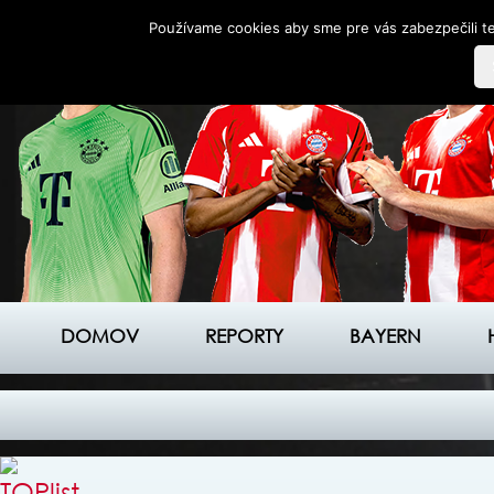
Používame cookies aby sme pre vás zabezpečili te
DOMOV
REPORTY
BAYERN