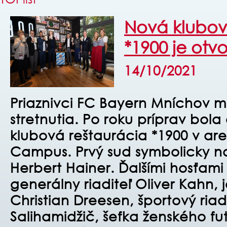
Nová klubov
*1900 je otv
14/10/2021
Priaznivci FC Bayern Mníchov 
stretnutia. Po roku príprav bol
klubová reštaurácia *1900 v are
Campus. Prvý sud symbolicky na
Herbert Hainer. Ďalšími hosťami
generálny riaditeľ Oliver Kahn,
Christian Dreesen, športový riad
Salihamidžič, šefka ženského fu