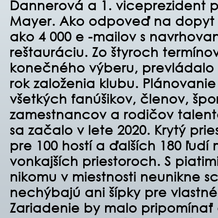
Dannerová a 1. viceprezident pr
Mayer. Ako odpoveď na dopyt p
ako 4 000 e -mailov s navrhov
reštauráciu. Zo štyroch termínov
konečného výberu, prevládalo 
rok založenia klubu. Plánovanie 
všetkých fanúšikov, členov, špo
zamestnancov a rodičov talent
sa začalo v lete 2020. Krytý pri
pre 100 hostí a ďalších 180 ľudí
vonkajších priestoroch. S piati
nikomu v miestnosti neunikne 
nechýbajú ani šípky pre vlastné 
Zariadenie by malo pripomínať 