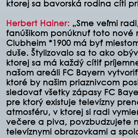
ktorej sa bavorská rodina cíti p
Herbert Hainer:
„Sme veľmi rad
fanúšikom ponúknuť toto nové mi
Clubheim *1900 má byť miestom 
duše. Štylizovalo sa to ako ob
ktorej sa má každý cítiť príjemn
našom areáli FC Bayern vytvoriť
ktoré by našim priaznivcom pos
sledovať všetky zápasy FC Baye
pre ktorý existuje televízny pre
atmosféru, v ktorej si radi vy
večere a piva, povzbudzujete 
televíznymi obrazovkami a spol