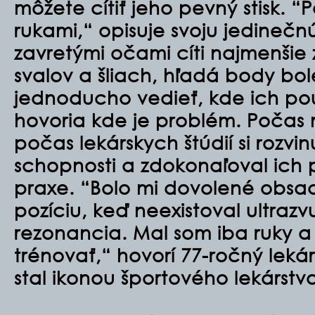
môžete cítiť jeho pevný stisk. “
rukami,“ opisuje svoju jedinečn
zavretými očami cíti najmenšie 
svalov a šliach, hľadá body bole
jednoducho vedieť, kde ich pou
hovoria kde je problém. Počas
počas lekárskych štúdií si rozvin
schopnosti a zdokonaľoval ich 
praxe. “Bolo mi dovolené obsa
pozíciu, keď neexistoval ultraz
rezonancia. Mal som iba ruky a
trénovať,“ hovorí 77-ročný lekár
stal ikonou športového lekárstv