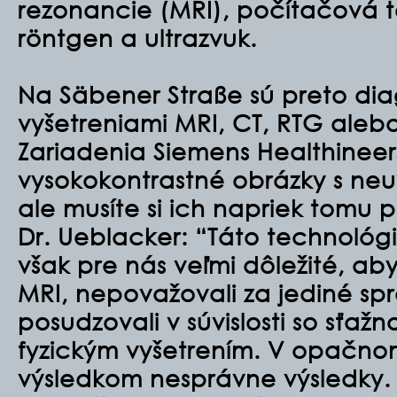
rezonancie (MRI), počítačová t
röntgen a ultrazvuk.
Na Säbener Straße sú preto di
vyšetreniami MRI, CT, RTG aleb
Zariadenia Siemens Healthineer
vysokokontrastné obrázky s neuv
ale musíte si ich napriek tomu pr
Dr. Ueblacker: “Táto technológ
však pre nás veľmi dôležité, a
MRI, nepovažovali za jediné spr
posudzovali v súvislosti so sťaž
fyzickým vyšetrením. V opačn
výsledkom nesprávne výsledky. 