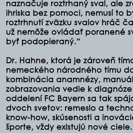
naznačuje roztrhaný sval, ale zr
ihriska bez pomoci, nemusí to by
roztrhnutí zväzku svalov hráč č
už nemôže ovládať poranené s
byť podopieraný.“
Dr. Hahne, ktorá je zároveň tí
nemeckého národného tímu d
kombinácia anamnézy, manuál
zobrazovania vedie k diagnóze
oddelení FC Bayern sa tak spája
dvoch svetov: remeslo a techn
know-how, skúsenosti a inováci
športe, vždy existujú nové ciel