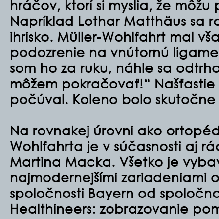
hráčov, ktorí si myslia, že môžu
Napríklad Lothar Matthäus sa ra
ihrisko. Müller-Wohlfahrt mal vš
podozrenie na vnútornú ligamen
som ho za ruku, náhle sa odtrhol
môžem pokračovať!“ Našťastie
počúval. Koleno bolo skutočne
Na rovnakej úrovni ako ortopédi
Wohlfahrta je v súčasnosti aj rád
Martina Macka. Všetko je vyb
najmodernejšími zariadeniami 
spoločnosti Bayern od spoločno
Healthineers: zobrazovanie p