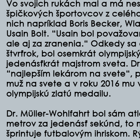
Vo svojich rukách mal a má n
špičkových športovcov z celého
nich napríklad Boris Becker, Wla
Usain Bolt. “Usain bol považovan
ale aj za zranenia.“ Odkedy sa 
štvrťrok, bol osemkrát olympijs
jedenásťkrát majstrom sveta. Dr
“najlepším lekárom na svete“, p
muž na svete a v roku 2016 mu 
olympijskú zlatú medailu.
Dr. Müller-Wohlfahrt bol sám at
metrov za jedenásť sekúnd, to 
šprintuje futbalovým ihriskom. R