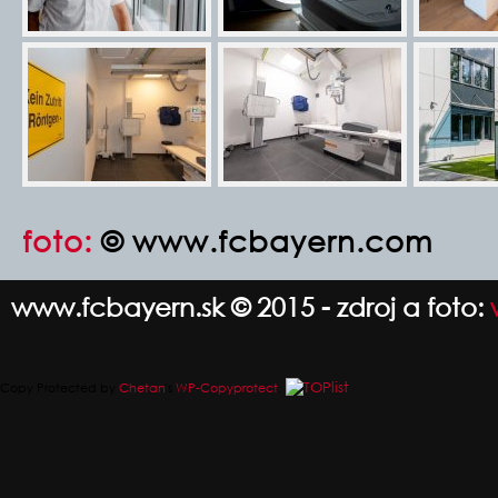
foto:
© www.fcbayern.com
www.fcbayern.sk © 2015 - zdroj a foto:
Copy Protected by
Chetan
's
WP-Copyprotect
.