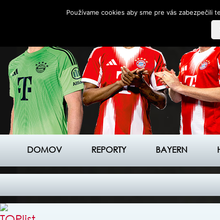
Používame cookies aby sme pre vás zabezpečili te
DOMOV
REPORTY
BAYERN