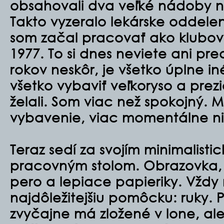
obsahovali dva veľké nádoby na
Takto vyzeralo lekárske oddele
som začal pracovať ako klubový 
1977. To si dnes neviete ani pre
rokov neskôr, je všetko úplne i
všetko vybaviť veľkoryso a prez
želali. Som viac než spokojný. 
vybavenie, viac momentálne ni
Teraz sedí za svojím minimalist
pracovným stolom. Obrazovka, 
pero a lepiace papieriky. Vždy
najdôležitejšiu pomôcku: ruky. P
zvyčajne má zložené v lone, al