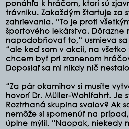
ponáhľa k hráčom, ktorí sú zjav
trávniku. Zakaždým štartuje za 
zahrievania. “To je proti všetk
športového lekárstva. Dôrazn
napodobňovať to,“ usmieva sa D
“ale keď som v akcii, na všet
chcem byť pri zranenom hráčovi
Doposiaľ sa mi nikdy nič nestalo
“Za pár okamihov si musíte vytvo
hovorí Dr. Müller-Wohlfahrt. Je 
Roztrhaná skupina svalov? Ak s
nemôže si spomenúť na prípad,
úplne mýlil. “Naopak, niekedy m