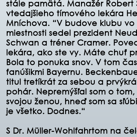
stále pamätá. Manažér Robert
vtedajšieho tímového lekára H
Mníchova. “V budove klubu vo 
miestnosti sedel prezident Neu
Schwan a tréner Cramer. Poved
lekára, ako ste vy. Máte chuť 
Bola to ponuka snov. V tom čase
fanúšikmi Bayernu. Beckenbauer
titul tretíkrát za sebou a prvýkrá
pohár. Nepremýšľal som o tom, 
svojou ženou, hneď som sa sľúbi
je všetko. Dodnes.“
S Dr. Müller-Wohlfahrtom na čel