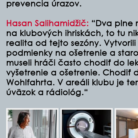
prevencia úrazov.
Hasan Salihamidžič:
“Dva plne r
na klubových ihriskách, to tu ni
realita od tejto sezóny. Vytvoril
podmienky na ošetrenie a staros
museli hráči často chodiť do le
vyšetrenie a ošetrenie. Chodiť 
Wohlfahrta. V areáli klubu je t
úväzok a rádiológ.“