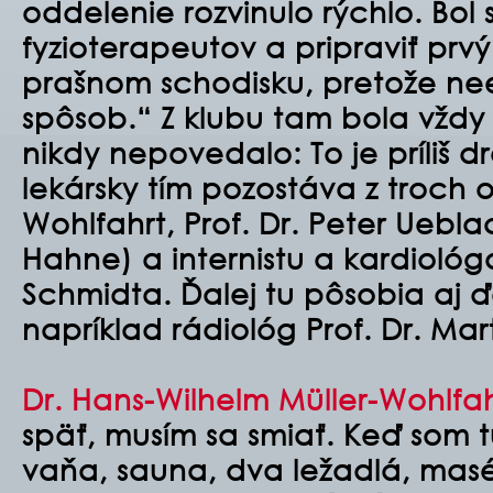
oddelenie rozvinulo rýchlo. Bol
fyzioterapeutov a pripraviť prv
prašnom schodisku, pretože nee
spôsob.“ Z klubu tam bola vždy
nikdy nepovedalo: To je príliš 
lekársky tím pozostáva z troch 
Wohlfahrt, Prof. Dr. Peter Uebla
Hahne) a internistu a kardiológ
Schmidta. Ďalej tu pôsobia aj ďa
napríklad rádiológ Prof. Dr. Ma
Dr. Hans-Wilhelm Müller-Wohlfah
späť, musím sa smiať. Keď som t
vaňa, sauna, dva ležadlá, masér