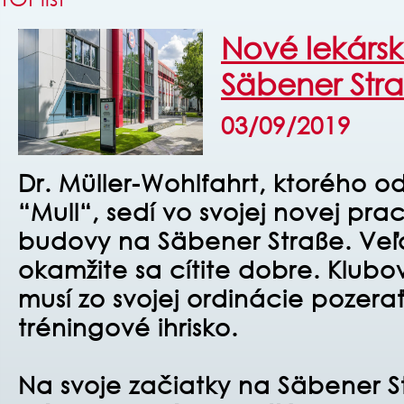
Nové lekársk
Säbener Str
03/09/2019
Dr. Müller-Wohlfahrt, ktorého o
“Mull“, sedí vo svojej novej pra
budovy na Säbener Straße. Veľa
okamžite sa cítite dobre. Klubo
musí zo svojej ordinácie pozera
tréningové ihrisko.
Na svoje začiatky na Säbener St