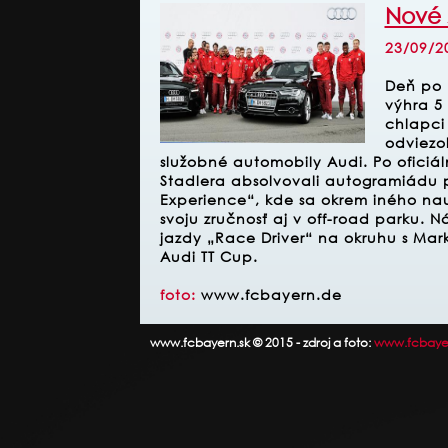
Nové 
23/09/2
Deň po 
výhra 5 
chlapci
odviezo
služobné automobily Audi. Po ofici
Stadlera absolvovali autogramiádu p
Experience“, kde sa okrem iného nauč
svoju zručnosť aj v off-road parku. N
jazdy „Race Driver“ na okruhu s M
Audi TT Cup.
foto:
www.fcbayern.de
www.fcbayern.sk © 2015 - zdroj a foto:
www.fcbaye