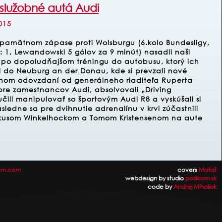
služobné autá Audi
015
pamätnom zápase proti Wolsburgu (6.kolo Bundesligy,
: 1, Lewandowski 5 gólov za 9 minút) nasadli naši
 po dopoludňajšom tréningu do autobusu, ktorý ich
l do Neuburg an der Donau, kde si prevzali nové
álnom odovzdaní od generálneho riaditeľa Ruperta
re zamestnancov Audi, absolvovali „Driving
ili manipulovať so športovým Audi R8 a vyskúšali si
ásledne sa pre dvihnutie adrenalínu v krvi zúčastnili
arkusom Winkelhockom a Tomom Kristensenom na aute
rn.com
covers
Maťaš
webdesign by studio
podkom.sk
code by
Andrej Mihaliak