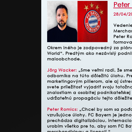
Peter
28/04/2
Vedenie
Merchan
Peter Ro
formova
Okrem iného je zodpovedný za pláno
World“. Predtým ako nezávislý podnik
maloobchode.
Jörg Wacker:
„Sme veľmi radi, že sme
odborníka na túto dôležitú úlohu. Pr
marketingovým pilierom, ale aj úst
svete príležitosť vyjadriť svoju to
znalostiam a osobitej podnikateľskej
udržateľnú propagáciu tejto dôležite
Peter Romics:
„Chcel by som sa poďak
vzrušujúce úlohy. FC Bayern je jedno
prechádza digitalizáciou, internaci
urobím všetko pre to, aby som FC Bay
merchandisingu a licencií.“