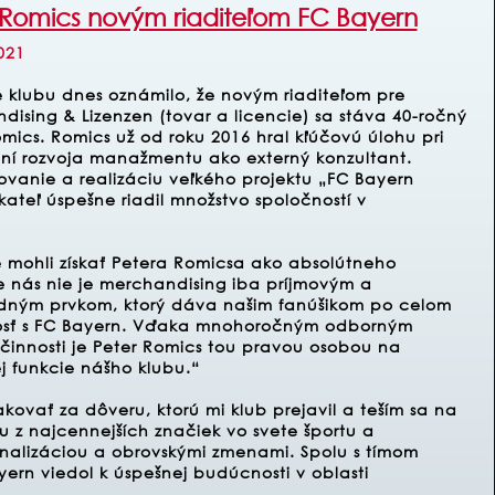
 Romics novým riaditeľom FC Bayern
021
 klubu dnes oznámilo, že novým riaditeľom pre
dising & Lizenzen (tovar a licencie) sa stáva 40-ročný
mics. Romics už od roku 2016 hral kľúčovú úlohu pri
ní rozvoja manažmentu ako externý konzultant.
vanie a realizáciu veľkého projektu „FC Bayern
ateľ úspešne riadil množstvo spoločností v
 mohli získať Petera Romicsa ako absolútneho
e nás nie je merchandising iba príjmovým a
redným prvkom, ktorý dáva našim fanúšikom po celom
tožnosť s FC Bayern. Vďaka mnohoročným odborným
 činnosti je Peter Romics tou pravou osobou na
j funkcie nášho klubu.“
ovať za dôveru, ktorú mi klub prejavil a teším sa na
u z najcennejších značiek vo svete športu a
onalizáciou a obrovskými zmenami. Spolu s tímom
ern viedol k úspešnej budúcnosti v oblasti