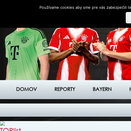
Používame cookies aby sme pre vás zabezpečili te
DOMOV
REPORTY
BAYERN