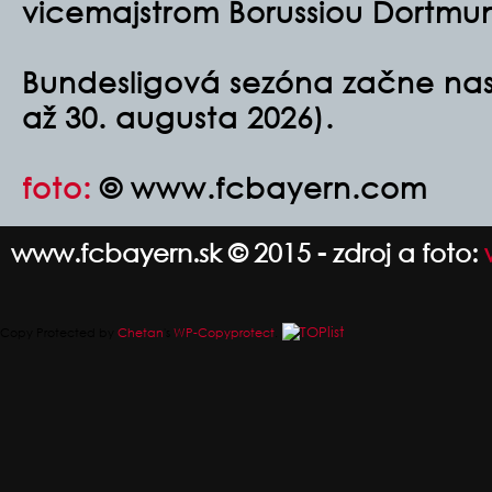
vicemajstrom Borussiou Dortmu
Bundesligová sezóna začne nasl
až 30. augusta 2026).
foto:
© www.fcbayern.com
www.fcbayern.sk © 2015 - zdroj a foto:
Copy Protected by
Chetan
's
WP-Copyprotect
.