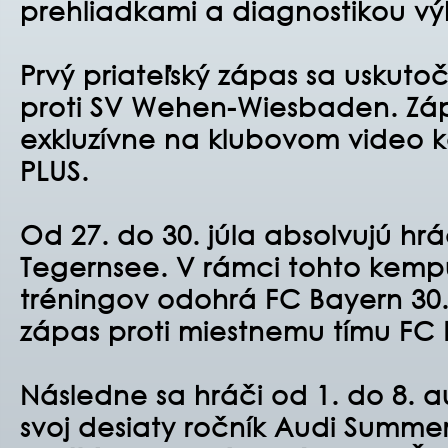
prehliadkami a diagnostikou vý
Prvý priateľský zápas sa uskutoč
proti SV Wehen-Wiesbaden. Záp
exkluzívne na klubovom video k
PLUS.
Od 27. do 30. júla absolvujú hr
Tegernsee. V rámci tohto kemp
tréningov odohrá FC Bayern 30. j
zápas proti miestnemu tímu FC
Následne sa hráči od 1. do 8. 
svoj desiaty ročník Audi Summer