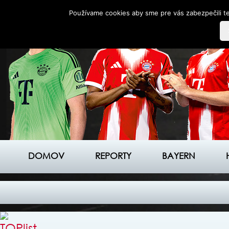
Používame cookies aby sme pre vás zabezpečili te
DOMOV
REPORTY
BAYERN