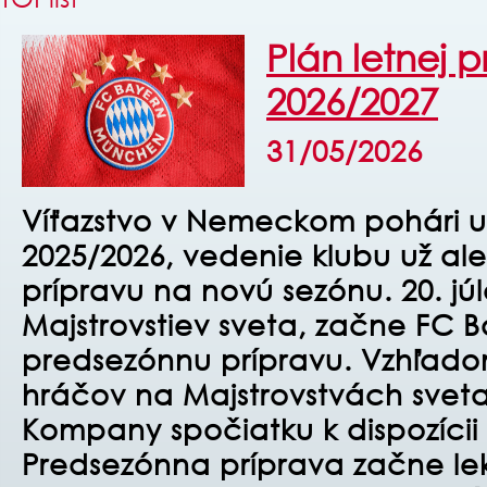
Plán letnej 
2026/2027
31/05/2026
Víťazstvo v Nemeckom pohári u
2025/2026, vedenie klubu už al
prípravu na novú sezónu. 20. júl
Majstrovstiev sveta, začne FC B
predsezónnu prípravu. Vzhľad
hráčov na Majstrovstvách svet
Kompany
spočiatku k dispozícii 
Predsezónna príprava začne le