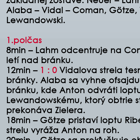
Alaba – Vidal – Coman, Götze, 
Lewandowski.
1.polčas
8min – Lahm odcentruje na Co
letí nad bránku.
12min –
1 : 0
Vidalova strela tes
bránky. Alaba sa vyhne ofsajdu
bránku, kde Anton odvráti loptu
Lewandowskému, ktorý obtrie s
prekonáva Zielera.
18min – Götze pristaví loptu Ri
strelu vyráža Anton na roh.
20min – Götze sa prekľučkuje ob