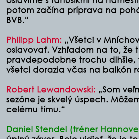
potom začína príprava na pohár
BVB.“
Philipp Lahm:
„Všetci v Mníchov
oslavovať. Vzhľadom na to, že 
pravdepodobne trochu dlhšie, t
všetci dorazia včas na balkón 
Robert Lewandowski:
„Som veľmi
sezóne je skvelý úspech. Môže
celému tímu.“
Daniel Stendel (tréner Hannover
úplný záver. Bolo vidieť, že je t