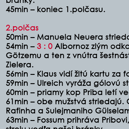
45min – koniec 1.polčasu.
2.polčas
50min – Manuela Neuera strieda
54min –
3 : 0
Albornoz zlým odko
Götzemu a ten z vnútra šestnást
Zielera.
56min – Klaus vidí žltú kartu za
59min – Ulreich vyráža gólovú st
60min – priamy kop Priba letí v
61min – obe mužstvá striedajú.
Rafinha a Sulejmaniho Gülsela
63min – Fossum prihráva Pribovi,
strelu vedľa našej bránky.