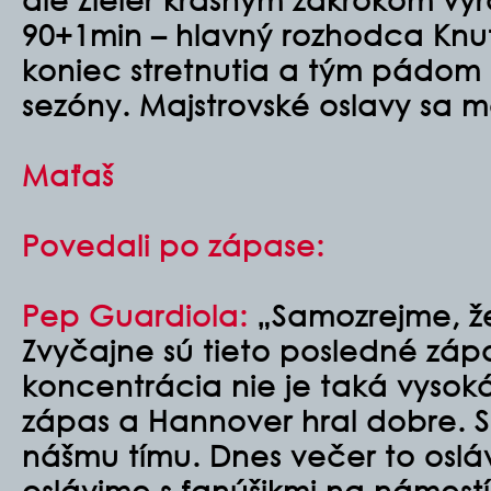
90+1min – hlavný rozhodca Knut
koniec stretnutia a tým pádom 
sezóny. Majstrovské oslavy sa 
Maťaš
Povedali po zápase:
Pep Guardiola:
„Samozrejme, že
Zvyčajne sú tieto posledné záp
koncentrácia nie je taká vysoká.
zápas a Hannover hral dobre. 
nášmu tímu. Dnes večer to osláv
oslávime s fanúšikmi na námest