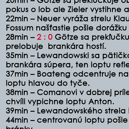
pokus o lob ale Zieler vystihne a
22min – Neuer vyráža strelu Kla
Fossum našťastie pošle dorážku
28min –
2 : 0
Götze sa prekľučku
prelobuje brankára hostí.
35min – Lewandowski sa pätičko
brankára súpera, ten loptu refl
37min – Boateng odcentruje n
loptu hlavou do tyče.
38min – Comanovi v dobrej príle
chvíli vypichne loptu Anton.
39min – Lewandowského strela 
44min – centrovanú loptu pošle
bránky.