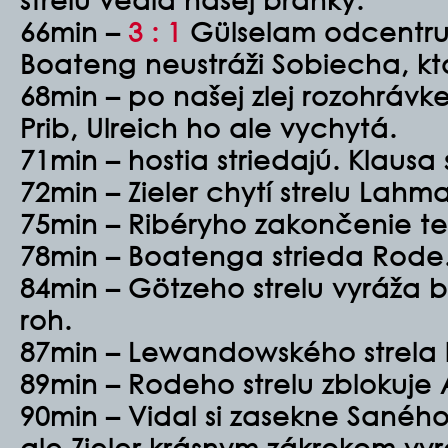
66min –
3 : 1
Gülselam odcentru
Boateng neustráži Sobiecha, ktor
68min – po našej zlej rozohrávk
Prib, Ulreich ho ale vychytá.
71min – hostia striedajú. Klausa 
72min – Zieler chytí strelu Lahma
75min – Ribéryho zakončenie te
78min – Boatenga strieda Rode
84min – Götzeho strelu vyráža 
roh.
87min – Lewandowského strela l
89min – Rodeho strelu zblokuje 
90min – Vidal si zasekne Saného
ale Zieler krásnym zákrokom vyr