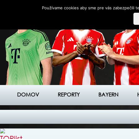
Používame cookies aby sme pre vás zabezpečili te
DOMOV
REPORTY
BAYERN