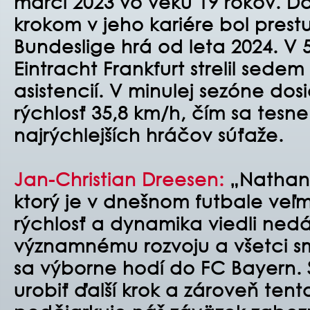
marci 2023 vo veku 19 rokov. Ď
krokom v jeho kariére bol prest
Bundeslige hrá od leta 2024. V
Eintracht Frankfurt strelil sede
asistencií. V minulej sezóne dos
rýchlosť 35,8 km/h, čím sa tesn
najrýchlejších hráčov súťaže.
Jan-Christian Dreesen:
„Nathani
ktorý je v dnešnom futbale veľ
rýchlosť a dynamika viedli ned
významnému rozvoju a všetci s
sa výborne hodí do FC Bayern
urobiť ďalší krok a zároveň tent