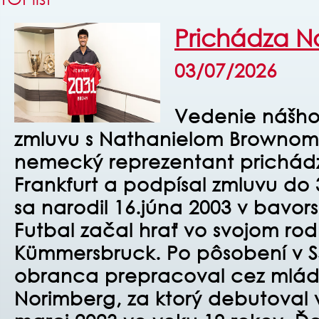
Prichádza N
03/07/2026
Vedenie nášho
zmluvu s Nathanielom Brownom.
nemecký reprezentant prichádz
Frankfurt a podpísal zmluvu do 
sa narodil 16.júna 2003 v bavo
Futbal začal hrať vo svojom ro
Kümmersbruck. Po pôsobení v 
obranca prepracoval cez mláde
Norimberg, za ktorý debutoval v