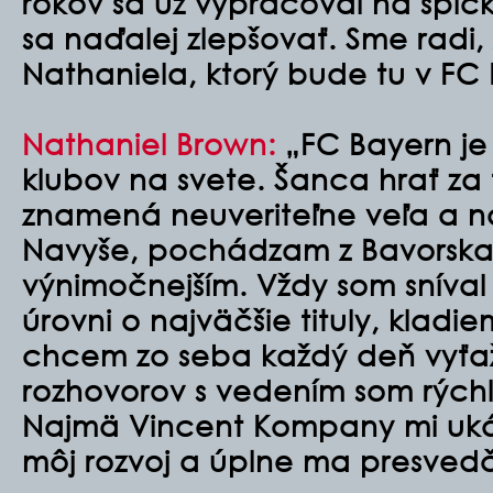
rokov sa už vypracoval na špi
sa naďalej zlepšovať. Sme radi,
Nathaniela, ktorý bude tu v FC 
Nathaniel Brown:
„FC Bayern je 
klubov na svete. Šanca hrať za
znamená neuveriteľne veľa a n
Navyše, pochádzam z Bavorska, 
výnimočnejším. Vždy som sníval 
úrovni o najväčšie tituly, kladiem
chcem zo seba každý deň vyťa
rozhovorov s vedením som rýchlo
Najmä Vincent Kompany mi ukáz
môj rozvoj a úplne ma presvedči