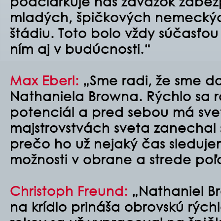
podčiarkuje náš záväzok zabez
mladých, špičkových nemeckýc
štádiu. Toto bolo vždy súčasťo
ním aj v budúcnosti.
“
Max Eberl:
„Sme radi, že sme do
Nathaniela Browna. Rýchlo sa ro
potenciál a pred sebou má sve
majstrovstvách sveta zanechal 
prečo ho už nejaký čas sledujem
možnosti v obrane a strede poľ
Christoph Freund:
„Nathaniel Br
na krídlo prináša obrovskú rýchl