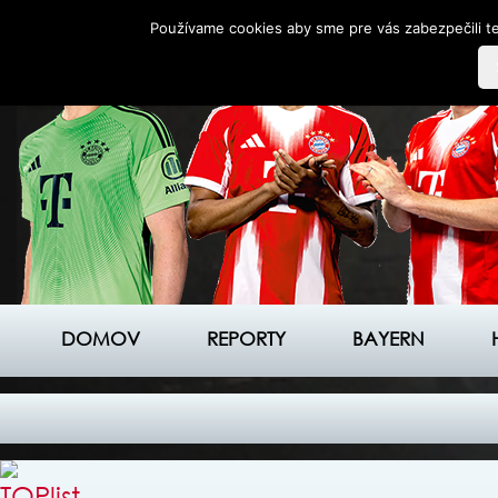
Používame cookies aby sme pre vás zabezpečili te
DOMOV
REPORTY
BAYERN