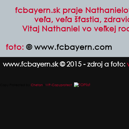
fcbayern.sk praje Nathaniel
veľa, veľa šťastia, zdra
Vitaj Nathaniel vo veľkej ro
foto:
© www.fcbayern.com
www.fcbayern.sk © 2015 - zdroj a foto:
Copy Protected by
Chetan
's
WP-Copyprotect
.