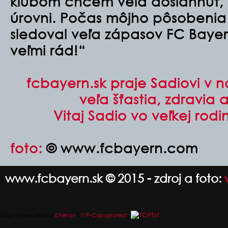
klubom chcem veľa dosiahnuť, 
úrovni. Počas môjho pôsobenia
sledoval veľa zápasov FC Baye
veľmi rád!“
fcbayern.sk praje Sadiovi v 
veľa šťastia, zdravia
Vitaj Sadio vo veľkej rodi
foto:
© www.fcbayern.com
www.fcbayern.sk © 2015 - zdroj a foto:
Copy Protected by
Chetan
's
WP-Copyprotect
.