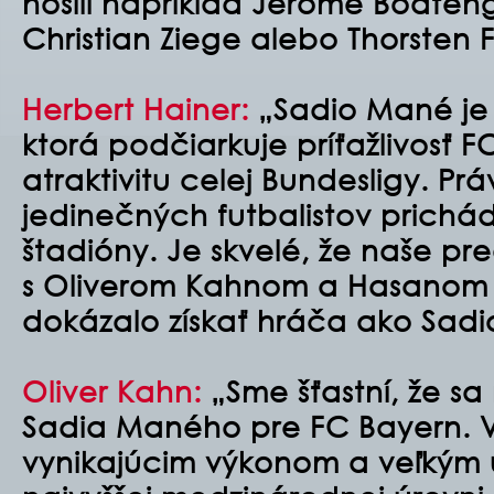
nosili napríklad Jérôme Boate
Christian Ziege alebo Thorsten F
Herbert Hainer:
„Sadio Mané je 
ktorá podčiarkuje príťažlivosť F
atraktivitu celej Bundesligy. Pr
jedinečných futbalistov prichád
štadióny. Je skvelé, že naše pr
s Oliverom Kahnom a Hasanom 
dokázalo získať hráča ako Sad
Oliver Kahn:
„Sme šťastní, že sa
Sadia Maného pre FC Bayern. 
vynikajúcim výkonom a veľkým