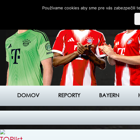
Používame cookies aby sme pre vás zabezpečili te
DOMOV
REPORTY
BAYERN