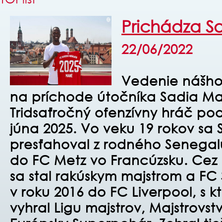
Prichádza S
22/06/2022
Vedenie nášho
na príchode útočníka Sadia Ma
Tridsaťročný ofenzívny hráč pod
júna 2025. Vo veku 19 rokov sa
presťahoval z rodného Senegal
do FC Metz vo Francúzsku. Cez 
sa stal rakúskym majstrom a FC
v roku 2016 do FC Liverpool, s k
vyhral Ligu majstrov, Majstrovst