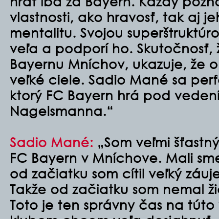
hrať iba za Bayern. Každý pozn
vlastnosti, ako hravosť, tak aj j
mentalitu. Svojou superštruktú
veľa a podporí ho. Skutočnosť,
Bayernu Mníchov, ukazuje, že o
veľké ciele. Sadio Mané sa perf
ktorý FC Bayern hrá pod veden
Nagelsmanna.“
Sadio Mané:
„Som veľmi šťastný
FC Bayern v Mníchove. Mali sm
od začiatku som cítil veľký záu
Takže od začiatku som nemal ž
Toto je ten správny čas na túto