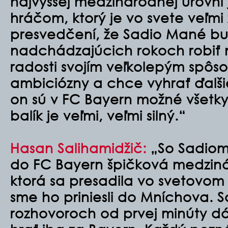
najvyššej medzinárodnej úrovni 
hráčom, ktorý je vo svete veľmi
presvedčení, že Sadio Mané b
nadchádzajúcich rokoch robiť 
radosti svojím veľkolepým spôs
ambiciózny a chce vyhrať ďalšie
on sú v FC Bayern možné všetky 
balík je veľmi, veľmi silný.“
Hasan Salihamidžič:
„So Sadio
do FC Bayern špičková medzin
ktorá sa presadila vo svetovom 
sme ho priniesli do Mníchova. S
rozhovoroch od prvej minúty d