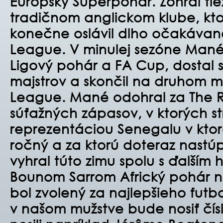
Európsky Superpohár. Zohral tie
tradičnom anglickom klube, kto
konečne oslávil dlho očakávan
League. V minulej sezóne Mané 
Ligový pohár a FA Cup, dostal s
majstrov a skončil na druhom m
League. Mané odohral za The R
súťažných zápasov, v ktorých str
reprezentáciou Senegalu v ktor
ročný a za ktorú doteraz nastúpi
vyhral túto zimu spolu s ďalší
Bounom Sarrom Africký pohár n
bol zvolený za najlepšieho futba
v našom mužstve bude nosiť čísl