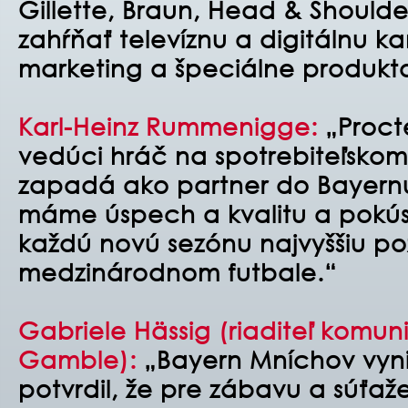
Gillette, Braun, Head & Shoulde
zahŕňať televíznu a digitálnu k
marketing a špeciálne produkto
Karl-Heinz Rummenigge:
„Proct
vedúci hráč na spotrebiteľskom
zapadá ako partner do Bayernu
máme úspech a kvalitu a pokús
každú novú sezónu najvyššiu p
medzinárodnom futbale.“
Gabriele Hässig (riaditeľ komun
Gamble):
„Bayern Mníchov
vyn
potvrdil, že pre zábavu a súťaž