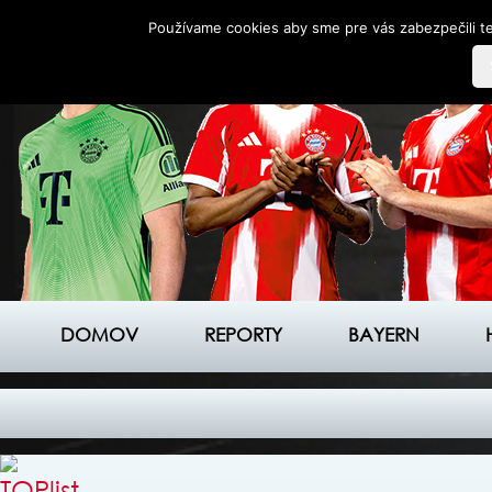
Používame cookies aby sme pre vás zabezpečili te
DOMOV
REPORTY
BAYERN