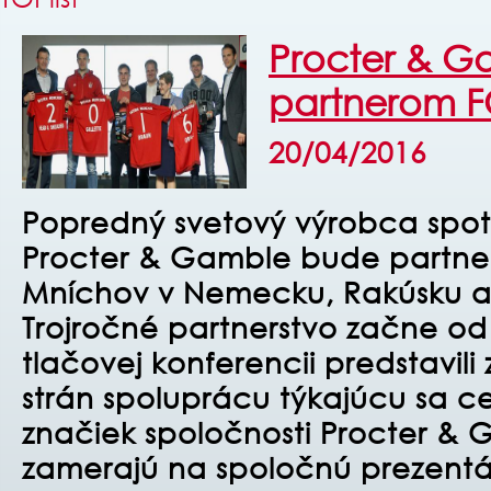
Procter & G
partnerom F
20/04/2016
Popredný svetový výrobca spo
Procter & Gamble bude partne
Mníchov v Nemecku, Rakúsku a 
Trojročné partnerstvo začne od 
tlačovej konferencii predstavil
strán spoluprácu týkajúcu sa ce
značiek spoločnosti Procter & 
zamerajú na spoločnú prezentá