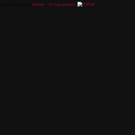
Copy Protected by
Chetan
's
WP-Copyprotect
.