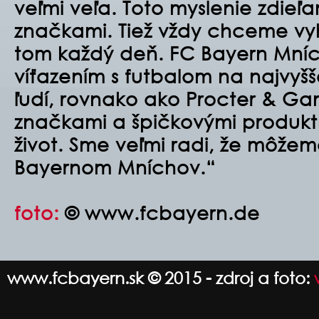
veľmi veľa.
Toto myslenie zdieľa
značkami.
Tiež vždy chceme vy
tom
každý deň.
FC Bayern Mní
víťazením
s futbalom na najvyšše
ľudí, rovnako ako Procter & G
značkami a š
pičkovými produk
život.
Sme veľmi radi, že môžem
Bayernom Mníchov.“
foto:
© www.fcbayern.de
www.fcbayern.sk © 2015 - zdroj a foto: