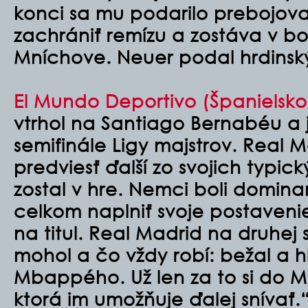
konci sa mu podarilo prebojova
zachrániť remízu a zostáva v bo
Mníchove. Neuer podal hrdinsk
El Mundo Deportivo (Španielsko
vtrhol na Santiago Bernabéu a 
semifinále Ligy majstrov. Real 
predviesť ďalší zo svojich typi
zostal v hre. Nemci boli domina
celkom naplniť svoje postavenie
na titul. Real Madrid na druhej 
mohol a čo vždy robí: bežal a h
Mbappého. Už len za to si do M
ktorá im umožňuje ďalej snívať.