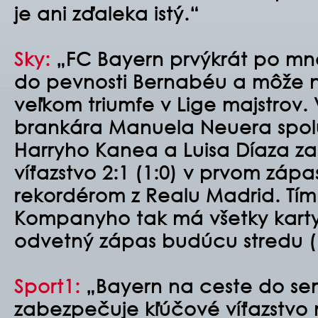
je ani zďaleka istý.“
Sky:
„FC Bayern prvýkrát po mn
do pevnosti Bernabéu a môže n
veľkom triumfe v Lige majstrov.
brankára Manuela Neuera spol
Harryho Kanea a Luisa Díaza z
víťazstvo 2:1 (1:0) v prvom zápas
rekordérom z Realu Madrid. Tí
Kompanyho tak má všetky karty
odvetný zápas budúcu stredu (1
Sport1:
„Bayern na ceste do sem
zabezpečuje kľúčové víťazstvo