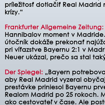
príležitosť dotlačiť Real Madrid
krízy.“
Frankfurter Allgemeine Zeitung:
Hannibalov moment v Madride. 
útočník dokáže prekonať najúž
pri víťazstve Bayernu 2:1 v Mad
Neuer ukázal, prečo sa stal ta
Der Spiegel:
„Bayern potreboval
aby Real Madrid vyzeral obyčaj
prestávke priniesol Bayernu prv
Realom Madrid po 25 rokoch. M
ako cestovateľ v čase. Ale post