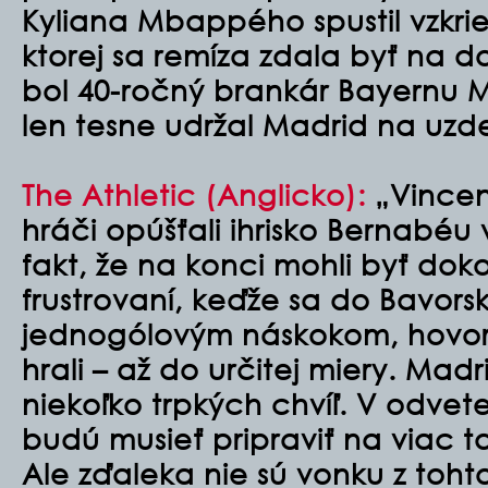
Kyliana Mbappého spustil vzkri
ktorej sa remíza zdala byť na d
bol 40-ročný brankár Bayernu M
len tesne udržal Madrid na uzd
The Athletic (Anglicko)
:
„Vincen
hráči opúšťali ihrisko Bernabéu
fakt, že na konci mohli byť do
frustrovaní, keďže sa do Bavorska
jednogólovým náskokom, hovor
hrali – až do určitej miery. Madr
niekoľko trpkých chvíľ. V odvet
budú musieť pripraviť na viac
Ale zďaleka nie sú vonku z toht