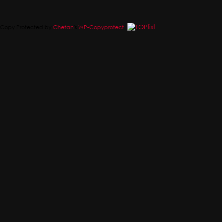
Copy Protected by
Chetan
's
WP-Copyprotect
.