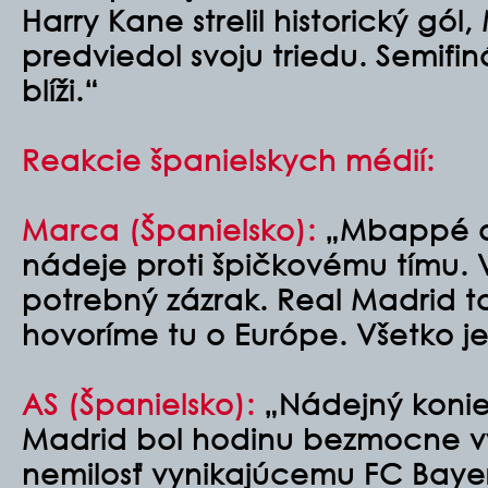
Harry Kane strelil historický gó
predviedol svoju triedu. Semifin
blíži.“
Reakcie španielskych médií:
Marca (Španielsko)
:
„Mbappé dá
nádeje proti špičkovému tímu. 
potrebný zázrak. Real Madrid to
hovoríme tu o Európe. Všetko j
AS (Španielsko)
:
„Nádejný konie
Madrid bol hodinu bezmocne v
nemilosť vynikajúcemu FC Baye