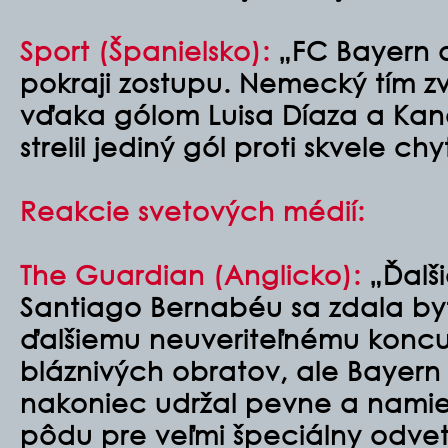
Sport (Španielsko)
:
„FC Bayern d
pokraji zostupu. Nemecký tím zv
vďaka gólom Luisa Díaza a Ka
strelil jediný gól proti skvele 
Reakcie svetových médií:
The Guardian (Anglicko)
:
„Ďalš
Santiago Bernabéu sa zdala by
ďalšiemu neuveriteľnému koncu
bláznivých obratov, ale Bayern
nakoniec udržal pevne a namies
pôdu pre veľmi špeciálny odve