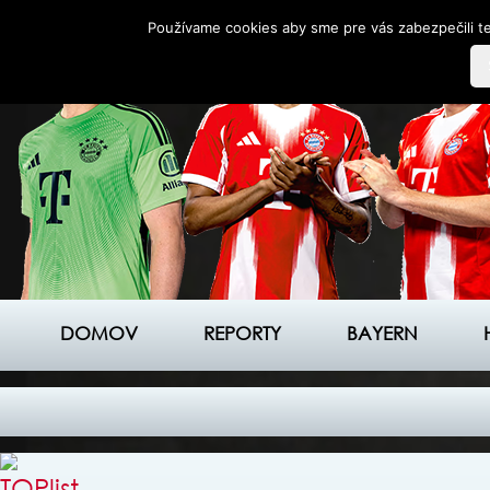
Používame cookies aby sme pre vás zabezpečili te
DOMOV
REPORTY
BAYERN