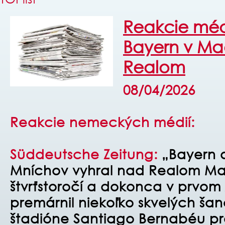
Reakcie médi
Bayern v Ma
Realom
08/04/2026
Reakcie nemeckých médií:
Süddeutsche Zeitung:
„Bayern 
Mníchov vyhral nad Realom Mad
štvrťstoročí a dokonca v prvom 
premárnil niekoľko skvelých šan
štadióne Santiago Bernabéu p