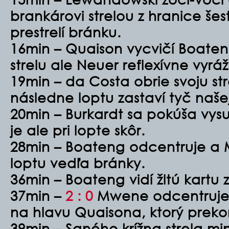
brankárovi strelou z hranice še
prestrelí bránku.
16min – Quaison vycvičí Boate
strelu ale Neuer reflexívne vyrá
19min – da Costa obrie svoju st
následne loptu zastaví tyč naše
20min – Burkardt sa pokúša vys
je ale pri lopte skôr.
28min – Boateng odcentruje a Mü
loptu vedľa bránky.
36min – Boateng vidí žltú kartu
37min –
2 : 0
Mwene odcentruje 
na hlavu Quaisona, ktorý prek
39min – Saného krížna strela m