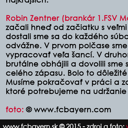
Robin Zentner (brankár 1.FSV Ma
začali hneď od začiatku s veľm
dostali sme sa do každého súbo
odvážne. V prvom polčase sme 
vypracovať veľa šancí. V druh
brutálne obhájili a dovolili sm
celého zápasu. Bolo to dôležité
Musíme pokračovať v práci a za
ktoré potrebujeme na udržanie s
foto:
© www.fcbayern.com
www.fcbayern.sk © 2015 - zdroj a foto: