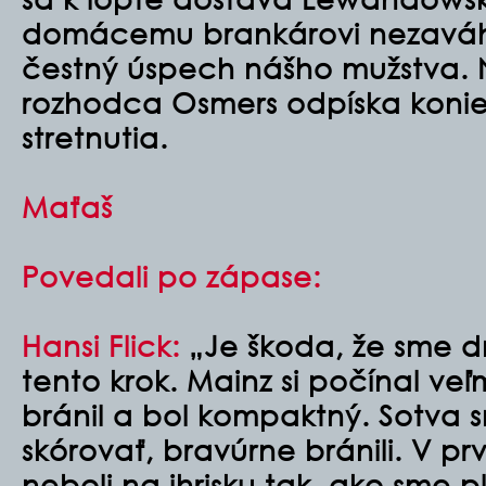
domácemu brankárovi nezavá
čestný úspech nášho mužstva. 
rozhodca Osmers odpíska koni
stretnutia.
Maťaš
Povedali po zápase:
Hansi Flick:
„Je škoda, že sme d
tento krok. Mainz si počínal ve
bránil a bol kompaktný. Sotva 
skórovať, bravúrne bránili. V 
neboli na ihrisku tak, ako sme 