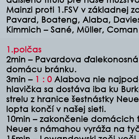
Mainzi proti 1.FSV v základnej z
Pavard, Boateng, Alaba, Davies
Kimmich – Sané, Müller, Coman
1.polčas
2min – Pavardova ďalekonosná s
domácu bránku.
3min –
1 : 0
Alabova nie najpod
hlavička sa dostáva iba ku Burk
strelu z hranice šestnástky Neu
lopta končí v našej sieti.
10min – zakončenie domácich
Neuer s námahou vyráža na tyč
15min – Lewandowski zoči-vo