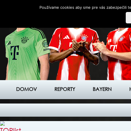
Používame cookies aby sme pre vás zabezpečili te
DOMOV
REPORTY
BAYERN