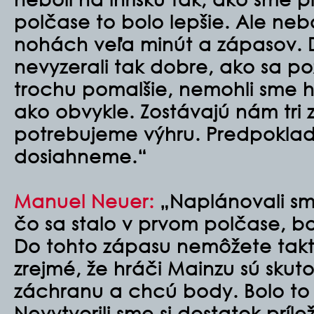
polčase to bolo lepšie. Ale nebo
nohách veľa minút a zápasov. D
nevyzerali tak dobre, ako sa p
trochu pomalšie, nemohli sme hr
ako obvykle. Zostávajú nám tri
potrebujeme výhru. Predpoklad
dosiahneme.“
Manuel Neuer:
„Naplánovali sme
čo sa stalo v prvom polčase, bol
Do tohto zápasu nemôžete takto
zrejmé, že hráči Mainzu sú skut
záchranu a chcú body. Bolo to 
Nevytvorili sme si dostatok prílež