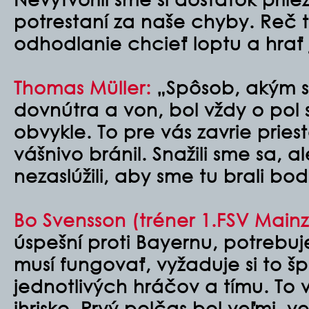
potrestaní za naše chyby. Reč 
odhodlanie chcieť loptu a hrať 
Thomas Müller:
„Spôsob, akým s
dovnútra a von, bol vždy o pol
obvykle. To pre vás zavrie pries
vášnivo bránil. Snažili sme sa, 
nezaslúžili, aby sme tu brali bod
Bo Svensson (tréner 1.FSV Mainz
úspešní proti Bayernu, potrebuj
musí fungovať, vyžaduje si to š
jednotlivých hráčov a tímu. To v
ihrisko. Prvý polčas bol veľmi, v