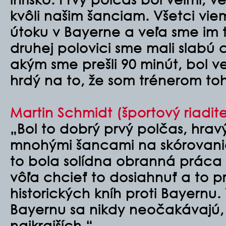
kvôli našim šanciam. Všetci viem
útoku v Bayerne a veľa sme im t
druhej polovici sme mali slabú c
akým sme prešli 90 minút, bol v
hrdý na to, že som trénerom toh
Martin Schmidt (športový riadite
„Bol to dobrý prvý polčas, hrav
mnohými šancami na skórovanie
to bola solídna obranná práca 
vôľa chcieť to dosiahnuť a to 
historických kníh proti Bayernu. 
Bayernu sa nikdy neočakávajú, 
najkrajších.“