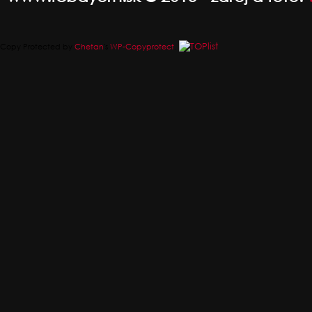
Copy Protected by
Chetan
's
WP-Copyprotect
.