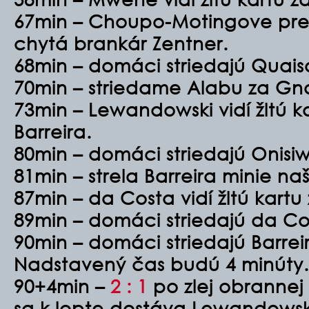
67min – Choupo-Motingove pr
chytá brankár Zentner.
68min – domáci striedajú Quais
70min – striedame Alabu za Gn
73min – Lewandowski vidí žltú ka
Barreira.
80min – domáci striedajú Onisiw
81min – strela Barreira minie na
87min – da Costa vidí žltú kartu
89min – domáci striedajú da Cos
90min – domáci striedajú Barrei
Nadstavený čas budú 4 minúty.
90+4min –
2 : 1
po zlej obrannej
sa k lopte dostáva Lewandowski