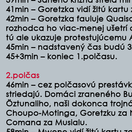
41min – Goretzka vidí žltú kartu
42min – Goretzka fauluje Quais
rozhodca ho viac-menej ušetrí od
tú ale ukazuje protestujúcemu 
45min – nadstavený čas budú 3
45+3min – koniec 1.polčasu.
2.polčas
46min – cez polčasovú prestáv
striedajú. Domáci zraneného Bu
Öztunaliho, naši dokonca troj
Choupo-Motinga, Goretzku za 
Comana za Musialu.
58min – Mwene vidí žltú kartu z