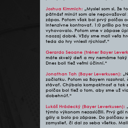
Joshua Kimmich:
„Myslel som si, že 
pätnásť minút som ale nepovažoval z
zápas. Potom však bol prvý polčas o
intenzívne kontrovať. 1:0 prišlo po
vyhovovalo. Potom sme v zápase úpl
naozaj dobré. Vždy sme mali veľa h
teda do hry vniesli rýchlosť.“
Gerardo Seoane (tréner Bayer Leverk
máte skvelý deň a my nemáme taký 
Dnes boli tiež veľmi účinní.“
Jonathan Tah (Bayer Leverkusen):
„N
začiatku. Potom sa Bayern rozohral, 
stávať. Chýbala kompaktnosť a tak 
polčas bol tiež o tom, aby sme už vi
dobehnúť.“
Lukáš Hrádecký (Bayer Leverkusen):
„
týmto výkonom nezaslúžili. Prvý gól n
góly a bolo po zápase. Do polčasu sa
zamyslieť, či dal zo seba všetko. Mal