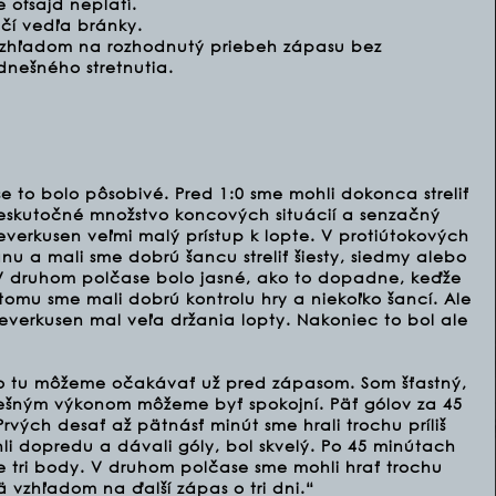
e ofsajd neplatí.
nčí vedľa bránky.
vzhľadom na rozhodnutý priebeh zápasu bez
nešného stretnutia.
 to bolo pôsobivé. Pred 1:0 sme mohli dokonca streliť
 neskutočné množstvo koncových situácií a senzačný
verkusen veľmi malý prístup k lopte. V protiútokových
u a mali sme dobrú šancu streliť šiesty, siedmy alebo
. V druhom polčase bolo jasné, ako to dopadne, keďže
 tomu sme mali dobrú kontrolu hry a niekoľko šancí. Ale
everkusen mal veľa držania lopty. Nakoniec to bol ale
o tu môžeme očakávať už pred zápasom. Som šťastný,
nešným výkonom môžeme byť spokojní. Päť gólov za 45
Prvých desať až pätnásť minút sme hrali trochu príliš
li dopredu a dávali góly, bol skvelý. Po 45 minútach
e tri body. V druhom polčase sme mohli hrať trochu
ä vzhľadom na ďalší zápas o tri dni.“