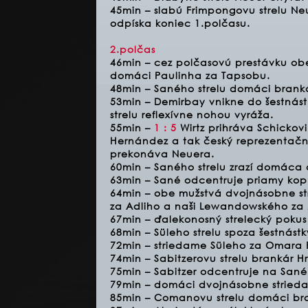
45min – slabú Frimpongovu strelu N
odpíska koniec 1.polčasu.
2.polčas
46min – cez polčasovú prestávku obe
domáci Paulinha za Tapsobu.
48min – Saného strelu domáci brank
53min – Demirbay vnikne do šestnástk
strelu reflexívne nohou vyráža.
55min –
1 : 5
Wirtz prihráva Schickovi
Hernández a tak český reprezentačný 
prekonáva Neuera.
60min – Saného strelu zrazí domáca
63min – Sané odcentruje priamy kop 
64min – obe mužstvá dvojnásobne st
za Adliho a naši Lewandowského za 
67min – ďalekonosný strelecký pokus
68min – Süleho strelu spoza šestnás
72min – striedame Süleho za Omara 
74min – Sabitzerovu strelu brankár 
75min – Sabitzer odcentruje na Sané
79min – domáci dvojnásobne striedajú
85min – Comanovu strelu domáci bra