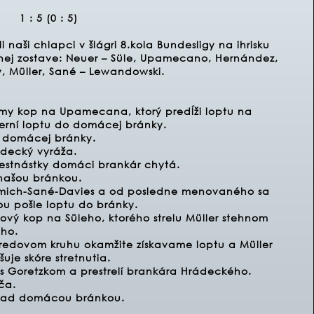
1 : 5 (0 : 5)
 naši chlapci v šlágri 8.kola Bundesligy na ihrisku
nej zostave: Neuer – Süle, Upamecano, Hernández,
, Müller, Sané – Lewandowski.
my kop na Upamecana, ktorý predĺži loptu na
rní loptu do domácej bránky.
yč domácej bránky.
ádecký vyráža.
 šestnástky domáci brankár chytá.
našou bránkou.
mmich-Sané-Davies a od posledne menovaného sa
ou pošle loptu do bránky.
vý kop na Süleho, ktorého strelu Müller stehnom
ého.
tredovom kruhu okamžite získavame loptu a Müller
uje skóre stretnutia.
s Goretzkom a prestrelí brankára Hrádeckého.
ča.
í nad domácou bránkou.