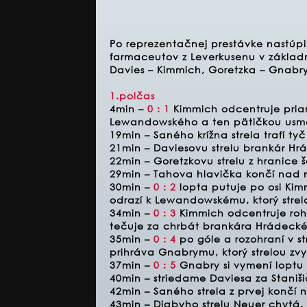
Po reprezentačnej prestávke nastúpili
farmaceutov z Leverkusenu v základ
Davies – Kimmich, Goretzka – Gnabry
1.polčas
4min –
0 : 1
Kimmich odcentruje pria
Lewandowského a ten pätičkou usme
19min – Saného krížna strela trafí t
21min – Daviesovu strelu brankár Hr
22min – Goretzkovu strelu z hranice
29min – Tahova hlavička končí nad 
30min –
0 : 2
lopta putuje po osi Ki
odrazí k Lewandowskému, ktorý strel
34min –
0 : 3
Kimmich odcentruje roho
tečuje za chrbát brankára Hrádeck
35min –
0 : 4
po góle a rozohraní v s
prihráva Gnabrymu, ktorý strelou zvyš
37min –
0 : 5
Gnabry si vymení loptu 
40min – striedame Daviesa za Staniši
42min – Saného strela z prvej konč
43min – Diabyho strelu Neuer chytá.