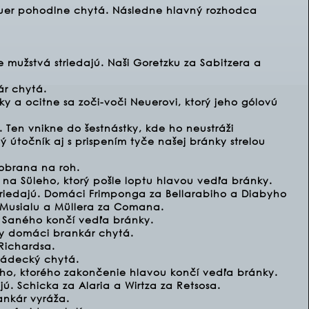
euer pohodlne chytá. Následne hlavný rozhodca
 mužstvá striedajú. Naši Goretzku za Sabitzera a
ár chytá.
y a ocitne sa zoči-voči Neuerovi, ktorý jeho gólovú
. Ten vnikne do šestnástky, kde ho neustráži
útočník aj s prispením tyče našej bránky strelou
 obrana na roh.
na Süleho, ktorý pošle loptu hlavou vedľa bránky.
riedajú. Domáci Frimponga za Bellarabiho a Diabyho
Musialu a Müllera za Comana.
 Saného končí vedľa bránky.
tky domáci brankár chytá.
Richardsa.
Hrádecký chytá.
ho, ktorého zakončenie hlavou končí vedľa bránky.
. Schicka za Alaria a Wirtza za Retsosa.
nkár vyráža.