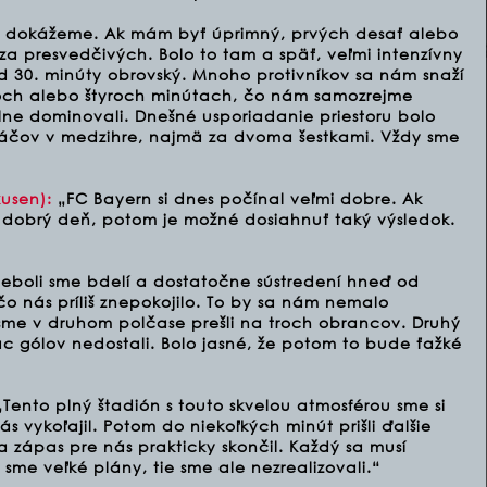
to dokážeme. Ak mám byť úprimný, prvých desať alebo
a presvedčivých. Bolo to tam a späť, veľmi intenzívny
d 30. minúty obrovský. Mnoho protivníkov sa nám snaží
 troch alebo štyroch minútach, čo nám samozrejme
ne dominovali. Dnešné usporiadanie priestoru bolo
ráčov v medzihre, najmä za dvoma šestkami. Vždy sme
usen):
„FC Bayern si dnes počínal veľmi dobre. Ak
dobrý deň, potom je možné dosiahnuť taký výsledok.
eboli sme bdelí a dostatočne sústredení hneď od
čo nás príliš znepokojilo. To by sa nám nemalo
sme v druhom polčase prešli na troch obrancov. Druhý
ac gólov nedostali. Bolo jasné, že potom to bude ťažké
Tento plný štadión s touto skvelou atmosférou sme si
ás vykoľajil. Potom do niekoľkých minút prišli ďalšie
 zápas pre nás prakticky skončil. Každý sa musí
i sme veľké plány, tie sme ale nezrealizovali.“