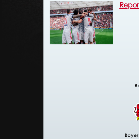
Repor
B
Bayer