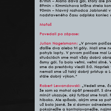
87min – Alario dáva gól, ktorý ale pr
89min – Kimmichova krížna strela ko
90min – hlavný rozhodca Jablonski 
nadstaveného času odpíska koniec d
Maťaš
Povedali po zápase:
Julian Nagelsmann:
„V prvom polčase
ďalšie dva alebo tri góly. Mali sme
pohyb lopty. V prvom polčase mal Le
situáciách sme mali vždy dobrú obran
ôsmy gól. To bolo veľmi, veľmi silné
sme do prestávky viedli 5:0. Napriek
nemali sme už taký dobrý prístup a L
stále dobrý výkon.“
Robert Lewandowski:
„Vedeli sme, č
že som sa mohol opäť presadiť. S d
minút ukazuje, aký futbal sme hrali. 
hlboko. Ale spôsob, akým sme sa poh
už bolo jasné, že si domov odnesiem
pokojnejšie a kontrolovanejšie, najm