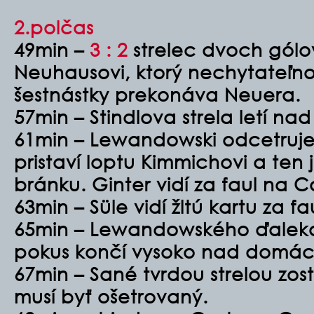
2.polčas
49min –
3 : 2
strelec dvoch gólo
Neuhausovi, ktorý nechytateľno
šestnástky prekonáva Neuera.
57min – Stindlova strela letí na
61min – Lewandowski odcetruje
pristaví loptu Kimmichovi a ten 
bránku. Ginter vidí za faul na Co
63min – Süle vidí žltú kartu za f
65min – Lewandowského ďaleko
pokus končí vysoko nad domác
67min – Sané tvrdou strelou zostr
musí byť ošetrovaný.