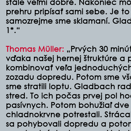
stále veľmi dobré. Nakoniec 
prehru pripísať sami sebe. Je t
samozrejme sme sklamaní. Gla
1*.“
Thomas Müller:
„Prvých 30 minút
vďaka našej hernej štruktúre a p
kombinovať veľa jednoduchých 
zozadu dopredu. Potom sme vša
sme stratili loptu. Gladbach rad
stred. To ich počas prvej pol ho
pasívnych. Potom bohužiaľ dve 
chladnokrvne potrestali. Stráca
sa pohybovali dopredu a potom 