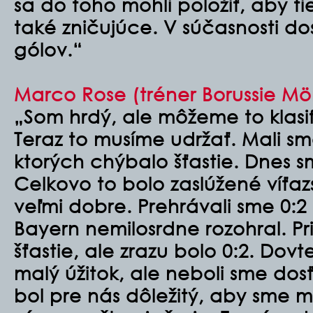
sa do toho mohli položiť, aby tie
také zničujúce. V súčasnosti do
gólov.“
Marco Rose (tréner Borussie 
„Som hrdý, ale môžeme to klasif
Teraz to musíme udržať. Mali sm
ktorých chýbalo šťastie. Dnes s
Celkovo to bolo zaslúžené víťaz
veľmi dobre. Prehrávali sme 0:2
Bayern nemilosrdne rozohral. Pr
šťastie, ale zrazu bolo 0:2. Dov
malý úžitok, ale neboli sme dosť
bol pre nás dôležitý, aby sme mo