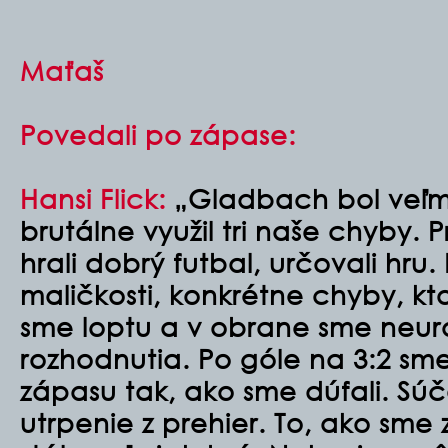
Maťaš
Povedali po zápase:
Hansi Flick:
„Gladbach bol veľmi
brutálne využil tri naše chyby. 
hrali dobrý futbal, určovali hru.
maličkosti, konkrétne chyby, ktor
sme loptu a v obrane sme neuro
rozhodnutia. Po góle na 3:2 sme
zápasu tak, ako sme dúfali. Súč
utrpenie z prehier. To, ako sme 