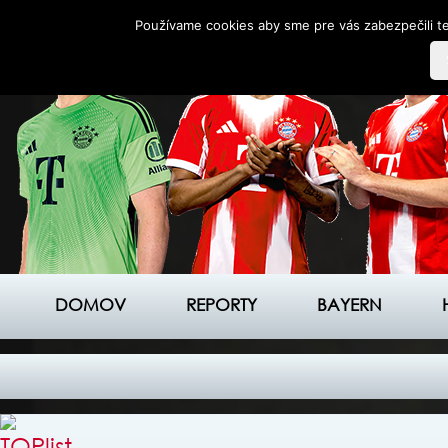
Používame cookies aby sme pre vás zabezpečili te
DOMOV
REPORTY
BAYERN