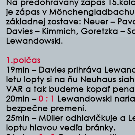
Na predohrávaný zápas 15.kola
je zápas v Mönchengladbachu,
základnej zostave:
Neuer – Pava
Davies – Kimmich, Goretzka – Sa
Lewandowski.
1.polčas
19min – Davies prihráva Lewa
letu lopty si na ňu Neuhaus sia
VAR a tak budeme kopať penal
20min –
0 : 1
Lewandowski naria
bezpečne premení.
25min – Müller odhlavičkuje a 
loptu hlavou vedľa bránky.