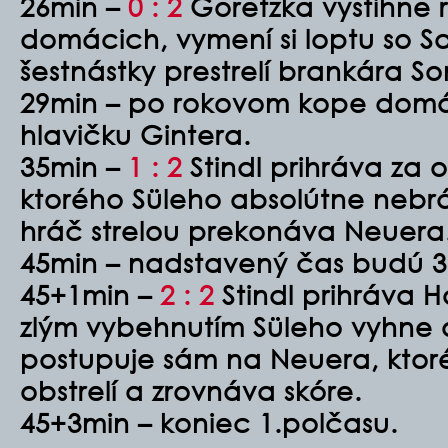
26min –
0 : 2
Goretzka vystihne 
domácich, vymení si loptu so S
šestnástky prestrelí brankára 
29min – po rokovom kope domá
hlavičku Gintera.
35min –
1 : 2
Stindl prihráva za
ktorého Süleho absolútne nebr
hráč strelou prekonáva Neuera
45min – nadstavený čas budú 3
45+1min –
2 : 2
Stindl prihráva H
zlým vybehnutím Süleho vyhne o
postupuje sám na Neuera, kto
obstrelí a zrovnáva skóre.
45+3min – koniec 1.polčasu.