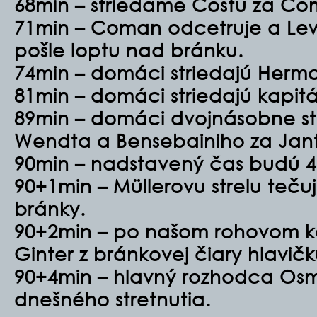
68min – striedame Costu za C
71min – Coman odcetruje a Le
pošle loptu nad bránku.
74min – domáci striedajú Herma
81min – domáci striedajú kapitá
89min – domáci dvojnásobne st
Wendta a Bensebainiho za Jan
90min – nadstavený čas budú 4
90+1min – Müllerovu strelu teču
bránky.
90+2min – po našom rohovom 
Ginter z bránkovej čiary hlavičk
90+4min – hlavný rozhodca Osm
dnešného stretnutia.