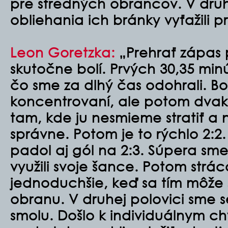
pre stredných obrancov. V druh
obliehania ich bránky vyťažili pr
Leon Goretzka:
„Prehrať zápas 
skutočne bolí. Prvých 30,35 minú
čo sme za dlhý čas odohrali. Bo
koncentrovaní, ale potom dvakr
tam, kde ju nesmieme stratiť 
správne. Potom je to rýchlo 2:2
padol aj gól na 2:3. Súpera sme 
využili svoje šance. Potom strác
jednoduchšie, keď sa tím môže s
obranu. V druhej polovici sme 
smolu. Došlo k individuálnym c