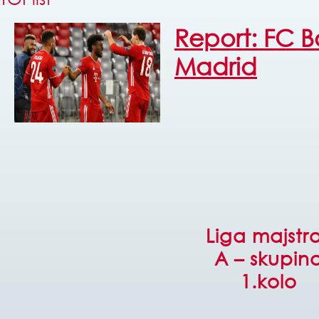
Report: FC B
Madrid
Liga majstr
A – skupin
1.kolo