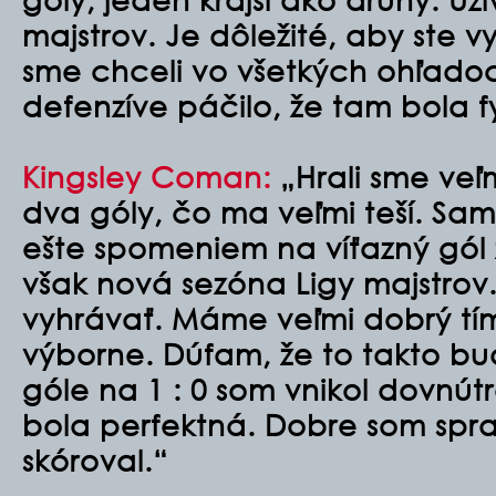
majstrov. Je dôležité, aby ste vy
sme chceli vo všetkých ohľadoc
defenzíve páčilo, že tam bola f
Kingsley Coman:
„Hrali sme veľ
dva góly, čo ma veľmi teší. Sam
ešte spomeniem na víťazný gól z 
však nová sezóna Ligy majstrov
vyhrávať. Máme veľmi dobrý tí
výborne. Dúfam, že to takto bu
góle na 1 : 0 som vnikol dovnút
bola perfektná. Dobre som spr
skóroval.“