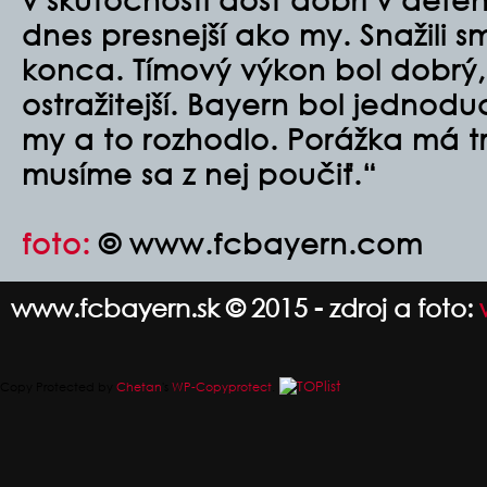
dnes presnejší ako my. Snažili 
konca. Tímový výkon bol dobrý,
ostražitejší. Bayern bol jednodu
my a to rozhodlo. Porážka má t
musíme sa z nej poučiť.“
foto:
© www.fcbayern.com
www.fcbayern.sk © 2015 - zdroj a foto:
Copy Protected by
Chetan
's
WP-Copyprotect
.