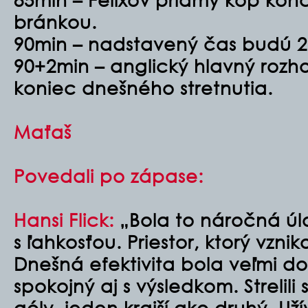
bránkou.
90min – nadstavený čas budú 2
90+2min – anglický hlavný rozh
koniec dnešného stretnutia.
Maťaš
Povedali po zápase:
Hansi Flick:
„
Bola to náročná úlo
s ľahkosťou. Priestor, ktorý vznik
Dnešná efektivita bola veľmi d
spokojný aj s výsledkom. Strelili
góly, jeden krajší ako druhý. Uží