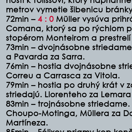
metrov vymetie šibenicu bránk
72min –
4 : 0
Müller vysúva prih
Comana, ktorý sa po rýchlom p
stopérom Monteirom a prestrel
73min – dvojnásobne striedam
a Pavarda za Sarra.
76min – hostia dvojnásobne stri
Correu a Carrasca za Vitola.
79min – hostia po druhý krát v
striedajú. Llorenteho za Lemara
83min – trojnásobne striedam
Choupo-Motinga, Müllera za Da
Martíneza.
85min – Félixov priamy kop kon