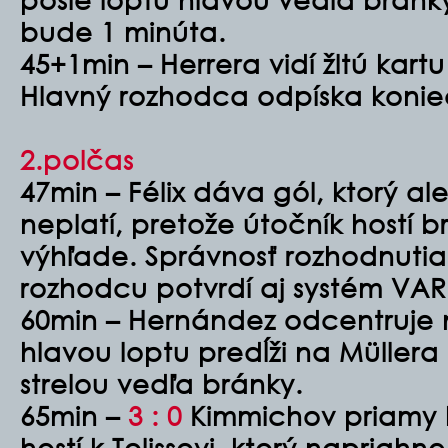
bude 1 minúta.
45+1min – Herrera vidí žltú kart
Hlavný rozhodca odpíska konie
2.polčas
47min – Félix dáva gól, ktorý al
neplatí, pretože útočník hostí b
výhľade. Správnosť rozhodnuti
rozhodcu potvrdí aj systém VAR
60min – Hernández odcentruje 
hlavou loptu predĺži na Müllera
strelou vedľa bránky.
65min –
3 : 0
Kimmichov priamy 
hostí k Tolissovi, ktorý napriahne