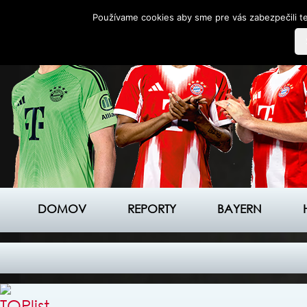
Používame cookies aby sme pre vás zabezpečili te
DOMOV
REPORTY
BAYERN