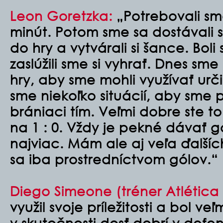
Leon Goretzka:
„Potrebovali sm
minút. Potom sme sa dostávali st
do hry a vytvárali si šance. Boli
zaslúžili sme si vyhrať. Dnes sme
hry, aby sme mohli využívať určit
sme niekoľko situácií, aby sme p
brániaci tím. Veľmi dobre ste to 
na 1 : 0. Vždy je pekné dávať 
najviac. Mám ale aj veľa ďalší
sa iba prostredníctvom gólov.“
Diego Simeone (tréner Atlética
využil svoje príležitosti a bol ve
v skutočnosti dosť dobrí v defen