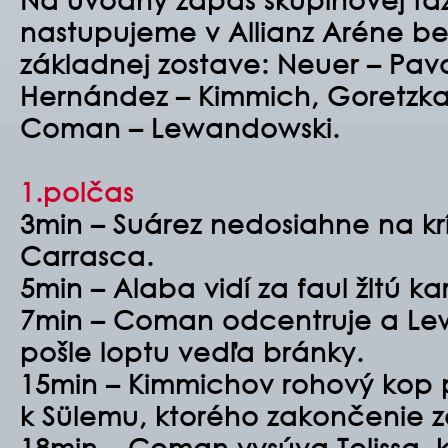
nastupujeme v Allianz Aréne be
základnej zostave:
Neuer – Pava
Hernández – Kimmich, Goretzka –
Coman – Lewandowski.
1.polčas
3min – Suárez nedosiahne na kr
Carrasca.
5min – Alaba vidí za faul žltú ka
7min – Coman odcentruje a Lew
pošle loptu vedľa bránky.
15min – Kimmichov rohový kop p
k Sülemu, ktorého zakončenie za
18min – Coman vysúva Tolissa, k