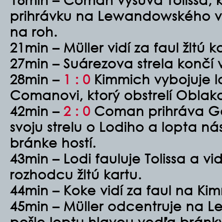
prihrávku na Lewandowského v
na roh.
21min – Müller vidí za faul žltú k
27min – Suárezova strela končí 
28min –
1 : 0
Kimmich vybojuje l
Comanovi, ktorý obstrelí Oblak
42min –
2 : 0
Coman prihráva Gor
svoju strelu o Lodiho a lopta ná
bránke hostí.
43min – Lodi fauluje Tolissa a v
rozhodcu žltú kartu.
44min – Koke vidí za faul na Kim
45min – Müller odcentruje na 
pošle loptu hlavou vedľa brán