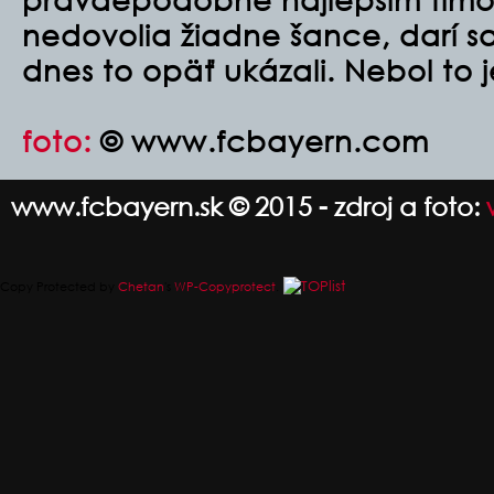
nedovolia žiadne šance, darí s
dnes to opäť ukázali. Nebol to
foto:
© www.fcbayern.com
www.fcbayern.sk © 2015 - zdroj a foto:
Copy Protected by
Chetan
's
WP-Copyprotect
.