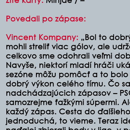
Povedali po zápase:
Vincent Kompany
:
„Bol to dobr
mohli streliť viac gólov, ale udr
celkovo sme odohrali veľmi do
Navyše, niektorí mladí hráči uká
sezóne môžu pomôcť a to bolo d
dobrý výkon celého tímu. Čo sa
nadchádzajúcich zápasov – PSG
samozrejme ťažkými súpermi. A
každý zápas. Cesta do ďalšieho 
jednoduchá, to vieme. Teraz id
naďalej zbierali body v lige, v p