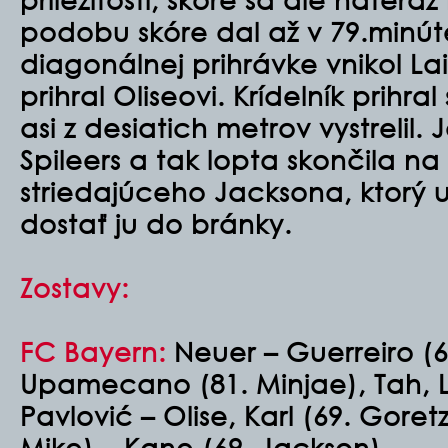
podobu skóre dal až v 79.minút
diagonálnej prihrávke vnikol La
prihral Oliseovi. Krídelník prihra
asi z desiatich metrov vystrelil. 
Spileers a tak lopta skončila n
striedajúceho Jacksona, ktorý
dostať ju do bránky.
Zostavy:
FC Bayern:
Neuer – Guerreiro (69
Upamecano (81. Minjae), Tah, 
Pavlović – Olise, Karl (69. Goretz
Mike) – Kane (69. Jackson)