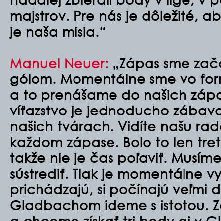
majstrov. Pre nás je dôležité, a
je naša misia.“
Manuel Neuer
:
„Zápas sme zača
gólom. Momentálne sme vo fo
a to prenášame do našich zápa
víťazstvo je jednoducho zábava
našich tvárach. Vidíte našu rado
každom zápase. Bolo to len treti
takže nie je čas poľaviť. Musím
sústrediť. Tlak je momentálne vy
prichádzajú, si počínajú veľmi 
Gladbachom ideme s istotou. Zat
a chceme získať tri body aj v 