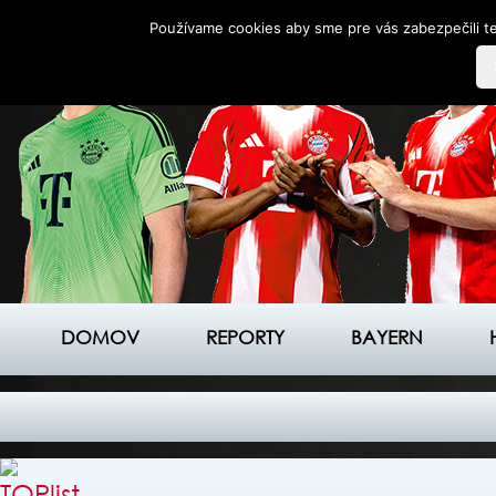
Používame cookies aby sme pre vás zabezpečili te
DOMOV
REPORTY
BAYERN