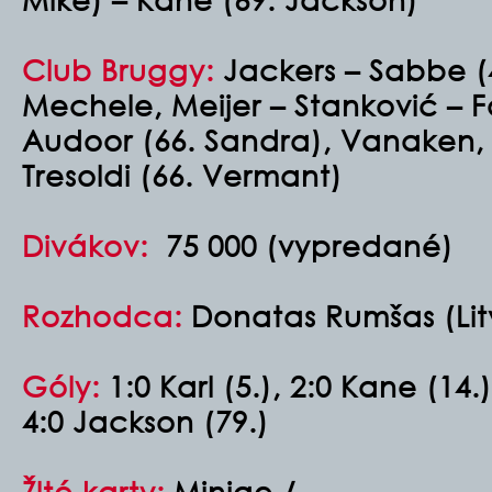
Club Bruggy:
Jackers – Sabbe (4
Mechele, Meijer – Stanković – Fo
Audoor (66. Sandra), Vanaken, T
Tresoldi (66. Vermant)
Divákov:
75 000 (vypredané)
Rozhodca:
Donatas Rumšas (Lit
Góly:
1:0 Karl (5.), 2:0 Kane (14.)
4:0 Jackson (79.)
Žlté karty:
Minjae / –