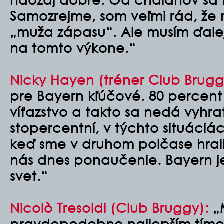
Samozrejme, som veľmi rád, že m
„muža zápasu“. Ale musím ďale
na tomto výkone.“
Nicky Hayen (tréner Club Brugg
pre Bayern kľúčové. 80 percent 
víťazstvo a takto sa nedá vyhra
stopercentní, v týchto situáciách
keď sme v druhom polčase hrali 
nás dnes ponaučenie. Bayern j
svet.“
Nicolò Tresoldi (Club Bruggy):
„
pravdepodobne najlepším tímo