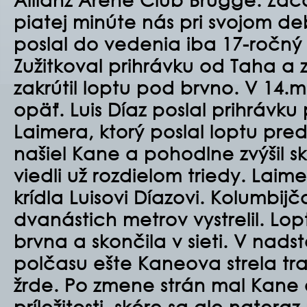
piatej minúte nás pri
svojom d
poslal do vedenia iba 17-ročný 
Zužitkoval prihrávku od Taha a 
zakrútil lop
tu pod brvno. V 14.m
opäť. Luis Díaz poslal prihrávku
Laimera, ktorý poslal loptu pred
našiel Kane a pohodlne zvýšil s
viedli už rozdielom triedy.
Laimer
krídla Luisovi Díazovi. Kolumbij
dvanástich metrov vystrelil. Lop
brvna a skončila v sieti.
V nads
polčasu ešte Kaneova strela traf
žrde. Po zmene strán mal Kane
príležitosti, skóre sa ale natera