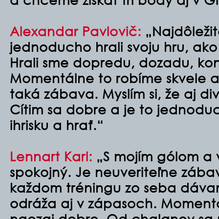
Alexandar Pavlovič:
„Najdôležit
jednoducho hrali svoju hru, ak
Hrali sme dopredu, dozadu, kon
Momentálne to robíme skvele a p
taká zábava. Myslím si, že aj div
Cítim sa dobre a je to jednodu
ihrisku a hrať.
“
Lennart Karl:
„S mojím gólom a 
spokojný. Je neuveriteľne zába
každom tréningu zo seba dávam
odráža aj v zápasoch. Momentá
naozaj dobre. Od chalanov sa 