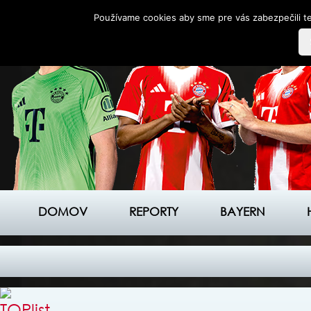
Používame cookies aby sme pre vás zabezpečili te
DOMOV
REPORTY
BAYERN