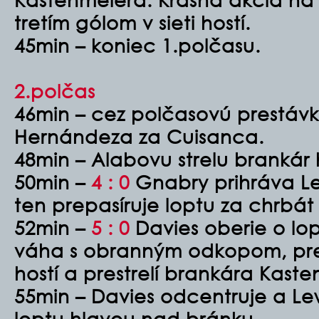
tretím gólom v sieti hostí.
45min – koniec 1.polčasu.
2.polčas
46min – cez polčasovú prestáv
Hernándeza za Cuisanca.
48min – Alabovu strelu brankár 
50min –
4 : 0
Gnabry prihráva 
ten prepasíruje loptu za chrbát
52min –
5 : 0
Davies oberie o lop
váha s obranným odkopom, preš
hostí a prestrelí brankára Kast
55min – Davies odcentruje a L
loptu hlavou nad bránku.