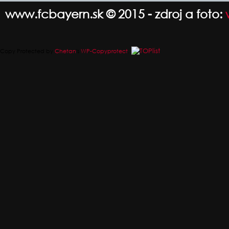
www.fcbayern.sk © 2015 - zdroj a foto:
Copy Protected by
Chetan
's
WP-Copyprotect
.