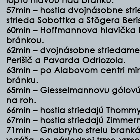
57min – hostia dvojnásobne str
strieda Sobottka a Stögera Beri
60min – Hoffmannova hlavička 
bránkou.
62min – dvojnásobne striedame
Perišič a Pavarda Odriozola.
63min – po Alabovom centri mini
bránku.
65min – Giesselmannovu gólovú 
na roh.
66min – hostia striedajú Thomm
67min – hostia striedajú Zimme
71min – Gnabryho strelu brank
vyráža, po následnej trme-vrme c