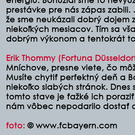
prestávke pre nás zápas zabili.
že sme neukázali dobrý dojem 
niekoľkých mesiacov. Tím sa však
dobrým výkonom a tentokrát to 
Erik Thommy (Fortuna Düsseldorf
Mníchove, presne viete, čo mô
Musíte chytiť perfektný deň a 
niekoľko slabých stránok. Dnes s
tomto stave je ťažké ich porazi
nám vôbec nepodarilo dostať d
foto:
© www.fcbayern.com