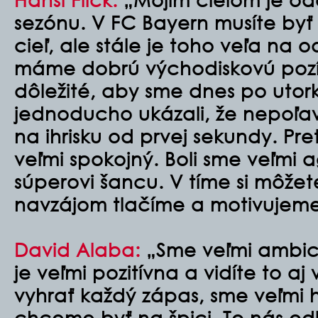
sezónu. V FC Bayern musíte byť
cieľ, ale stále je toho veľa na 
máme dobrú východiskovú pozíc
dôležité, aby sme dnes po uto
jednoducho ukázali, že nepoľavu
na ihrisku od prvej sekundy. Pr
veľmi spokojný. Boli sme veľmi a
súperovi šancu. V tíme si môžet
navzájom tlačíme a motivujeme
David Alaba:
„Sme veľmi ambici
je veľmi pozitívna a vidíte to 
vyhrať každý zápas, sme veľmi 
chceme byť na špici. To nás odl