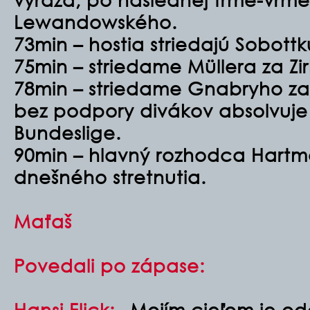
Lewandowského.
73min – hostia striedajú Sobottk
75min – striedame Müllera za Zi
78min – striedame Gnabryho za 
bez podpory divákov absolvuje 
Bundeslige.
90min – hlavný rozhodca Hartm
dnešného stretnutia.
Maťaš
Povedali po zápase:
Hansi Flick:
„Mojím cieľom je od