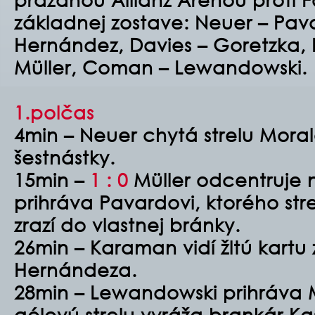
základnej zostave:
Neuer – Pava
Hernández, Davies – Goretzka,
Müller, Coman – Lewandowski.
1.polčas
4min – Neuer chytá strelu Moral
šestnástky.
15min –
1 : 0
Müller odcentruje 
prihráva Pavardovi, ktorého stre
zrazí do vlastnej bránky.
26min – Karaman vidí žltú kartu 
Hernándeza.
28min – Lewandowski prihráva M
gólovú strelu vyráža brankár Ka