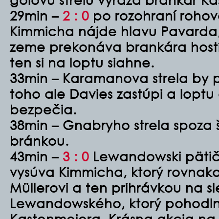
29min –
2 : 0
po rozohraní rohov
Kimmicha nájde hlavu Pavarda,
zeme prekonáva brankára hostí
ten si na loptu siahne.
33min – Karamanova strela by 
toho ale Davies zastúpi a lopt
bezpečia.
38min – Gnabryho strela spoza 
bránkou.
43min –
3 : 0
Lewandowski pätič
vysúva Kimmicha, ktorý rovnako
Müllerovi a ten prihrávkou na s
Lewandowského, ktorý pohodlne
Kastenmeiera. Krásna akcia na 