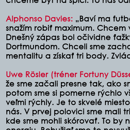
Alphonso Davies:
„Baví ma futb
snažím robiť maximum. Chcem v
Dnešný zápas bol očividne ťažk
Dortmundom. Chceli sme zacho
mentalitu a získať tri body. Zvlá
Uwe Rösler (tréner Fortuny Düsse
že sme začali presne tak, ako s
potom sme si pomerne rýchlo vši
veľmi rýchly. Je to skvelé miesto,
nás. V prvej polovici sme mali tri 
kde sme mohli skórovať. To by 
energiu. Bohužiaľ sme to nevyuži