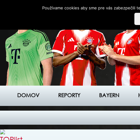
Používame cookies aby sme pre vás zabezpečili te
DOMOV
REPORTY
BAYERN