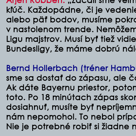
kľúč. Každopádne, či je vedeni
alebo päť bodov, musíme pokr
v nastolenom trende. Nemôžeme
Ligu majstrov. Musí byť tiež vid
Bundesligy, že máme dobrú ná
Bernd Hollerbach (tréner Hamb
sme sa dostať do zápasu, ale 
Ak dáte Bayernu priestor, poto
toto. Po 18 minútach zápas sko
dosiahnuť, musíte byť nepríjemn
nám nepomohol. To nebol príp
Nie je potrebné robiť si žiadne 