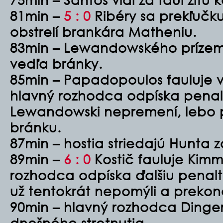
81min –
5 : 0
Ribéry sa prekľučku
obstrelí brankára Matheniu.
83min – Lewandowského prízemná
vedľa bránky.
85min – Papadopoulos fauluje v
hlavný rozhodca odpíska penalt
Lewandowski nepremení, lebo p
bránku.
87min – hostia striedajú Hunta z
89min –
6 : 0
Kostič fauluje Kim
rozhodca odpíska ďalšiu penal
už tentokrát nepomýli a prekon
90min – hlavný rozhodca Dinger
dnešného stretnutia.