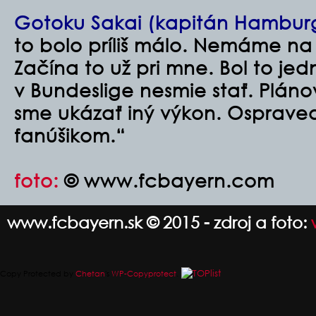
Gotoku Sakai (kapitán Hamburg
to bolo príliš málo. Nemáme na
Začína to už pri mne. Bol to je
v Bundeslige nesmie stať. Pláno
sme ukázať iný výkon. Osprave
fanúšikom.“
foto:
© www.fcbayern.com
www.fcbayern.sk © 2015 - zdroj a foto:
Copy Protected by
Chetan
's
WP-Copyprotect
.