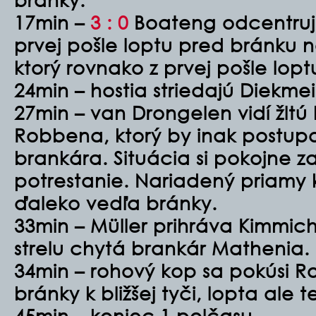
17min –
3 : 0
Boateng odcentruje
prvej pošle loptu pred bránku
ktorý rovnako z prvej pošle lop
24min – hostia striedajú Diekmei
27min – van Drongelen vidí žltú 
Robbena, ktorý by inak postup
brankára. Situácia si pokojne zas
potrestanie. Nariadený priamy
ďaleko vedľa bránky.
33min – Müller prihráva Kimmic
strelu chytá brankár Mathenia.
34min – rohový kop sa pokúsi R
bránky k bližšej tyči, lopta ale t
45min – koniec 1.polčasu.