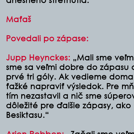
Maťaš
Povedali po zápase:
Jupp Heynckes:
„Mali sme veľmi
sme sa veľmi dobre do zápasu a v
prvé tri góly. Ak vedieme doma 
ťažké napraviť výsledok. Pre mň
tím nezastavil a nič sme súperovi
dôležité pre ďalšie zápasy, ako
Besiktasu.“
Arjen Robben:
„Začali sme veľmi