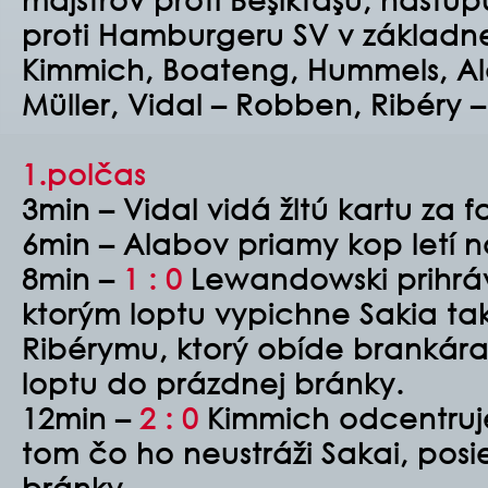
proti Hamburgeru SV v základnej
Kimmich, Boateng, Hummels, Al
Müller, Vidal – Robben, Ribéry
1.polčas
3min – Vidal vidá žltú kartu za 
6min – Alabov priamy kop letí n
8min –
1 : 0
Lewandowski prihrá
ktorým loptu vypichne Sakia tak
Ribérymu, ktorý obíde brankár
loptu do prázdnej bránky.
12min –
2 : 0
Kimmich odcentruj
tom čo ho neustráži Sakai, posi
bránky.