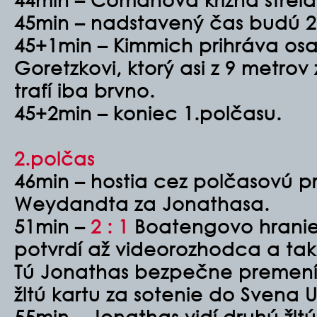
45min – nadstavený čas budú 2
45+1min – Kimmich prihráva o
Goretzkovi, ktorý asi z 9 metrov 
trafí iba brvno.
45+2min – koniec 1.polčasu.
2.polčas
46min – hostia cez polčasovú pr
Weydandta za Jonathasa.
51min –
2 : 1
Boatengovo hranie 
potvrdí až videorozhodca a tak
Tú Jonathas bezpečne premení,
žltú kartu za sotenie do Svena U
55min – Jonathas vidí druhú žlt