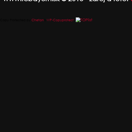
Copy Protected by
Chetan
's
WP-Copyprotect
.