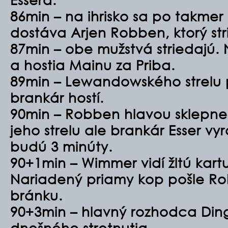
86min – na ihrisko sa po takme
dostáva Arjen Robben, ktorý s
87min – obe mužstvá striedajú. 
a hostia Mainu za Priba.
89min – Lewandowského strelu
brankár hostí.
90min – Robben hlavou sklepne 
jeho strelu ale brankár Esser v
budú 3 minúty.
90+1min – Wimmer vidí žltú kart
Nariadený priamy kop pošle R
bránku.
90+3min – hlavný rozhodca Din
dnešného stretnutia.