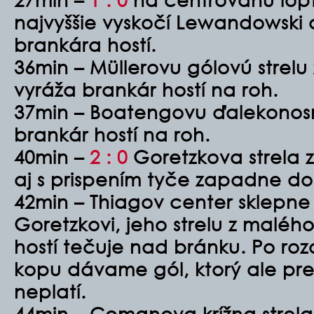
najvyššie vyskočí Lewandowski
brankára hostí.
36min – Müllerovu gólovú strelu 
vyráža brankár hostí na roh.
37min – Boatengovu ďalekonosn
brankár hostí na roh.
40min –
2 : 0
Goretzkova strela z
aj s prispením tyče zapadne do
42min – Thiagov center sklepn
Goretzkovi, jeho strelu z malé
hostí tečuje nad bránku. Po ro
kopu dávame gól, ktorý ale pre
neplatí.
44min – Comanova krížna strela