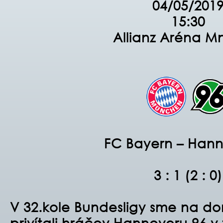
04/05/201
15:30
Allianz Aréna M
FC Bayern – Hann
3 : 1 (2 : 0)
V 32.kole Bundesligy sme na 
privítali hráčov Hannoveru 96
v