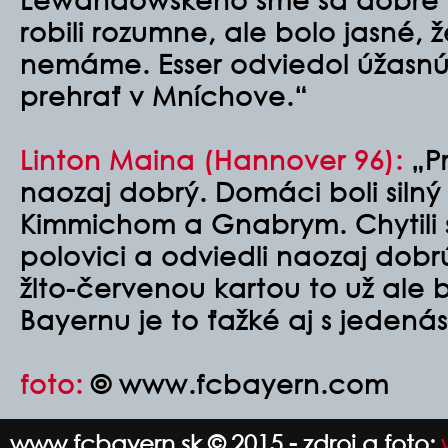
robili rozumne, ale bolo jasné, 
nemáme. Esser odviedol úžasnú
prehrať v Mníchove.“
Linton Maina (Hannover 96):
„Pr
naozaj dobrý. Domáci boli silný
Kimmichom a Gnabrym. Chytili 
polovici a odviedli naozaj dob
žlto-červenou kartou to už ale bo
Bayernu je to ťažké aj s jedená
foto:
© www.fcbayern.com
www.fcbayern.sk © 2015 - zdroj a foto: