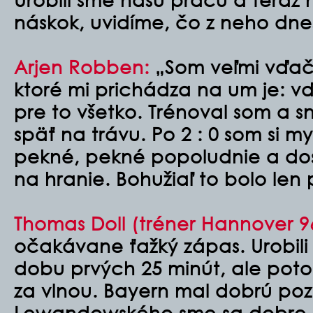
náskok, uvidíme, čo z neho dne
Arjen Robben:
„Som veľmi vďačn
ktoré mi prichádza na um je: v
pre to všetko. Trénoval som a s
späť na trávu. Po 2 : 0 som si my
pekné, pekné popoludnie a do
na hranie. Bohužiaľ to bolo len 
Thomas Doll (tréner Hannover 9
očakávane ťažký zápas. Urobili
dobu prvých 25 minút, ale pot
za vlnou. Bayern mal dobrú poz
Lewandowského sme sa dobre ne