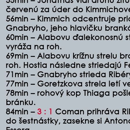
červenú za úder do Kimmichove
56min – Kimmich odcentruje pr
Gnabryho, jeho hlavičku branká
60min – Alabovu ďalekonosnú st
vyráža na roh.
69min – Alabovu krížnu strelu b
roh. Hostia následne striedajú
71min – Gnabryho strieda Ribér
77min – Goretzkova strela letí v
78min – rohový kop Thiaga pošl
bránku.
84min –
3 : 1
Coman prihráva Ri
do šestnástky, zasekne si Anton
Essera.