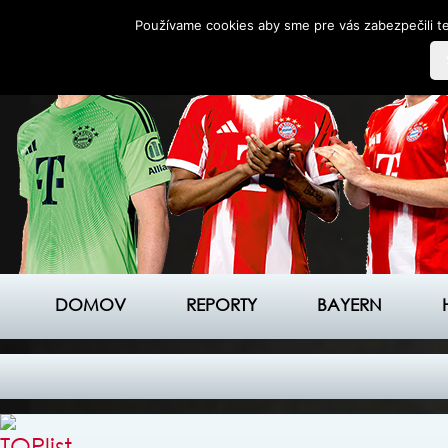
Používame cookies aby sme pre vás zabezpečili te
DOMOV
REPORTY
BAYERN