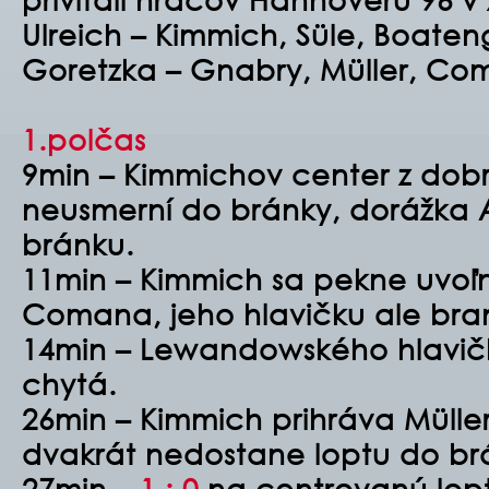
Ulreich – Kimmich, Süle, Boaten
Goretzka – Gnabry, Müller, Co
1.polčas
9min – Kimmichov center z dobr
neusmerní do bránky, dorážka A
bránku.
11min – Kimmich sa pekne uvoľn
Comana, jeho hlavičku ale bran
14min – Lewandowského hlavičk
chytá.
26min – Kimmich prihráva Müller
dvakrát nedostane loptu do br
27min –
1 : 0
na centrovanú lop