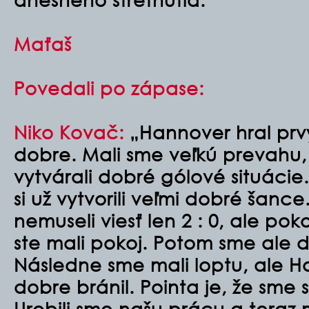
Maťaš
Povedali po zápase:
Niko Kovač:
„Hannover hral prv
dobre. Mali sme veľkú prevahu, 
vytvárali dobré gólové situácie.
si už vytvorili veľmi dobré šanc
nemuseli viesť len 2 : 0, ale pok
ste mali pokoj. Potom sme ale do
Následne sme mali loptu, ale H
dobre bránil. Pointa je, že sme si 
Urobili sme našu prácu a tera