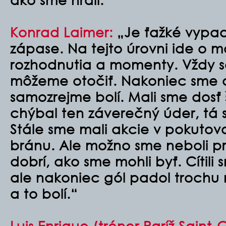
Konrad Laimer
:
„Je ťažké vypa
zápase. ​​Na tejto úrovni ide o m
rozhodnutia a momenty. Vždy som
môžeme otočiť. Nakoniec sme d
samozrejme bolí. Mali sme dosť
chýbal ten záverečný úder, tá
Stále sme mali akcie v pokutov
bránu. Ale možno sme neboli p
dobrí, ako sme mohli byť. Cítil
ale nakoniec gól padol trochu 
a to bolí.
“
Luis Enrique (tréner Paríž Saint