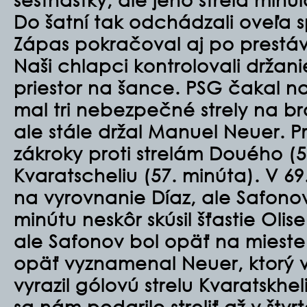
Do šatní tak odchádzali oveľa s
Zápas pokračoval aj po prestá
Naši chlapci kontrolovali držani
priestor na šance. PSG čakal na
mal tri nebezpečné strely na b
ale stále držal Manuel Neuer. P
zákroky proti strelám Douého (5
Kvaratscheliu (57. minúta).
V 69
na vyrovnanie
Díaz, ale Safonov
minútu neskôr skúsil šťastie Olis
ale Safonov bol opäť na mieste
opäť vyznamenal Neuer, ktorý 
vyrazil gólovú strelu Kvaratskhe
sa nám podarilo streliť až v štvr