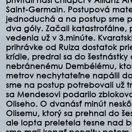
Saint-Germain. Postupová mat
jednoduchá a na postup sme pot
dva góly. Začali katastrofálne, p
vedenia už v 3.minúte. Kvarats
prihrávke od Ruiza dostatok pr
krídle, predral sa do šestnástky 
nebránenému Dembélému, ktorý 
metrov nechytateľne napálil do 
sme na postup potrebovali už tr
sa Mendesovi podarilo zblokova
Oliseho. O
dvanásť minút neskô
Olisemu, ktorý sa prehnal do šest
ale lopta preletela tesne nad 
sme mali kopať penaltu potom, 