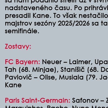
nadstaveného času. Po prihráv
presadil Kane. To však nestačil
majstrov sezóny 2025/2026 sa tak
semifinále.
Zostavy:
FC Bayern:
Neuer – Laimer, Upa
Tah (68. Minjae), Stanišič (68. D
Pavlovič – Olise, Musiala (79. Ja
Kane
Paris Saint-Germain:
Safonov – Z
Marquinhos, Pacho, Nuno Mende