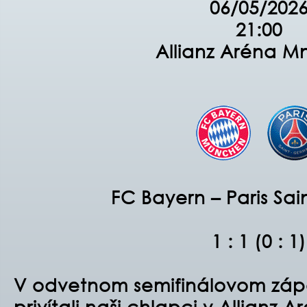
06/05/202
21:00
Allianz Aréna M
FC Bayern – Paris Sa
1 : 1 (0 : 1)
V odvetnom semifinálovom zápa
privítali naši chlapci v Allianz 