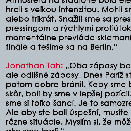
hrali s veľkou intenzitou. Mohli
alebo trikrát. Snažili sme sa pr
pressingom a rýchlymi protiúto
momentálne prevláda sklamanie
finále a tešíme sa na Berlín.
“
Jonathan Tah
:
„Oba zápasy boli
ale odlišné zápasy. Dnes Paríž st
potom dobre bránil. Keby sme bol
skôr, boli by sme v lepšej pozícii
sme si toľko šancí. Je to samoz
Ale aby ste boli úspešní, musíte
rôzne situácie. Myslím si, že mô
ako sme hrali.
“