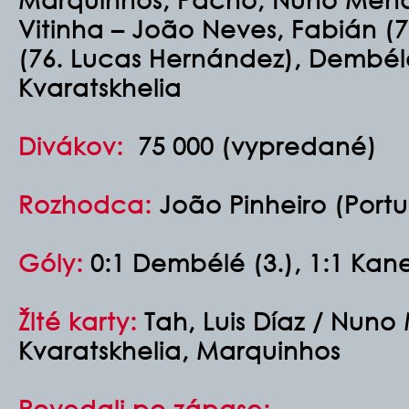
Vitinha – João Neves, Fabián (
(76. Lucas Hernández), Dembélé
Kvaratskhelia
Divákov:
75 000 (vypredané)
Rozhodca:
João Pinheiro (Port
Góly:
0:1 Dembélé (3.), 1:1 Kane
Žlté karty:
Tah, Luis Díaz / Nuno
Kvaratskhelia, Marquinhos
Povedali po zápase: