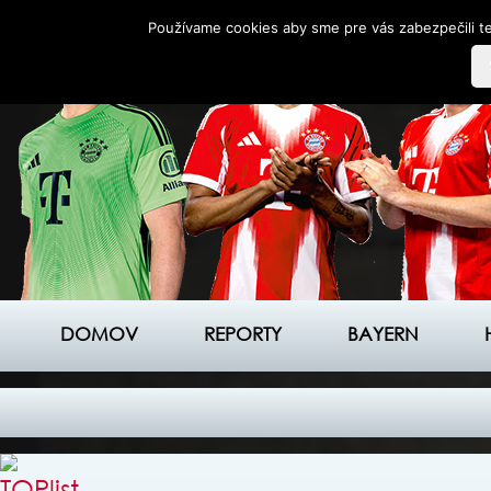
Používame cookies aby sme pre vás zabezpečili te
DOMOV
REPORTY
BAYERN