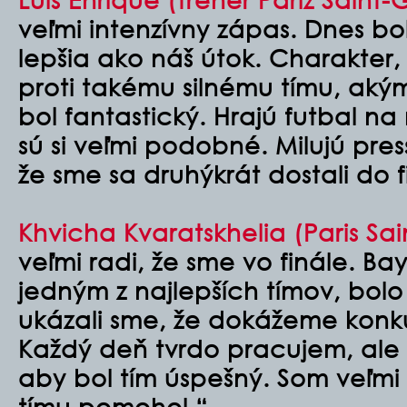
veľmi intenzívny zápas. Dnes b
lepšia ako náš útok. Charakter,
proti takému silnému tímu, aký
bol fantastický. Hrajú futbal na 
sú si veľmi podobné. Milujú pres
že sme sa druhýkrát dostali do f
Khvicha Kvaratskhelia (Paris Sa
veľmi radi, že sme vo finále. B
jedným z najlepších tímov, bolo 
ukázali sme, že dokážeme kon
Každý deň tvrdo pracujem, ale n
aby bol tím úspešný. Som veľmi
tímu pomohol.
“