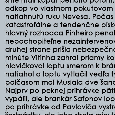
odkop vo vlastnom pokutovom úz
natiahnutú ruku Nevesa. Počas
katastrofálne a tendenčne písk
hlavný rozhodca Pinheiro penal
nepochopiteľne nezaintervenov
druhej strane prišla nebezpečná
minúte Vitinha zahral priamy ko
hlavičkoval loptu smerom k brá
natiahol a loptu vytlačil vedľa 
polčasom mal Musiala dve šanc
Najprv po peknej prihrávke pät
vypálil, ale brankár Safonov lop
po prihrávke od Pavloviča vystrel
šestnástky, ale jeho strela minul