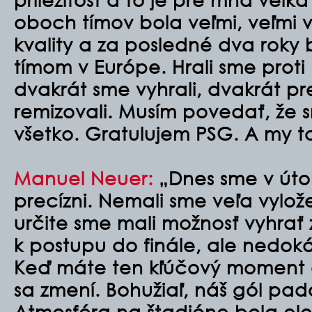
oboch tímov bola veľmi, veľmi 
kvality a za posledné dva roky 
tímom v Európe. Hrali sme proti 
dvakrát sme vyhrali, dvakrát pre
remizovali. Musím povedať, že s
všetko. Gratulujem PSG. A my t
Manuel Neuer
:
„Dnes sme v útok
precízni. Nemali sme veľa vylož
určite sme mali možnosť vyhrať 
k postupu do finále, ale nedoká
Keď máte ten kľúčový moment a 
sa zmení. Bohužiaľ, náš gól pad
Atmosféra na štadióne bola ele