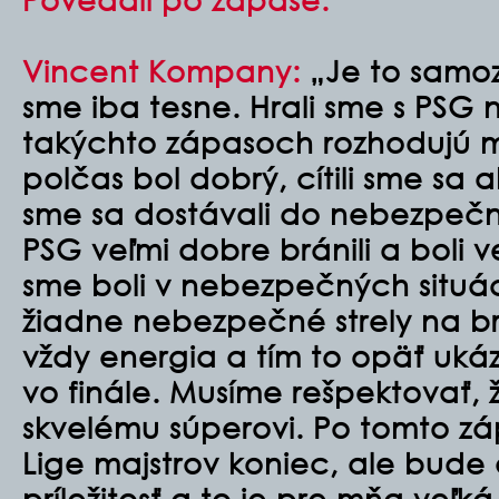
Vincent Kompany:
„Je to samoz
sme iba tesne. Hrali sme s PSG 
takýchto zápasoch rozhodujú ma
polčas bol dobrý, cítili sme sa a
sme sa dostávali do nebezpečný
PSG veľmi dobre bránili a boli ve
sme boli v nebezpečných situá
žiadne nebezpečné strely na b
vždy energia a tím to opäť ukáz
vo finále. Musíme rešpektovať, ž
skvelému súperovi. Po tomto zá
Lige majstrov koniec, ale bude 
príležitosť a to je pre mňa veľk