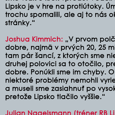
Lipsko je v hre na protiútoky. 
trochu spomalili, ale aj to nás o
stránky.“
Joshua Kimmich:
„V prvom polč
dobre, najmä v prvých 20, 25 m
tam pár šancí, z ktorých sme nie
druhej polovici sa to otočilo, p
dobre. Ponúkli sme im chyby. 
niektoré problémy nemohli vyr
a museli sme zasiahnuť po vyso
pretože Lipsko tlačilo vyššie.“
Julian Nagelsmann (tréner RB Li