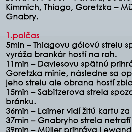
Kimmich, Thiago, Goretzka – Mü
Gnabry.
1.polčas
5min – Thiagovu gólovú strelu s
vyráža brankár hostí na roh.
11min – Daviesovu spätnú prihrá
Goretzka minie, následne sa op
jeho strelu ale obrana hostí zbl
15min – Sabitzerova strela spoza
bránku.
36min – Laimer vidí žltú kartu za
37min – Gnabryho strela netrafí
39min – Müller prihráva Lewan