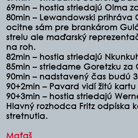
69min – hostia striedajú Olma z
80min – Lewandowski prihráva G
ocitne sám pre brankárom Gulá
strelu ale maďarský reprezenta
na roh.
82min – hostia striedajú Nkunk
85min – striedame Goretzku z
90min – nadstavený čas budú 3
90+2min – Pavard vidí žltú kartu
90+3min – hostia striedajú Wern
Hlavný rozhodca Fritz odpíska
stretnutia.
Maťaš