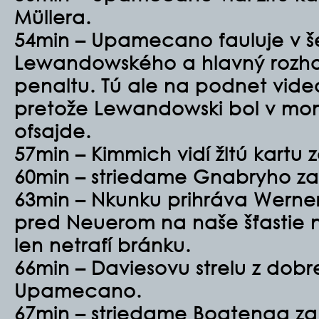
Müllera.
54min – Upamecano fauluje v š
Lewandowského a hlavný rozh
penaltu. Tú ale na podnet vid
pretože Lewandowski bol v mom
ofsajde.
57min – Kimmich vidí žltú kartu 
60min – striedame Gnabryho za
63min – Nkunku prihráva Werner
pred Neuerom na naše šťastie 
len netrafí bránku.
66min – Daviesovu strelu z dobre
Upamecano.
67min – striedame Boatenga z