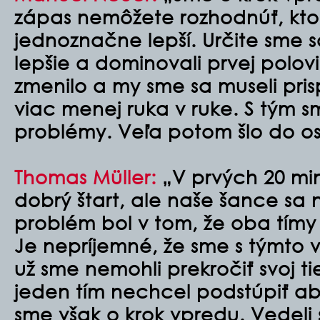
zápas nemôžete rozhodnúť, ktor
jednoznačne lepší. Určite sme s
lepšie a dominovali prvej polovi
zmenilo a my sme sa museli pris
viac menej ruka v ruke. S tým s
problémy. Veľa potom šlo do o
Thomas Müller:
„V prvých 20 mi
dobrý štart, ale naše šance sa n
problém bol v tom, že oba tímy b
Je nepríjemné, že sme s týmto v
už sme nemohli prekročiť svoj ti
jeden tím nechcel podstúpiť abs
sme však o krok vpredu. Vedeli s