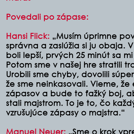
Povedali po zápase:
Hansi Flick:
„Musím úprimne pove
správna a zaslúžia si ju obaja. 
boli lepší, prvých 25 minút sa m
Potom sme v našej hre stratili t
Urobili sme chyby, dovolili súper
že sme neinkasovali. Vieme, že 
zápasov a bude to ťažký boj, 
stali majstrom. To je to, čo kaž
vzrušujúce zápasy o majstra.“
Manuel Neuer:
„Sme o krok vpr