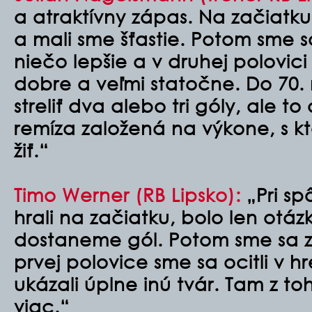
a atraktívny zápas. Na začiatk
a mali sme šťastie. Potom sme s
niečo lepšie a v druhej polovici
dobre a veľmi statočne. Do 70.
streliť dva alebo tri góly, ale to
remíza založená na výkone, s k
žiť.“
Timo Werner (RB Lipsko):
„Pri s
hrali na začiatku, bolo len otá
dostaneme gól. Potom sme sa zle
prvej polovice sme sa ocitli v 
ukázali úplne inú tvár. Tam z to
viac.“