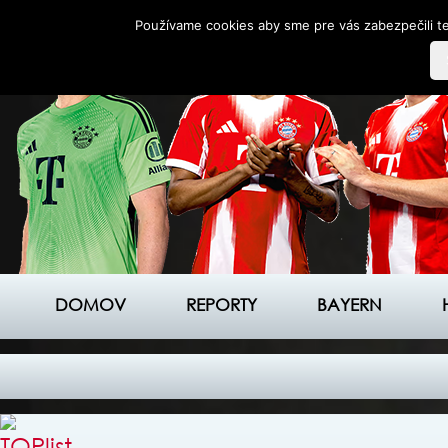
Používame cookies aby sme pre vás zabezpečili te
DOMOV
REPORTY
BAYERN