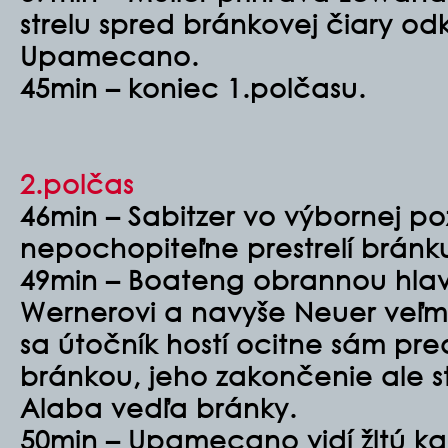
strelu spred bránkovej čiary 
Upamecano.
45min – koniec 1.polčasu.
2.polčas
46min – Sabitzer vo výbornej poz
nepochopiteľne prestrelí bránk
49min – Boateng obrannou hlav
Wernerovi a navyše Neuer veľmi
sa útočník hostí ocitne sám pr
bránkou, jeho zakončenie ale s
Alaba vedľa bránky.
50min – Upamecano vidí žltú kar