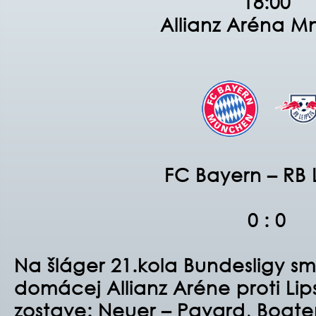
18:00
Allianz Aréna M
FC Bayern – RB 
0 : 0
Na šláger 21.kola Bundesligy sme
domácej Allianz Aréne proti Lip
zostave:
Neuer – Pavard, Boaten