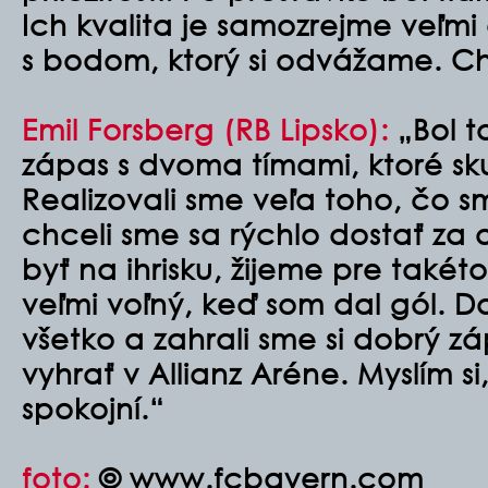
Ich kvalita je samozrejme veľmi
s bodom, ktorý si odvážame. Chlap
Emil Forsberg (RB Lipsko):
„Bol t
zápas s dvoma tímami, ktoré sk
Realizovali sme veľa toho, čo sm
chceli sme sa rýchlo dostať za 
byť na ihrisku, žijeme pre takét
veľmi voľný, keď som dal gól. D
všetko a zahrali sme si dobrý zá
vyhrať v Allianz Aréne. Myslím 
spokojní.“
foto:
© www.fcbayern.com