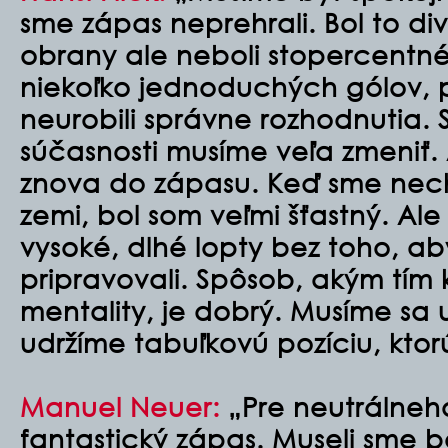
sme zápas neprehrali. Bol to div
obrany ale neboli stopercentné
niekoľko jednoduchých gólov, p
neurobili správne rozhodnutia. Sú
súčasnosti musíme veľa zmeniť. A
znova do zápasu. Keď sme nech
zemi, bol som veľmi šťastný. Ale
vysoké, dlhé lopty bez toho, ab
pripravovali. Spôsob, akým tím 
mentality, je dobrý. Musíme sa u
udržíme tabuľkovú pozíciu, kto
Manuel Neuer:
„Pre neutrálneh
fantastický zápas. Museli sme b