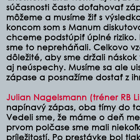
súčasnosti často doťahovať zá
môžeme a musíme žiť s výsledk
koncom som s Manum diskutoval
chceme podstúpiť úplné riziko. 
sme to nepreháňali. Celkovo vz
dôležité, aby sme držali náskok
aj neúspechy. Musíme sa ale uis
zápase a posnažíme dostať z ihr
Julian Nagelsmann (tréner RB Li
napínavý zápas, oba tímy do toh
Vedeli sme, že máme o deň me
prvom polčase sme mali niekoľ
príležitostí. Po prestávke bol tl