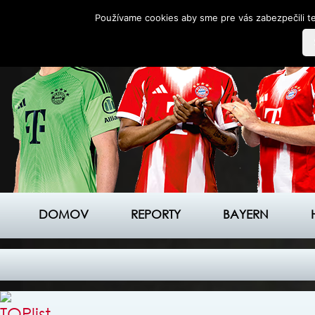
Používame cookies aby sme pre vás zabezpečili te
DOMOV
REPORTY
BAYERN