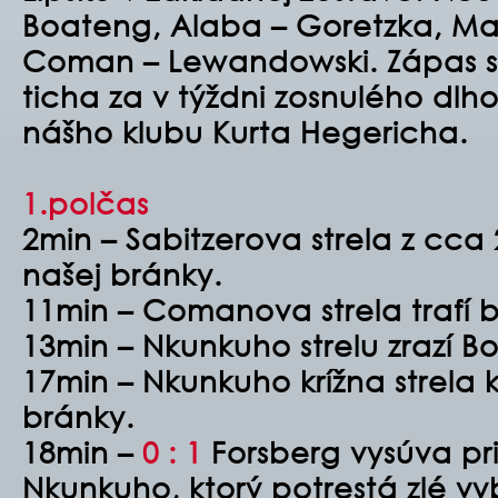
Boateng, Alaba – Goretzka, Mar
Coman – Lewandowski. Zápas s
ticha za v týždni zosnulého dl
nášho klubu Kurta Hegericha.
1.polčas
2min – Sabitzerova strela z cca 
našej bránky.
11min – Comanova strela trafí b
13min – Nkunkuho strelu zrazí 
17min – Nkunkuho krížna strela 
bránky.
18min –
0 : 1
Forsberg vysúva pr
Nkunkuho, ktorý potrestá zlé v