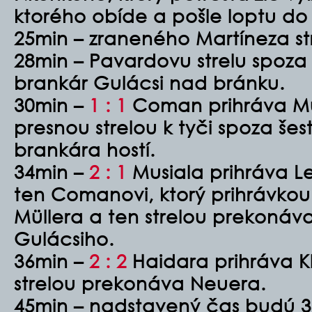
ktorého obíde a pošle loptu do
25min – zraneného Martíneza st
28min – Pavardovu strelu spoza 
brankár Gulácsi nad bránku.
30min –
1 : 1
Coman prihráva Mus
presnou strelou k tyči spoza še
brankára hostí.
34min –
2 : 1
Musiala prihráva
ten Comanovi, ktorý prihrávko
Müllera a ten strelou prekonáv
Gulácsiho.
36min –
2 : 2
Haidara prihráva Kl
strelou prekonáva Neuera.
45min – nadstavený čas budú 3