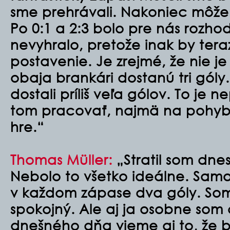
sme prehrávali. Nakoniec môžem
Po 0:1 a 2:3 bolo pre nás rozhod
nevyhralo, pretože inak by tera
postavenie. Je zrejmé, že nie j
obaja brankári dostanú tri góly
dostali príliš veľa gólov. To je
tom pracovať, najmä na pohyb
hre.“
Thomas Müller:
„Stratil som dnes 
Nebolo to všetko ideálne. Sam
v každom zápase dva góly. Som 
spokojný. Ale aj ja osobne som
dnešného dňa vieme aj to, že 