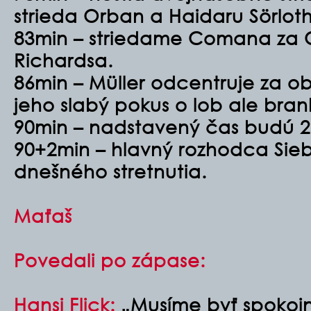
strieda Orban a Haidaru Sörloth
83min – striedame Comana za 
Richardsa.
86min – Müller odcentruje za o
jeho slabý pokus o lob ale bran
90min – nadstavený čas budú 2
90+2min – hlavný rozhodca Sieb
dnešného stretnutia.
Maťaš
Povedali po zápase:
Hansi Flick:
„Musíme byť spokojní