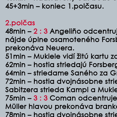
45+3min – koniec 1.polčasu.
2.polčas
48min –
2 : 3
Angeliño odcentruj
nájde úplne osamoteného Forsb
prekonáva Neuera.
51min – Mukiele vidí žltú kartu
62min – hostia striedajú Forsbe
64min – striedame Saného za 
72min – hostia dvojnásobne str
Sabitzera strieda Kampl a Muki
75min –
3 : 3
Coman odcentruje
Müller hlavou prekonáva brank
78min – hostia dvojnásobne stri