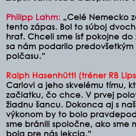
Philipp Lahm:
„Celé Nemecko za
tento zápas. Bol to súboj dvoch
hrať. Chceli sme ísť pokojne do
sa nám podarilo predovšetkým
polčasu.“
Ralph Hasenhüttl (tréner RB Lips
Carlovi a jeho skvelému tímu, k
začiatku, čo chce. V prvej polo
žiadnu šancu. Dokonca aj s naš
výkonom by to bolo pravdepod
sme bránili spoločne, ako sme m
bola pre nás lekcia.“