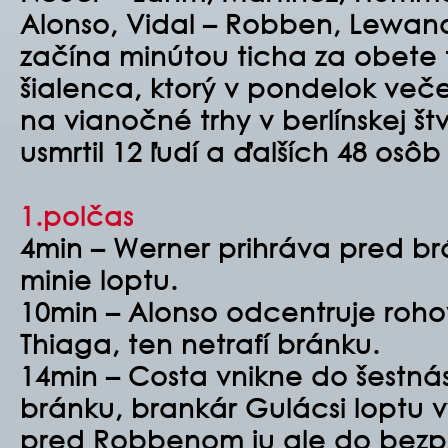
Alonso, Vidal – Robben, Lewan
začína minútou ticha za obete 
šialenca, ktorý v pondelok več
na vianočné trhy v berlínskej št
usmrtil 12 ľudí a ďalších 48 osôb 
1.polčas
4min – Werner prihráva pred br
minie loptu.
10min – Alonso odcentruje roho
Thiaga, ten netrafí bránku.
14min – Costa vnikne do šestná
bránku, brankár Gulácsi loptu 
pred Robbenom ju ale do bez