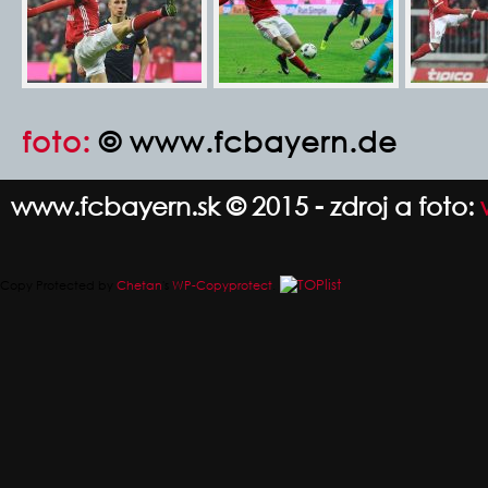
foto:
© www.fcbayern.de
www.fcbayern.sk © 2015 - zdroj a foto:
Copy Protected by
Chetan
's
WP-Copyprotect
.