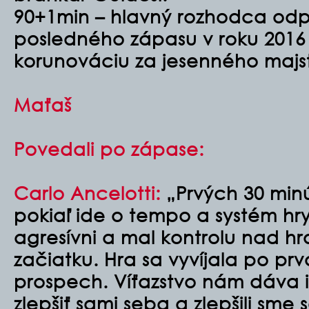
90+1min – hlavný rozhodca odp
posledného zápasu v roku 2016
korunováciu za jesenného majst
Maťaš
Povedali po zápase:
Carlo Ancelotti:
„Prvých 30 min
pokiaľ ide o tempo a systém hry
agresívni a mal kontrolu nad 
začiatku. Hra sa vyvíjala po pr
prospech. Víťazstvo nám dáva i
zlepšiť sami seba a zlepšili sme 