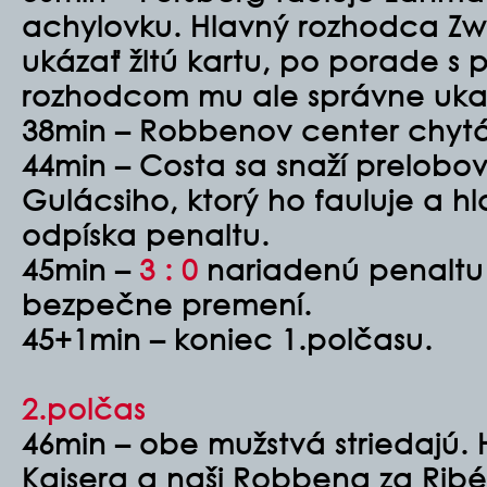
achylovku. Hlavný rozhodca Zw
ukázať žltú kartu, po porade s
rozhodcom mu ale správne ukaz
38min – Robbenov center chytá
44min – Costa sa snaží prelobo
Gulácsiho, ktorý ho fauluje a 
odpíska penaltu.
45min –
3 : 0
nariadenú penaltu
bezpečne premení.
45+1min – koniec 1.polčasu.
2.polčas
46min – obe mužstvá striedajú. 
Kaisera a naši Robbena za Ribé