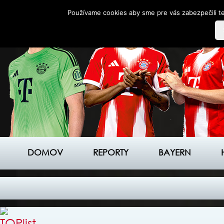
Používame cookies aby sme pre vás zabezpečili te
DOMOV
REPORTY
BAYERN