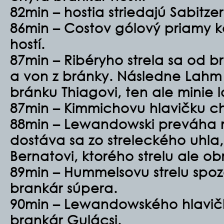
82min – hostia striedajú Sabitze
86min – Costov gólový priamy 
hostí.
87min – Ribéryho strela sa od 
a von z bránky. Následne Lahm
bránku Thiagovi, ten ale minie l
87min – Kimmichovu hlavičku ch
88min – Lewandowski preváha 
dostáva sa zo streleckého uhla,
Bernatovi, ktorého strelu ale o
89min – Hummelsovu strelu spoz
brankár súpera.
90min – Lewandowského hlavič
brankár Gulácsi.