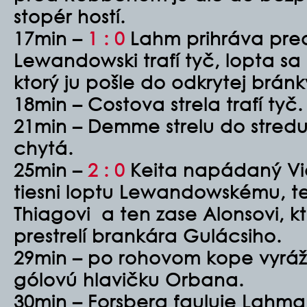
stopér hostí.
17min –
1 : 0
Lahm prihráva pre
Lewandowski trafí tyč, lopta sa 
ktorý ju pošle do odkrytej bránk
18min – Costova strela trafí tyč.
21min – Demme strelu do stred
chytá.
25min –
2 : 0
Keita napádaný Vi
tiesni loptu Lewandowskému, te
Thiagovi a ten zase Alonsovi, kt
prestrelí brankára Gulácsiho.
29min – po rohovom kope vyrá
gólovú hlavičku Orbana.
30min – Forsberg fauluje Lahm