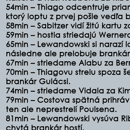
54min – Thiago odcentruje pria
ktorý loptu z prvej pošle vedľa b
58min – Sabitzer vidí žltú kartu 
59min – hostia striedajú Werner
65min – Lewandowski si narazí l
následne ale prelobuje brankár
67min – striedame Alabu za Ber
70min – Thiagovu strelu spoza š
brankár Gulácsi.
74min – striedame Vidala za Ki
79min – Costova spätná prihráv
ten ale neprestrelí Poulsena.
81min – Lewandowski vysúva Rib
chytá brankár hostí.