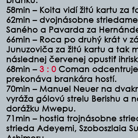
58min – Koita vidí žltú kartu za 
62min – dvojnásobne striedam
Saného a Pavarda za Hernánd
66min – Roca po druhý krát v z
Junuzoviča za žltú kartu a tak m
následnej červenej opustiť ihris
68min –
3 : 0
Coman odcentruje
prekonáva brankára hostí.
70min – Manuel Neuer na dvakrá
vyráža gólovú strelu Berishu a 
dorážku Mwepu.
71min – hostia trojnásobne stri
strieda Adeyemi, Szoboszlaia 
Ashimeru.