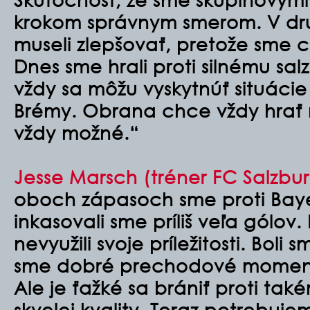
krokom správnym smerom. V dr
museli zlepšovať, pretože sme c
Dnes sme hrali proti silnému sa
vždy sa môžu vyskytnúť situácie
Brémy. Obrana chce vždy hrať na
vždy možné.“
Jesse Marsch (tréner FC Salzbur
oboch zápasoch sme proti Bayer
inkasovali sme príliš veľa gólov
nevyužili svoje príležitosti. Bol
sme dobré prechodové momenty a
Ale je ťažké sa brániť proti tak
skvelej kvality. Teraz potrebuj