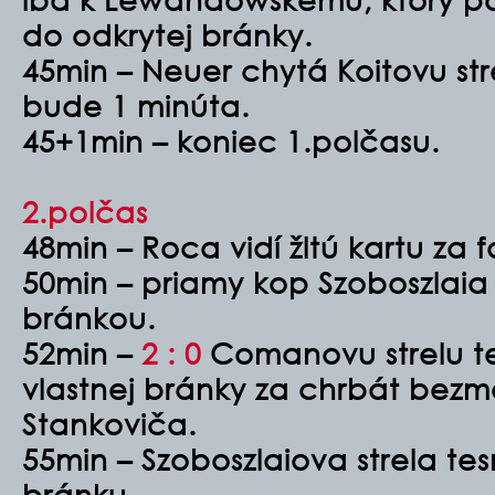
do odkrytej bránky.
45min – Neuer chytá Koitovu st
bude 1 minúta.
45+1min – koniec 1.polčasu.
2.polčas
48min – Roca vidí žltú kartu za 
50min – priamy kop Szoboszlaia
bránkou.
52min –
2 : 0
Comanovu strelu t
vlastnej bránky za chrbát bez
Stankoviča.
55min – Szoboszlaiova strela te
bránku.