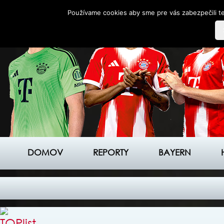
Používame cookies aby sme pre vás zabezpečili te
DOMOV
REPORTY
BAYERN