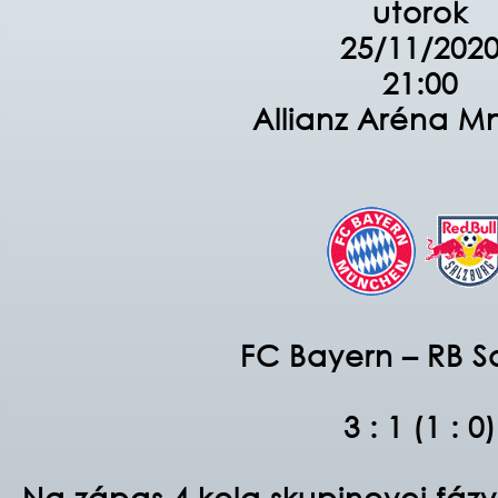
utorok
25/11/202
21:00
Allianz Aréna M
FC Bayern – RB S
3 : 1 (1 : 0)
Na zápas 4.kola skupinovej fázy