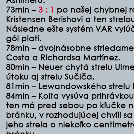
73min –
3 : 1
po našej chybnej r
Kristensen Berishovi a ten stre
Následne ešte systém VAR vylúči
gól platí.
78min – dvojnásobne striedame
Costa a Richardsa Martínez.
80min – Neuer chytá strelu Ulme
útoku aj strelu Sučiča.
81min – Lewandowského strelu b
84min – Koita vysúva prihrávko
ten má pred sebou po kľučke n
bránku, v rozhodujúcej chvíli s
jeho strela o niekoľko centimet
bránku.