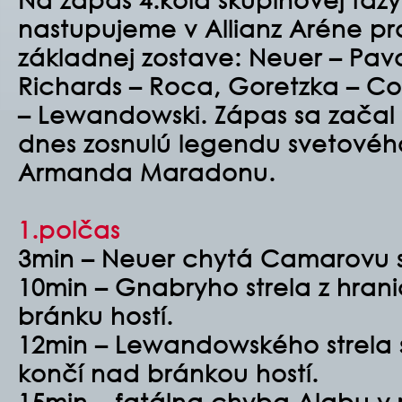
nastupujeme v Allianz Aréne pro
základnej zostave:
Neuer – Pava
Richards – Roca, Goretzka – C
– Lewandowski. Zápas sa začal 
dnes zosnulú legendu svetovéh
Armanda Maradonu.
1.polčas
3min – Neuer chytá Camarovu s
10min – Gnabryho strela z hrani
bránku hostí.
12min – Lewandowského strela 
končí nad bránkou hostí.
15min – fatálna chyba Alabu v