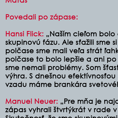
Povedali po zápase:
Hansi Flick:
„Naším cieľom bolo 
skupinovú fázu. Ale sťažili sme s
polčase sme mali veľa strát ľa
polčase to bolo lepšie a ani po
sme nemali problémy. Som šťastn
výhra. S dnešnou efektívnosťou
vzadu máme brankára svetovéh
Manuel Neuer:
„Pre mňa je najdô
zápas vyhrali štvrtýkrát v rade v
Skutočnosť, že sme skupinovými 