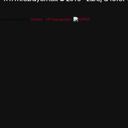
Copy Protected by
Chetan
's
WP-Copyprotect
.