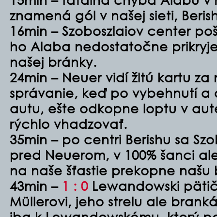
znamená gól v našej sieti, Beri
16min – Szoboszlaiov center po
ho Alaba nedostatočne prikryje
našej bránky.
24min – Neuer vidí žltú kartu za
správanie, keď po vybehnutí a
autu, ešte odkopne loptu v aut
rýchlo vhadzovať.
35min – po centri Berishu sa Sz
pred Neuerom, v 100% šanci al
na naše šťastie prekopne našu 
43min –
1 : 0
Lewandowski pätičk
Müllerovi, jeho strelu ale brank
iba k Lewandowskému, ktorý p