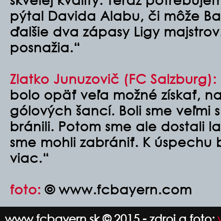
pýtal Davida Alabu, či môže Ba
ďalšie dva zápasy Ligy majstrov
posnažia.“
Zlatko Junuzovič (FC Salzburg):
bolo opäť veľa možné získať, n
gólových šancí. Boli sme veľmi 
bránili. Potom sme ale dostali 
sme mohli zabrániť. K úspechu 
viac.“
foto:
© www.fcbayern.com
www.fcbayern.sk © 2015 - zdroj a foto: