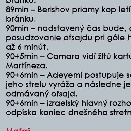
89min – Berishov priamy kop let
bránku.
90min – nadstavený čas bude, 
posudzovanie ofsajdu pri góle 
až 6 minút.
90+5min – Camara vidí žltú kart
Martíneza.
90+6min – Adeyemi postupuje 
jeho strelu vyráža a následne je
odmávaný ofsajd.
90+6min – izraelský hlavný rozh
odpíska koniec dnešného stretn
Maťaš