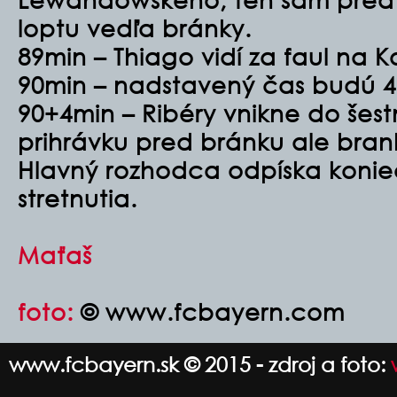
loptu vedľa bránky.
89min – Thiago vidí za faul na K
90min – nadstavený čas budú 4
90+4min – Ribéry vnikne do šest
prihrávku pred bránku ale bran
Hlavný rozhodca odpíska koni
stretnutia.
Maťaš
foto:
© www.fcbayern.com
www.fcbayern.sk © 2015 - zdroj a foto: