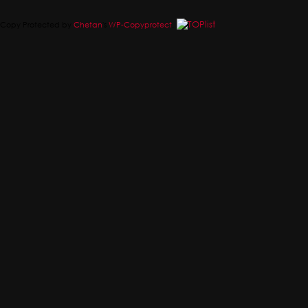
Copy Protected by
Chetan
's
WP-Copyprotect
.