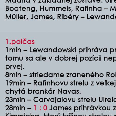
Boateng, Hummels, Rafinha – M
Müller, James, Ribéry – Lewand
1.polčas
1min – Lewandowski prihráva pr
tomu sa ale v dobrej pozícii nepo
prvej.
8min – striedame zraneného Ro
19min – Rafinhovu strelu z veľke
chytá brankár Navas.
23min – Carvajalovu strelu Ulre
28min –
1 : 0
James prihrávkou 
Kimmicha, ktorý krížnou strelo