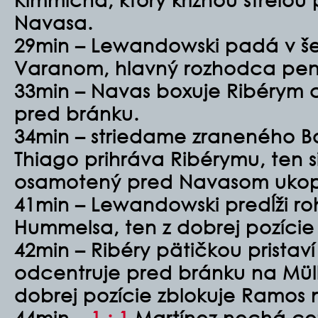
Navasa.
29min – Lewandowski padá v šes
Varanom, hlavný rozhodca pen
33min – Navas boxuje Ribérym 
pred bránku.
34min – striedame zraneného B
Thiago prihráva Ribérymu, ten si
osamotený pred Navasom ukop
41min – Lewandowski predĺži r
Hummelsa, ten z dobrej pozície 
42min – Ribéry pätičkou pristaví
odcentruje pred bránku na Mülle
dobrej pozície zblokuje Ramos 
44min –
1 : 1
Martínez nechá ce