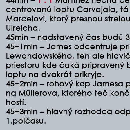
centrovanú loptu Carvajala, tá
Marcelovi, ktorý presnou strelo
Ulreicha.
45min – nadstavený čas budú 3
45+1min – James odcentruje pr
Lewandowského, ten ale hlavič
priestoru kde čaká pripravený b
loptu na dvakrát prikryje.
45+2min – rohový kop Jamesa p
na Müllerova, ktorého teč konč
hostí.
45+3min – hlavný rozhodca odp
1.polčasu.