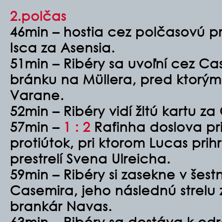
2.polčas
46min – hostia cez polčasovú pr
Isca za Asensia.
51min – Ribéry sa uvoľní cez Ca
bránku na Müllera, pred ktorým
Varane.
52min – Ribéry vidí žltú kartu z
57min –
1 : 2
Rafinha doslova pr
protiútok, pri ktorom Lucas prih
prestrelí Svena Ulreicha.
59min – Ribéry si zasekne v šest
Casemira, jeho následnú strelu z
brankár Navas.
63min – Ribéry sa dostáva k odr