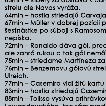
strelu ale Navas vyráža.
64min – hostia striedajú Carvaj
67min – Müller v dobrej pozícii
šestnástke po súboji s Ramosom
nepíska.
72min – Ronaldo dáva gól, pre
ale zahrá rukou a tak gól nemôž
75min – striedame Martíneza za 
76min – Benzemovu gólovú strel
Ulreich.
77min – Casemiro vidí žltú kart
83min – hostia striedajú Casemi
88min – Tolisso vysúva prihrávk
Lewandowského, ten sám pred