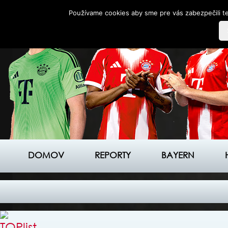
Používame cookies aby sme pre vás zabezpečili te
DOMOV
REPORTY
BAYERN