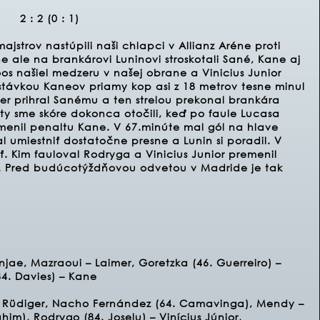
2 : 2 (0 : 1)
jstrov nastúpili naši chlapci v Allianz Aréne proti
 ale na brankárovi Luninovi stroskotali Sané, Kane aj
oos našiel medzeru v našej obrane a Vinicius Junior
restávkou Kaneov priamy kop asi z 18 metrov tesne minul
er prihral Sanému a ten strelou prekonal brankára
núty sme skóre dokonca otočili, keď po faule Lucasa
nil penaltu Kane. V 67.minúte mal gól na hlave
 umiestniť dostatočne presne a Lunin si poradil. V
. Kim fauloval Rodryga a Vinicius Junior premenil
. Pred budúcotýždňovou odvetou v Madride je tak
njae, Mazraoui – Laimer, Goretzka (46. Guerreiro) –
84. Davies) – Kane
 Rüdiger, Nacho Fernández (64. Camavinga), Mendy –
im), Rodrygo (84. Joselu) – Vinícius Júnior,