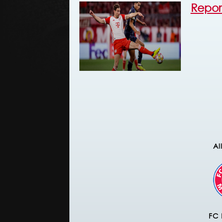
Repor
Al
FC 