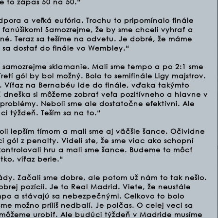
 to zápas 50 na 50.“
pora a veľká eufória. Trochu to pripomínalo finále
 fanúšikom! Samozrejme, že by sme chceli vyhrať a
orené. Teraz sa tešíme na odvetu. Je dobré, že máme
 sa dostať do finále vo Wembley.“
e samozrejme sklamanie. Mali sme tempo a po 2:1 sme
 Tretí gól by bol možný. Bolo to semifinále Ligy majstrov.
. Víťaz na Bernabéu ide do finále, vďaka takýmto
 Z dneška si môžeme zobrať veľa pozitívneho a hlavne v
problémy. Neboli sme ale dostatočne efektívni. Ale
i týždeň. Teším sa na to.“
boli lepším tímom a mali sme aj väčšie šance. Očividne
i gól z penalty. Videli ste, že sme viac ako schopní
kontrolovali hru a mali sme šance. Budeme to môcť
tko, víťaz berie.“
ády. Začali sme dobre, ale potom už nám to tak nešlo.
rej pozícii. Je to Real Madrid. Viete, že neustále
mpo a stávajú sa nebezpečnými. Celkovo to bolo
 sme možno príliš nedbalí. Je polčas. O celej veci sa
môžeme urobiť. Ale budúci týždeň v Madride musíme