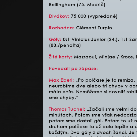
Bellingham (75. Modrič)
Divákov:
75 000 (vypredané)
Rozhodca:
Clément Turpin
Góly:
0:1 Vinicius Junior (24.), 1:1 S
(83./penalta)
Žlté karty:
Mazraoui, Minjae / Kroos,
Povedali po zápase:
Max Eberl:
„Po polčase je to remíza
neurobíme dve alebo tri chyby v obr
mála veľa. Nemôžeme si dovoliť robiť
sme chyby.“
Thomas Tuchel:
„Začali sme veľmi do
minútach. Potom sme však nedodržali 
potom sme dostali gól. Potom to už
druhom polčase to už bolo lepšie a uk
každým. Dva góly z dvoch šancí. Je t