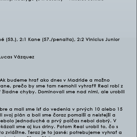
ané (53.), 2:1 Kane (57./penalta), 2:2 Vinicius Junior
 Lucas Vázquez
. Ak budeme hrať ako dnes v Madride a možno
ane, prečo by sme tam nemohli vyhrať? Real robí z
 žiadne chyby. Dominovali sme nad nimi, ale urobili
bre a mali sme ísť do vedenia v prvých 10 alebo 15
svoj plán a boli sme čoraz pomalší a neistejší a
 nebolo jednoduché a prvý polčas nebol dobrý. V
ázali sme aj kus driny. Potom Real urobil to, čo s
o zvláštne. Teraz je to jasné: potrebujeme vyhrať a