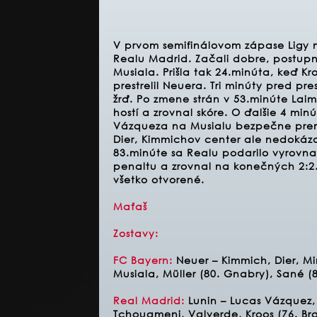
V prvom semifinálovom zápase Ligy ma
Realu Madrid. Začali dobre, postupne
Musiala. Prišla tak 24.minúta, keď Kr
prestrelil Neuera. Tri minúty pred p
žrď. Po zmene strán v 53.minúte Laim
hostí a zrovnal skóre. O ďalšie 4 mi
Vázqueza na Musialu bezpečne preme
Dier, Kimmichov center ale nedokázal
83.minúte sa Realu podarilo vyrovnať
penaltu a zrovnal na konečných 2:2
všetko otvorené.
Maťaš
Zostavy:
FC Bayern:
Neuer – Kimmich, Dier, Mi
Musiala, Müller (80. Gnabry), Sané (
Real Madrid:
Lunin – Lucas Vázquez,
Tchouameni, Valverde, Kroos (76. Brah