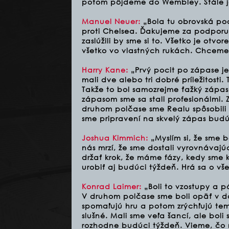
potom pôjdeme do Wembley. Stále je
Manuel Neuer:
„Bola tu obrovská pod
proti Chelsea. Ďakujeme za podporu
zaslúžili by sme si to. Všetko je otv
všetko vo vlastných rukách. Chceme
Harry Kane:
„Prvý pocit po zápase j
mali dve alebo tri dobré príležitosti.
Takže to bol samozrejme ťažký zápas
zápasom sme sa stali profesionálmi.
druhom polčase sme Realu spôsobili 
sme pripravení na skvelý zápas budúc
Joshua Kimmich:
„Myslím si, že sme 
nás mrzí, že sme dostali vyrovnávajúc
držať krok, že máme fázy, kedy sme 
urobiť aj budúci týždeň. Hrá sa o vše
Konrad Laimer:
„Boli to vzostupy a p
V druhom polčase sme boli opäť v dob
spomaľujú hru a potom zrýchľujú te
slušné. Mali sme veľa šancí, ale boli
rozhodne budúci týždeň. Vieme, čo 