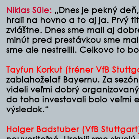
Niklas Süle:
„Dnes je pekný deň,
hrali na hovno a to aj ja. Prvý ti
zvláštne. Dnes sme mali aj dobr
minút pred prestávkou sme mali
sme ale nestrelili. Celkovo to b
Tayfun Korkut (tréner VfB Stuttga
zablahoželať Bayernu. Za sezónu
videli veľmi dobrý organizovaný
do toho investovali bolo veľmi e
výsledok.“
Holger Badstuber (VfB Stuttgart
neuveriteľné. Urobili sme skvelú