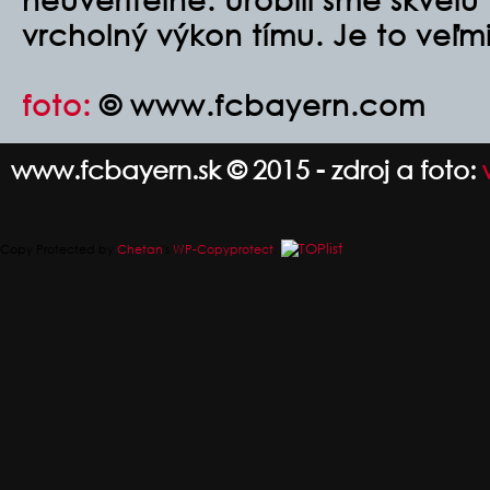
vrcholný výkon tímu. Je to veľmi
foto:
© www.fcbayern.com
www.fcbayern.sk © 2015 - zdroj a foto:
Copy Protected by
Chetan
's
WP-Copyprotect
.