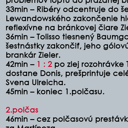
33min – Ribéry odcentruje do še
Lewandowského zakončenie hl
reflexívne na bránkovej čiare Zi
36min – Tolisso tiesnený Baumga
šestnástky zakončiť, jeho gólov
brankár Zieler.
42min –
1 : 2
po zlej rozohrávke 
dostane Donis, prešprintuje celé 
Svena Ulreicha.
45min – koniec 1.polčasu.
2.polčas
46min – cez polčasovú prestávk
za Martíneza.