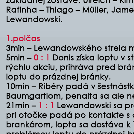
Rafinha – Thiago – Müller, James,
Lewandowski.
1.polčas
3min – Lewandowského strela m
5min –
0 : 1
Donis získa loptu v 
rýchlu akciu, prihráva pred br
loptu do prázdnej bránky.
10min – Ribéry padá v šestnástk
Baumgartlom, penalta sa ale n
21min –
1 : 1
Lewandowski sa pre
pri otočke padá po kontakte 
brankárom, lopta sa dostáva k T
problémov loptu do prázdnej b