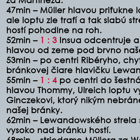
47min – Müller hlavou priťukne 
ale loptu zle trafí a tak slabú s
hostí pohodlne na roh.
52min –
1 : 3
Insua odcentruje a
hlavou od zeme pod brvno naše
53min – po centri Ribéryho, chy
bránkovej čiare hlavičku Lew
55min –
1 : 4
po centri do šestn
hlavou Thommy, Ulreich loptu v
Ginczekovi, ktorý nikým nebrán
našej bránky.
62min – Lewandowského strela s
vysoko nad bránku hostí.
68min – striedame Müllera za 