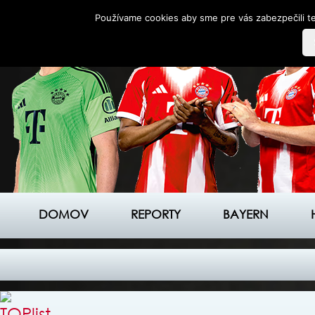
Používame cookies aby sme pre vás zabezpečili te
DOMOV
REPORTY
BAYERN