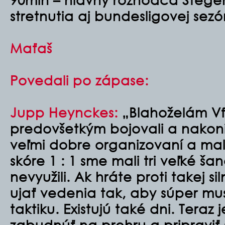
stretnutia aj bundesligovej sez
Maťaš
Povedali po zápase:
Jupp Heynckes:
„Blahoželám VfB
predovšetkým bojovali a nakonie
veľmi dobre organizovaní a mal
skóre 1 : 1 sme mali tri veľké ša
nevyužili. Ak hráte proti takej s
ujať vedenia tak, aby súper mus
taktiku. Existujú také dni. Teraz j
zabudnúť na prehru a pripraviť