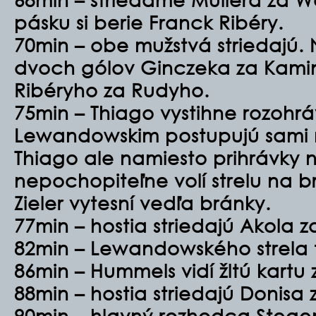
pásku si berie Franck Ribéry.
70min – obe mužstvá striedajú. N
dvoch gólov Ginczeka za Kami
Ribéryho za Rudyho.
75min – Thiago vystihne rozohráv
Lewandowskim postupujú sami n
Thiago ale namiesto prihrávk
nepochopiteľne volí strelu na b
Zieler vytesní vedľa bránky.
77min – hostia striedajú Akola z
82min – Lewandowského strela tr
86min – Hummels vidí žltú kartu 
88min – hostia striedajú Donis
90min – hlavný rozhodca Steg