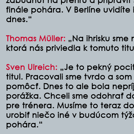
finále pohára. V Berlíne uvidíte
dnes.“
Thomas Müller:
„Na ihrisku sme 
ktorá nás priviedla k tomuto titu
Sven Ulreich:
„Je to pekný pocit,
titul. Pracovali sme tvrdo a so
pomôcť. Dnes to ale bola nepr
porážka. Chceli sme odohrať do
pre trénera. Musíme to teraz d
urobiť niečo iné v budúcom týžd
pohára.“