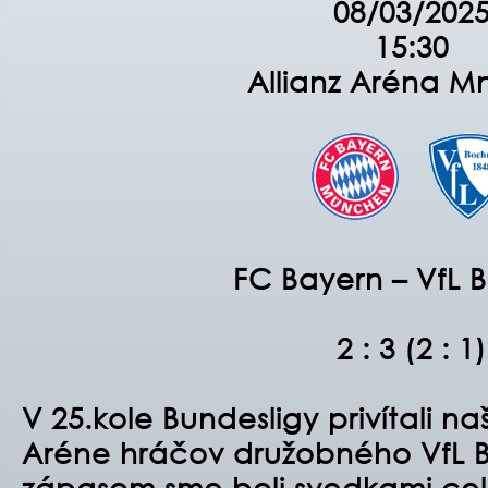
08/03/202
15:30
Allianz Aréna M
FC Bayern – VfL
2 : 3 (2 : 1)
V 25.kole Bundesligy privítali naš
Aréne hráčov družobného VfL 
zápasom sme boli svedkami ce