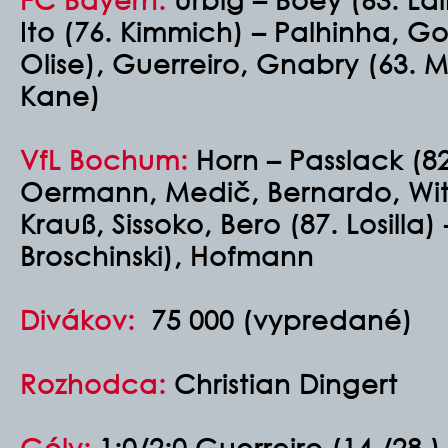
Ito (76. Kimmich) – Palhinha, Go
Olise), Guerreiro, Gnabry (63. Mu
Kane)
VfL Bochum:
Horn – Passlack (
Oermann, Medič, Bernardo, Witt
Krauß, Sissoko, Bero (87. Losilla
Broschinski), Hofmann
Divákov:
75 000 (vypredané)
Rozhodca:
Christian Dingert
Góly:
1:0/2:0 Guerreiro (14./28.),