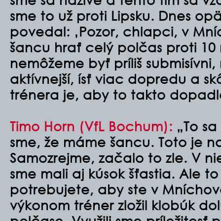
sme to už proti Lipsku. Dnes op
povedal: ‚Pozor, chlapci, v M
šancu hrať celý polčas proti 10
nemôžeme byť príliš submisívni,
aktívnejší, ísť viac dopredu a sk
trénera je, aby to takto dopadl
Timo Horn (VfL Bochum):
„To sa 
sme, že máme šancu. Toto je na
Samozrejme, začalo to zle. V n
sme mali aj kúsok šťastia. Ale to
potrebujete, aby ste v Mníchov
výkonom tréner zložil klobúk d
polčase. Využili sme príležitosť 