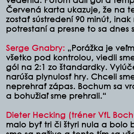
Červená karta ukazuje, že na te
zostať sústredení 90 minút, ina
potrestaní a presne to sa dnes s
Serge Gnabry:
„Porážka je veľm
všetko pod kontrolou, viedli sme
gól na 2:1 zo štandardky. Vylúč
narúša plynulosť hry. Chceli sme
neprehrať zápas. Bochum sa vr
a bohužiaľ sme prehrali.“
Dieter Hecking (tréner VfL Boc
malo byť tri či štyri nula a bolo
sme sa nažive a tento tím sa vž