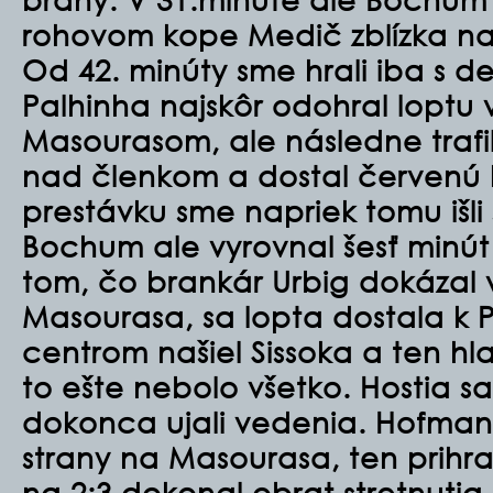
rohovom kope Medič zblízka napá
Od 42. minúty sme hrali iba s de
Palhinha najskôr odohral loptu v
Masourasom, ale následne traf
nad členkom a dostal červenú 
prestávku sme napriek tomu išli
Bochum ale vyrovnal šesť minút
tom, čo brankár Urbig dokázal v
Masourasa, sa lopta dostala k P
centrom našiel Sissoka a ten hl
to ešte nebolo všetko. Hostia sa
dokonca ujali vedenia. Hofmann
strany na Masourasa, ten prihra
na 2:3 dokonal obrat stretnutia