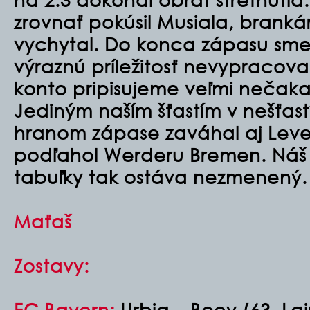
zrovnať pokúsil Musiala, branká
vychytal. Do konca zápasu sme
výraznú príležitosť nevypracoval
konto pripisujeme veľmi nečak
Jediným naším šťastím v nešťastí
hranom zápase zaváhal aj Leve
podľahol Werderu Bremen. Náš
tabuľky tak ostáva nezmenený.
Maťaš
Zostavy:
FC Bayern:
Urbig – Boey (63. Lai