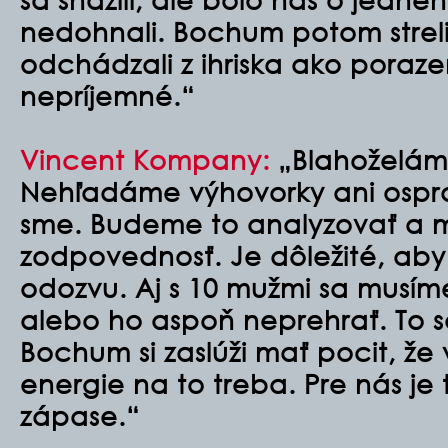
nedohnali. Bochum potom strel
odchádzali z ihriska ako porazen
nepríjemné.“
Vincent Kompany:
„Blahoželám
Nehľadáme výhovorky ani ospra
sme. Budeme to analyzovať a m
zodpovednosť. Je dôležité, aby
odozvu. Aj s 10 mužmi sa musíme
alebo ho aspoň neprehrať. To 
Bochum si zaslúži mať pocit, že 
energie na to treba. Pre nás je
zápase.“