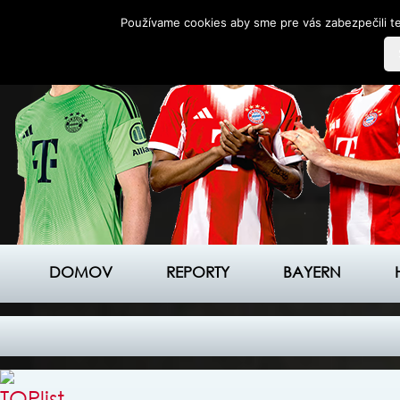
Používame cookies aby sme pre vás zabezpečili te
DOMOV
REPORTY
BAYERN