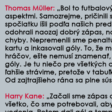
Thomas Müller:
„Bol to futbalov
aspektmi. Samozrejme, pričinili 
spočiatku išli podľa našich pre
odohrali naozaj dobrý zápas, n
chyby. Nepremenili sme penaltu
kartu a inkasovali góly. To, že
hráčov, ešte nemusí znamenať,
góly. Je tu niečo pre všetkých 
ľahšie strávime, pretože v tabuľ
Od zajtrajšieho rána sa plne sú
Harry Kane:
„Začali sme zápas d
všetko, čo sme potrebovali, aby
vedenia. Potom dali gól a temp