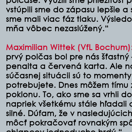
vstúpili sme do zápasu lepšie a
sme mali viac fáz tlaku. Výsled
mňa vôbec nezaslúžený.“
Maximilian Wittek (VfL Bochum)
prvý polčas bol pre nás šťast
penalta a červená karta. Ale n
súčasnej situácii sú to momenty
potrebujete. Dnes môžem tímu z
poklonu. To, ako sme sa vrhli d
napriek všetkému stále hľadali 
silné. Dúfam, že v nasledujúc
môcť pokračovať rovnakým sp
chlapcov jednoducho hrdý.“