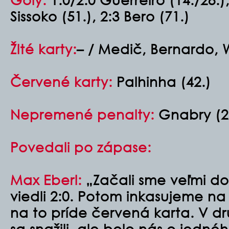
Sissoko (51.), 2:3 Bero (71.)
Žlté karty:
– / Medič, Bernardo, Wi
Červené karty:
Palhinha (42.)
Nepremené penalty:
Gnabry (2
Povedali po zápase:
Max Eberl:
„Začali sme veľmi do
viedli 2:0. Potom inkasujeme na
na to príde červená karta. V 
sa snažili, ale bolo nás o jedn