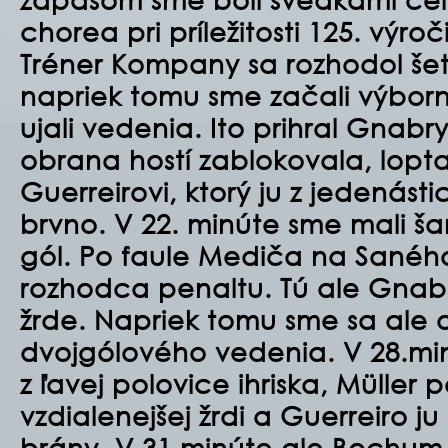
chorea pri príležitosti 125. výroč
Tréner Kompany sa rozhodol šetr
napriek tomu sme začali výborn
ujali vedenia. Ito prihral Gnabr
obrana hostí zablokovala, lopta
Guerreirovi, ktorý ju z jedenást
brvno. V 22. minúte sme mali šan
gól. Po faule Mediča na Saného
rozhodca penaltu. Tú ale Gnabr
žrde. Napriek tomu sme sa ale o 
dvojgólového vedenia. V 28.min
z ľavej polovice ihriska, Müller 
vzdialenejšej žrdi a Guerreiro j
brány. V 31.minúte ale Bochum z