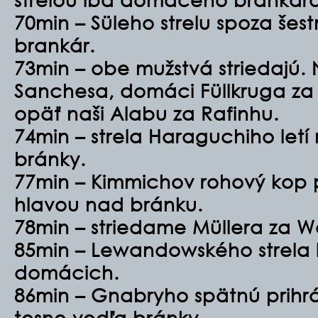
70min – Süleho strelu spoza še
brankár.
73min – obe mužstvá striedajú.
Sanchesa, domáci Füllkruga za
opäť naši Alabu za Rafinhu.
74min – strela Haraguchiho letí
bránky.
77min – Kimmichov rohový kop
hlavou nad bránku.
78min – striedame Müllera za 
85min – Lewandowského strela 
domácich.
86min – Gnabryho spätnú prihr
tesne vedľa bránky.