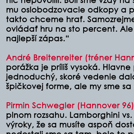
mu oslobodzovacie odkopy a pr
takto chceme hrať. Samozrejm
ovládať hru na sto percent. Ale
najlepší zápas.“
André Breitenreiter (tréner Han
porážka je príliš vysoká. Hlavne p
jednoduchý, skoré vedenie dalo
špičkovej forme, ale my sme sa br
Pirmin Schwegler (Hannover 96)
plnom rozsahu. Lamborghini vs. 
výroky, že sa musíte aspoň dost
nedostali sme sa tam, bolo to pr