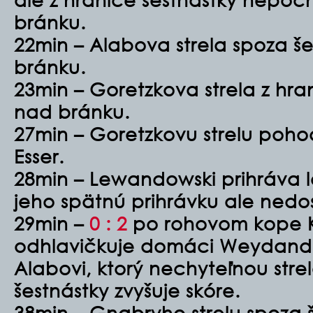
bránku.
22min – Alabova strela spoza še
bránku.
23min – Goretzkova strela z hran
nad bránku.
27min – Goretzkovu strelu poho
Esser.
28min – Lewandowski prihráva 
jeho spätnú prihrávku ale nedo
29min –
0 : 2
po rohovom kope 
odhlavičkuje domáci Weydandt
Alabovi, ktorý nechyteľnou stre
šestnástky zvyšuje skóre.
38min – Gnabryho strelu spoza 