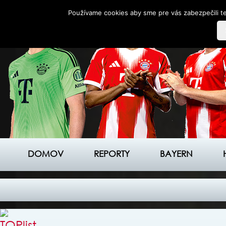
Používame cookies aby sme pre vás zabezpečili te
DOMOV
REPORTY
BAYERN