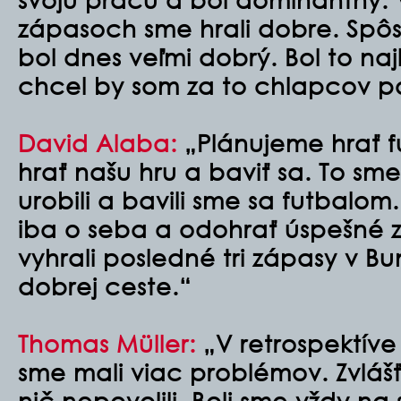
zápasoch sme hrali dobre. Spô
bol dnes veľmi dobrý. Bol to na
chcel by som za to chlapcov po
David Alaba:
„Plánujeme hrať f
hrať našu hru a baviť sa. To sme
urobili a bavili sme sa futbalo
iba o seba a odohrať úspešné 
vyhrali posledné tri zápasy v B
dobrej ceste.“
Thomas Müller:
„V retrospektíve 
sme mali viac problémov. Zvlášť
nič nepovolili. Boli sme vždy na