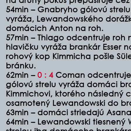
54min – Gnabryho gólovú strel
vyráža, Lewandowského dorážk
domácich Anton na roh.
57min – Thiago odcentruje roh 
hlavičku vyráža brankár Esser 
rohový kop Kimmicha pošle Süle 
bránku.
62min –
0 : 4
Coman odcentruje 
gólovú strelu vyráža domáci br
Kimmichovi, ktorého následný c
osamotený Lewandowski do br
63min – domáci striedajú Asana 
64min – Lewandowski tiesnený 
strelou iba domáceho brankára