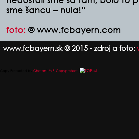
sme šancu – nula!“
foto:
© www.fcbayern.com
www.fcbayern.sk © 2015 - zdroj a foto:
Copy Protected by
Chetan
's
WP-Copyprotect
.