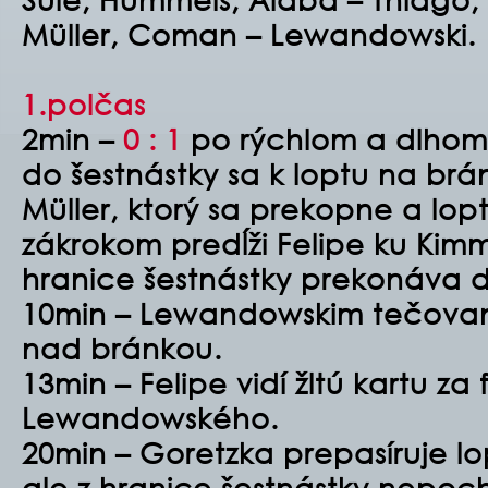
Müller, Coman – Lewandowski.
1.polčas
2min –
0 : 1
po rýchlom a dlhom
do šestnástky sa k loptu na brá
Müller, ktorý sa prekopne a lo
zákrokom predĺži Felipe ku Kimm
hranice šestnástky prekonáva
10min – Lewandowskim tečovan
nad bránkou.
13min – Felipe vidí žltú kartu za 
Lewandowského.
20min – Goretzka prepasíruje lo
ale z hranice šestnástky nepo