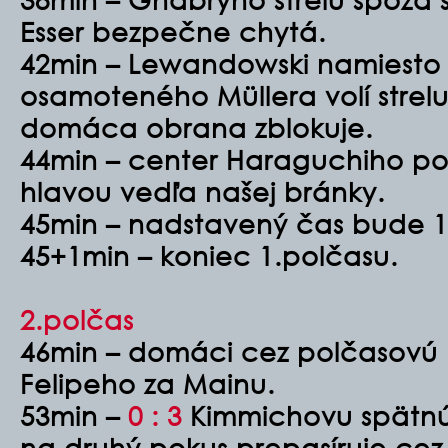
Esser bezpečne chytá.
42min – Lewandowski namiesto 
osamoteného Müllera volí strelu
domáca obrana zblokuje.
44min – center Haraguchiho p
hlavou vedľa našej bránky.
45min – nadstavený čas bude 1
45+1min – koniec 1.polčasu.
2.polčas
46min – domáci cez polčasovú p
Felipeho za Mainu.
53min –
0 : 3
Kimmichovu spätnú
na druhý pokus prepasíruje ce