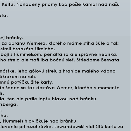
 na Keitu. Nariadený priamy kop pošle Kampl nad našu
úta.
šej bránky.
 za obranu Wernera, ktorého márne stíha Süle a tak
trelí brankára Ulreicha.
úboji s Hummelsom, penalta sa ale správne nepíska.
ho strela ale trafí iba bočnú sieť. Striedame Bernata
nástke, jeho gólovú strelu z hranice malého vápna
zákrokom na roh.
omnú potýčku žlté karty.
 do šance sa tak dostáva Werner, ktorého v momente
s.
a, ten ale pošle loptu hlavou nad bránku.
rsberga.
.
nhu.
, Hummels hlavičkuje nad bránku.
ržiavanie pri rozohrávke. Lewandowski vidí žltú kartu za