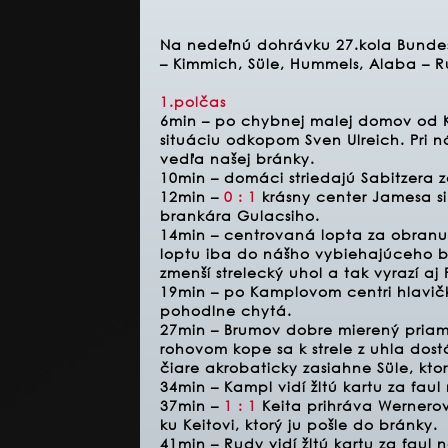
Na nedeľnú dohrávku 27.kola Bundesl
– Kimmich, Süle, Hummels, Alaba – R
1.polčas
6min – po chybnej malej domov od 
situáciu odkopom Sven Ulreich. Pri n
vedľa našej bránky.
10min – domáci striedajú Sabitzera 
12min –
0 : 1
krásny center Jamesa s
brankára Gulacsiho.
14min – centrovaná lopta za obranu s
loptu iba do nášho vybiehajúceho 
zmenší strelecký uhol a tak vyrazí aj
19min – po Kamplovom centri hlavičk
pohodlne chytá.
27min – Brumov dobre mierený priam
rohovom kope sa k strele z uhla dost
čiare akrobaticky zasiahne Süle, kt
34min – Kampl vidí žltú kartu za fau
37min –
1 : 1
Keita prihráva Wernerovi
ku Keitovi, ktorý ju pošle do bránky.
41min – Rudy vidí žltú kartu za faul 