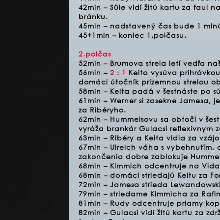
42min – Süle vidí žltú kartu za faul
bránku.
45min – nadstavený čas bude 1 min
45+1min – koniec 1.polčasu.
2.polčas
52min – Brumova strela letí vedľa na
56min –
2 : 1
Keita vysúva prihrávkou
domáci útočník prízemnou strelou obs
58min – Keita padá v šestnáste po s
61min – Werner si zasekne Jamesa, je
za Ribéryho.
62min – Hummelsovu sa obtočí v šest
vyráža brankár Gulacsi reflexívnym 
63min – Ribéry a Keita vidia za vzáj
67min – Ulreich váha s vybehnutím,
zakončenia dobre zablokuje Hummel
68min – Kimmich odcentruje na Vidal
68min – domáci striedajú Keitu za Fo
72min – Jamesa strieda Lewandowski
79min – striedame Kimmicha za Rafi
81min – Rudy odcentruje priamy kop
82min – Gulacsi vidí žltú kartu za zd