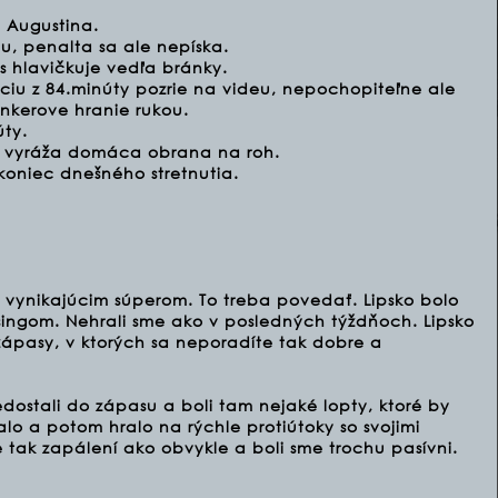
 Augustina.
ou, penalta sa ale nepíska.
 hlavičkuje vedľa bránky.
uáciu z 84.minúty pozrie na videu, nepochopiteľne ale
ankerove hranie rukou.
ty.
y vyráža domáca obrana na roh.
koniec dnešného stretnutia.
 s vynikajúcim súperom. To treba povedať. Lipsko bolo
esingom. Nehrali sme ako v posledných týždňoch. Lipsko
zápasy, v ktorých sa neporadíte tak dobre a
ostali do zápasu a boli tam nejaké lopty, ktoré by
lo a potom hralo na rýchle protiútoky so svojimi
 tak zapálení ako obvykle a boli sme trochu pasívni.