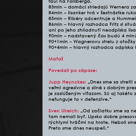
faul na Forsberga.
83min – domáci striedajú Wernera za
84min – Ilsanker hrá v šestnástke ruk
85min – Ribéry odcentruje a Hummels
86min – hlavný rozhodca Fritz si sit
ani po jeho zhliadnutí neodpíska Ils
90min – nadstavený čas budú 4 minú
90+1min – Wagnerovu strelu z otočk
90+4min – hlavný rozhodca odpíska 
Maťaš
Povedali po zápase:
Jupp Heynckes:
„Dnes sme sa stretli
veľmi agresívne a silné s dobrým pr
je zaslúženým víťazom. Sú aj takéto 
nefunguje to v defenzíve.“
Sven Ulreich:
„Od začiatku sme sa ned
tam nemali byť. Lipsko dobre presova
rýchlymi hráčmi na hrote. Neboli sme
Preto sme dnes neuspeli.“