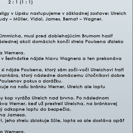
2 : 1 (1 : 1)
igy v Lipsku nastupujeme v základnej zostave: Ulreich
udy – Müller, Vidal, James, Bernat – Wagner.
Kimmicha, musí pred dobiehajúcim Brumom hasiť
áslednej akcii domácich končí strela Poulsena ďaleko
za Wernera.
i v šestnástke nájde hlavu Wagnera a ten prekonáva
i nájde Poulsena, ktorý sám zoči-voči Ulreichovi trafí
brankára, ktorý následne domácemu útočníkovi dobre
 Poulsenov pokus o dorážku.
uje na našu bránku Werner, Ulreich ale loptu
y kop vyráža Ulreich nad brvno. Po následnom
áva Werner, keď už prestrelí Ulreicha, na bránkovej
orý odkopne loptu do bezpečia.
l na Jamesa.
, jeho strelu zblokuje Süle, lopta sa ale dostáva opäť
na Wernera.