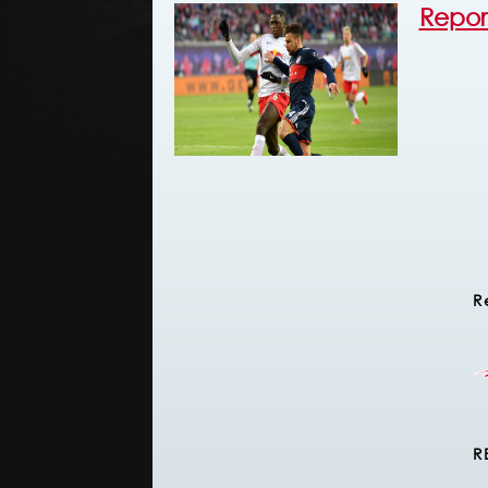
Repor
R
R