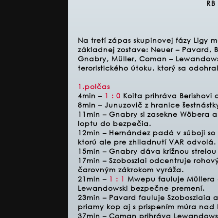
RB 
Na tretí zápas skupinovej fázy Ligy 
základnej zostave:
Neuer – Pavard, B
Gnabry, Müller, Coman – Lewandowsk
teroristického útoku, ktorý sa odohra
1.polčas
4min –
1 : 0
Koita prihráva Berishovi a
8min – Junuzovič z hranice šestnástk
11min – Gnabry si zasekne Wöbera a 
loptu do bezpečia.
12min – Hernández padá v súboji so
ktorú ale pre zhliadnutí VAR odvolá.
15min – Gnabry dáva krížnou strelou 
17min – Szoboszlai odcentruje roho
čarovným zákrokom vyráža.
21min –
1 : 1
Mwepu fauluje Müllera 
Lewandowski bezpečne premení.
23min – Pavard fauluje Szoboszlaia a
priamy kop aj s prispením múra nad 
37min – Coman prihráva Lewandowsk