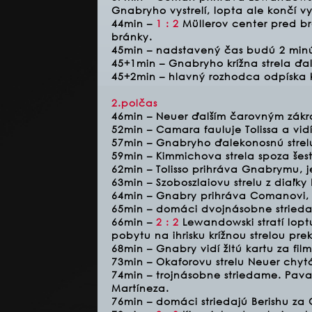
Gnabryho vystrelí, lopta ale končí 
44min –
1 : 2
Müllerov center pred brá
bránky.
45min – nadstavený čas budú 2 minú
45+1min – Gnabryho krížna strela ďa
45+2min – hlavný rozhodca odpíska 
2.polčas
46min – Neuer ďalším čarovným zákr
52min – Camara fauluje Tolissa a vidí 
57min – Gnabryho ďalekonosnú strel
59min – Kimmichova strela spoza šes
62min – Tolisso prihráva Gnabrymu, j
63min – Szoboszlaiovu strelu z diaľky
64min – Gnabry prihráva Comanovi, kt
65min – domáci dvojnásobne strieda
66min –
2 : 2
Lewandowski stratí lop
pobytu na ihrisku krížnou strelou pr
68min – Gnabry vidí žltú kartu za fi
73min – Okaforovu strelu Neuer chyt
74min – trojnásobne striedame. Pava
Martíneza.
76min – domáci striedajú Berishu z