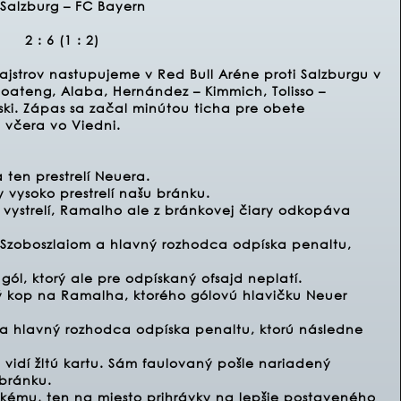
Salzburg – FC Bayern
2 : 6 (1 : 2)
majstrov nastupujeme v Red Bull Aréne proti Salzburgu v
oateng, Alaba, Hernández – Kimmich, Tolisso –
i. Zápas sa začal minútou ticha pre obete
l včera vo Viedni.
 ten prestrelí Neuera.
y vysoko prestrelí našu bránku.
vystrelí, Ramalho ale z bránkovej čiary odkopáva
 Szoboszlaiom a hlavný rozhodca odpíska penaltu,
gól, ktorý ale pre odpískaný ofsajd neplatí.
vý kop na Ramalha, ktorého gólovú hlavičku Neuer
a hlavný rozhodca odpíska penaltu, ktorú následne
 vidí žltú kartu. Sám faulovaný pošle nariadený
bránku.
ému, ten na miesto prihrávky na lepšie postaveného