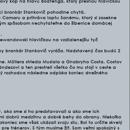
ový kop na hlavu Boatenga, ktorý presnou hlavičkou
ci brankár Stankovič pohodlne chytá.
 Camaru a prihráva loptu Sanému, ktorý si zasekne
ým spôsobom nechytateľne do šibenice domácej
.
ewandowski hlavičkou na vzdialenejšiu tyč
tky brankár Stankovič vyráža. Nadstavený čas budú 2
e. Müllera strieda Musiala a Gnabryho Costa. Costov
dezovi a ten prestrelí všetko čo mu stojí v ceste a
ný rozhodca následne odpíska koniec dnešného
, ako sme si ho predstavovali a ako sme ich
veľmi dobrú medzihru a dobré behy do obrany. Niekoľko
koniec sme však ukázali svoju silu. Bol to určite skvelý
 pre trénerov. S tým musíme žiť. Som veľmi spokojný s