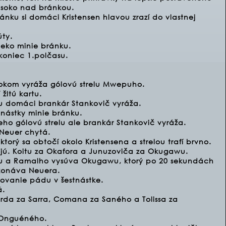
vysoko nad bránkou.
nku si domáci Kristensen hlavou zrazí do vlastnej
ty.
leko minie bránku.
koniec 1.polčasu.
okom vyráža gólovú strelu Mwepuho.
žltú kartu.
u domáci brankár Stankovič vyráža.
tnástky minie bránku.
eho gólovú strelu ale brankár Stankovič vyráža.
 Neuer chytá.
orý sa obtočí okolo Kristensena a strelou trafí brvno.
jú. Koitu za Okafora a Junuzoviča za Okugawu.
tu a Ramalho vysúva Okugawu, ktorý po 20 sekundách
ekonáva Neuera.
lmovanie pádu v šestnástke.
á.
rda za Sarra, Comana za Saného a Tolissa za
a Onguéného.