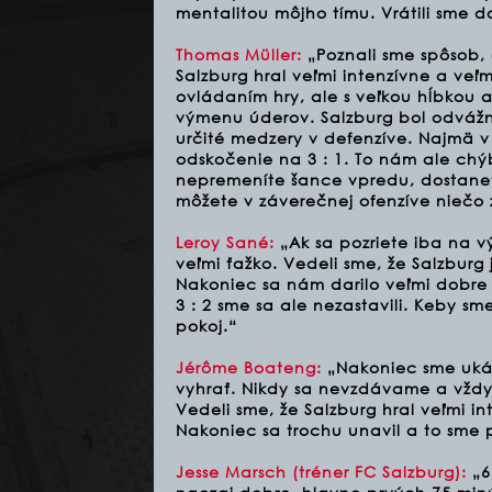
mentalitou môjho tímu. Vrátili sme d
Thomas Müller:
„Poznali sme spôsob, 
Salzburg hral veľmi intenzívne a veľm
ovládaním hry, ale s veľkou hĺbkou 
výmenu úderov. Salzburg bol odvážny
určité medzery v defenzíve. Najmä v p
odskočenie na 3 : 1. To nám ale chýba
nepremeníte šance vpredu, dostanete
môžete v záverečnej ofenzíve niečo z
Leroy Sané:
„Ak sa pozriete iba na vý
veľmi ťažko. Vedeli sme, že Salzburg
Nakoniec sa nám darilo veľmi dobre 
3 : 2 sme sa ale nezastavili. Keby sm
pokoj.“
Jérôme Boateng:
„Nakoniec sme ukáza
vyhrať. Nikdy sa nevzdávame a vždy c
Vedeli sme, že Salzburg hral veľmi in
Nakoniec sa trochu unavil a to sme p
Jesse Marsch (tréner FC Salzburg):
„6