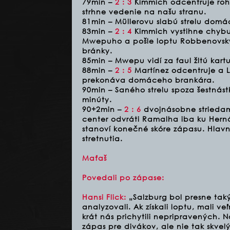
79min –
2 : 3
Kimmich odcentruje roh
strhne vedenie na našu stranu.
81min – Müllerovu slabú strelu domá
83min –
2 : 4
Kimmich vystihne chybu
Mwepuho a pošle loptu Robbenovsk
bránky.
85min – Mwepu vidí za faul žltú kartu
88min –
2 : 5
Martínez odcentruje a L
prekonáva domáceho brankára.
90min – Saného strelu spoza šestnás
minúty.
90+2min –
2 : 6
dvojnásobne striedam
center odvráti Ramalha iba ku Hernán
stanoví konečné skóre zápasu. Hlav
stretnutia.
Maťaš
Povedali po zápase:
Hansi Flick:
„Salzburg bol presne taký
analyzovali. Ak získali loptu, mali 
krát nás prichytili nepripravených. Na
zápas pre divákov, ale nie tak skvelý