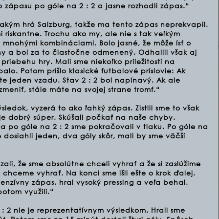
o zápasu po góle na 2 : 2 a jasne rozhodli zápas.“
akým hrá Salzburg, takže ma tento zápas neprekvapil.
i riskantne. Trochu ako my, ale nie s tak veľkým
a mnohými kombináciami. Bolo jasné, že môže ísť o
 a bol za to čiastočne odmenený. Odhalili však aj
riebehu hry. Mali sme niekoľko príležitostí na
lo. Potom prišlo klasické futbalové príslovie: Ak
 jeden vzadu. Stav 2 : 2 bol napínavý. Ak ale
meniť, stále máte na svojej strane tromf.“
sledok, vyzerá to ako ľahký zápas. Zistili sme to však
 je dobrý súper. Skúšali počkať na naše chyby.
a po góle na 2 : 2 sme pokračovali v tlaku. Po góle na
e dosiahli jeden, dva góly skôr, mali by sme väčší
li, že sme absolútne chceli vyhrať a že si zaslúžime
hceme vyhrať. Na konci sme išli ešte o krok ďalej.
tenzívny zápas, hral vysoký pressing a veľa behal.
otom využili.“
 : 2 nie je reprezentatívnym výsledkom. Hrali sme