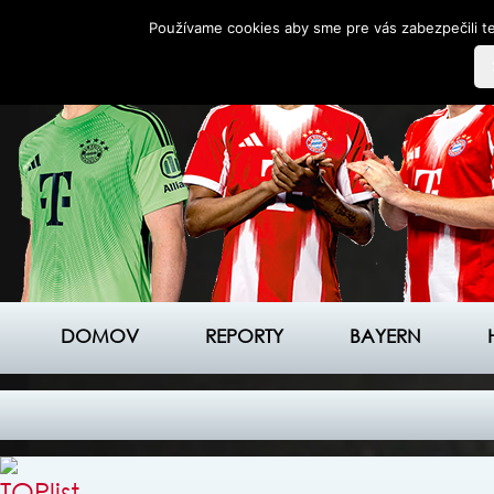
Používame cookies aby sme pre vás zabezpečili te
DOMOV
REPORTY
BAYERN