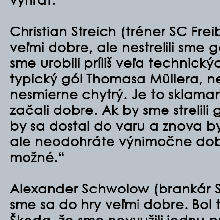
Christian Streich (tréner SC Frei
veľmi dobre, ale nestrelili sme g
sme urobili príliš veľa technický
typický gól Thomasa Müllera, ne
nesmierne chytrý. Je to sklama
začali dobre. Ak by sme strelili g
by sa dostal do varu a znova by
ale neodohráte výnimočne dobrú
možné.“
Alexander Schwolow (brankár SC
sme sa do hry veľmi dobre. Bol 
Škoda, že sme nevyužili jednu pr