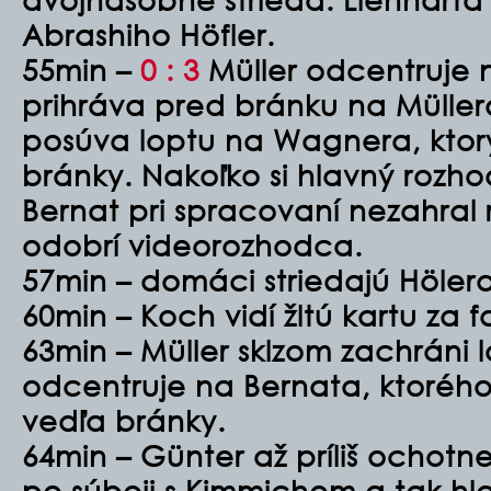
Abrashiho Höfler.
55min –
0 : 3
Müller odcentruje 
prihráva pred bránku na Müller
posúva loptu na Wagnera, ktorý
bránky. Nakoľko si hlavný rozhod
Bernat pri spracovaní nezahral 
odobrí videorozhodca.
57min – domáci striedajú Höler
60min – Koch vidí žltú kartu za
63min – Müller sklzom zachráni l
odcentruje na Bernata, ktorého
vedľa bránky.
64min – Günter až príliš ochotn
po súboji s Kimmichom a tak h