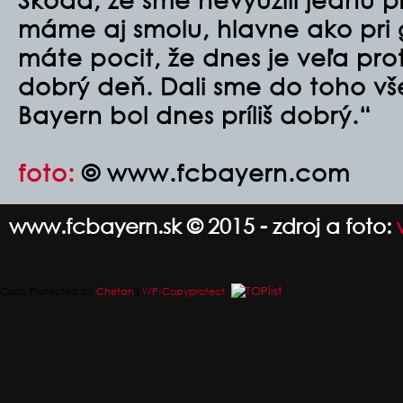
máme aj smolu, hlavne ako pri 
máte pocit, že dnes je veľa pr
dobrý deň. Dali sme do toho vš
Bayern bol dnes príliš dobrý.“
foto:
© www.fcbayern.com
www.fcbayern.sk © 2015 - zdroj a foto:
Copy Protected by
Chetan
's
WP-Copyprotect
.