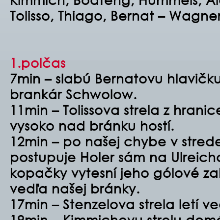
Tolisso, Thiago, Bernat – Wagner
1.polčas
7min – slabú Bernatovu hlavič
brankár Schwolow.
11min – Tolissova strela z hranice
vysoko nad bránku hostí.
12min – po našej chybe v strede 
postupuje Holer sám na Ulreich
kopačky vytesní jeho gólové z
vedľa našej bránky.
17min – Stenzelova strela letí v
19min – Kimmichovu strelu dom