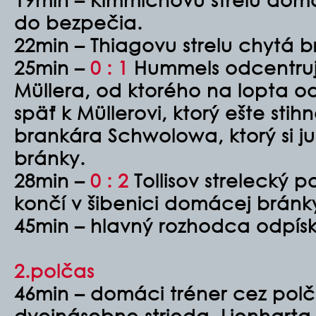
do bezpečia.
22min – Thiagovu strelu chytá 
25min –
0 : 1
Hummels odcentruj
Müllera, od ktorého na lopta od
späť k Müllerovi, ktorý ešte stih
brankára Schwolowa, ktorý si ju
bránky.
28min –
0 : 2
Tollisov strelecký p
končí v šibenici domácej bránk
45min – hlavný rozhodca odpísk
2.polčas
46min – domáci tréner cez pol
dvojnásobne strieda. Lienhart