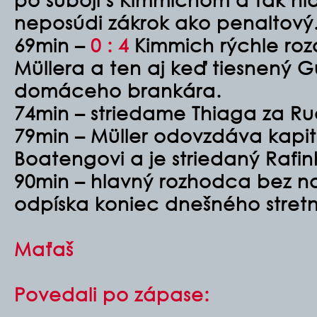
neposúdi zákrok ako penaltový
69min –
0 : 4
Kimmich rýchle roz
Müllera a ten aj keď tiesnený G
domáceho brankára.
74min – striedame Thiaga za R
79min – Müller odovzdáva kapi
Boatengovi a je striedaný Rafi
90min – hlavný rozhodca bez 
odpíska koniec dnešného stretn
Maťaš
Povedali po zápase: