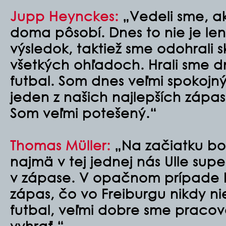
Jupp Heynckes:
„Vedeli sme, a
doma pôsobí. Dnes to nie je le
výsledok, taktiež sme odohrali 
všetkých ohľadoch. Hrali sme d
futbal. Som dnes veľmi spokojný
jeden z našich najlepších zápas
Som veľmi potešený.“
Thomas Müller:
„Na začiatku bol
najmä v tej jednej nás Ulle supe
v zápase. V opačnom prípade 
zápas, čo vo Freiburgu nikdy nie
futbal, veľmi dobre sme pracovali
vyhrať.“