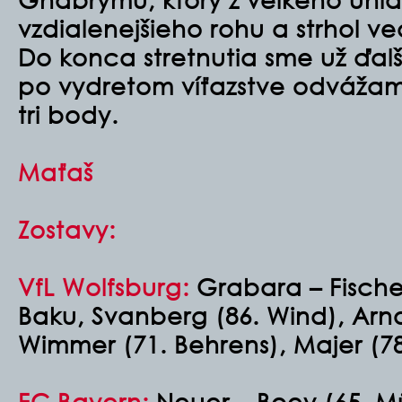
vzdialenejšieho rohu a strhol v
Do konca stretnutia sme už ďalší
po vydretom víťazstve odváža
tri body.
Maťaš
Zostavy:
VfL Wolfsburg:
Grabara – Fische
Baku, Svanberg (86. Wind), Arno
Wimmer (71. Behrens), Majer (7
FC Bayern:
Neuer – Boey (65. M