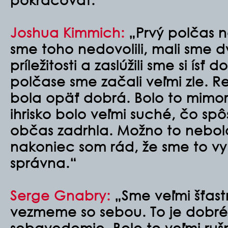
Joshua Kimmich:
„Prvý polčas n
sme toho nedovolili, mali sme d
príležitosti a zaslúžili sme si ís
polčase sme začali veľmi zle. R
bola opäť dobrá. Bolo to mimo
ihrisko bolo veľmi suché, čo sp
občas zadrhla. Možno to nebol
nakoniec som rád, že sme to vyh
správna.“
Serge Gnabry:
„Sme veľmi šťastn
vezmeme so sebou. To je dobré
sebavedomie. Bolo to veľmi ru