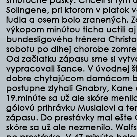
Solingene, pri ktorom v piatok v
ľudia a osem bolo zranených. Z
výkopom minútou ticha uctili a
bundesligového trénera Christ
sobotu po dlhej chorobe zomrel
Od začiatku zápasu sme si vytvor
vypracovali šance. V úvodnej š
dobre chytajúcom domácom br
postupne zlyhali Gnabry, Kane 
19.minúte sa už ale skóre menilo
gólovú prihrávku Musialovi a ten
zápasu. Do prestávky mal ešte
skóre sa už ale nezmenilo. Wolf
po prestávke. V 47.minúte bola