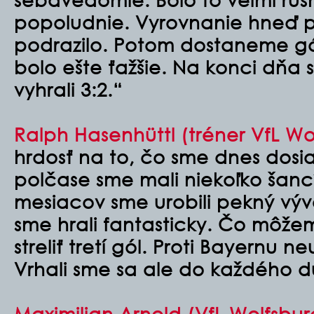
popoludnie. Vyrovnanie hneď 
podrazilo. Potom dostaneme gól
bolo ešte ťažšie. Na konci dňa 
vyhrali 3:2.“
Ralph Hasenhüttl (tréner VfL Wo
hrdosť na to, čo sme dnes dosi
polčase sme mali niekoľko šanc
mesiacov sme urobili pekný vý
sme hrali fantasticky. Čo môžeme
streliť tretí gól. Proti Bayernu n
Vrhali sme sa ale do každého d
Maximilian Arnold (VfL Wolfsbur