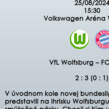
25/08/202
15:30
Volkswagen Aréna 
VfL Wolfsburg – F
2 : 3 (0 : 1
)
V úvodnom kole novej bundesli
predstavili na ihrisku Wolfsburg
smútočné pásky. Chceli si tým u