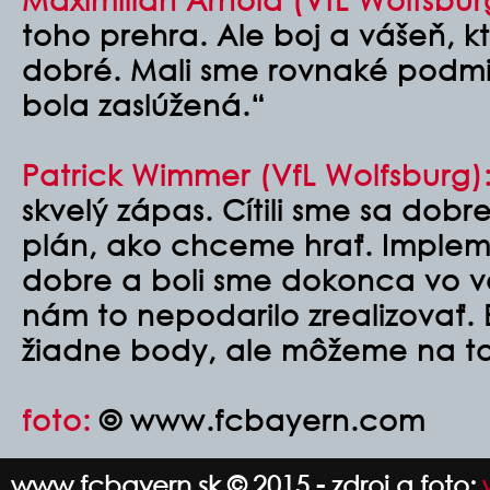
toho prehra. Ale boj a vášeň, kt
dobré. Mali sme rovnaké podmi
bola zaslúžená.“
Patrick Wimmer (VfL Wolfsburg)
skvelý zápas. Cítili sme sa dobr
plán, ako chceme hrať. Implem
dobre a boli sme dokonca vo ve
nám to nepodarilo zrealizovať. 
žiadne body, ale môžeme na to
foto:
© www.fcbayern.com
www.fcbayern.sk © 2015 - zdroj a foto: