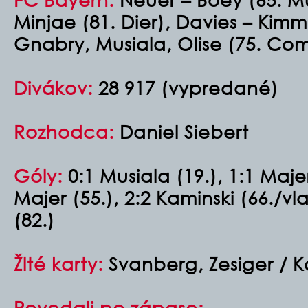
Minjae (81. Dier), Davies – Kimm
Gnabry, Musiala, Olise (75. Co
Divákov:
28 917 (vypredané)
Rozhodca:
Daniel Siebert
Góly:
0:1 Musiala (19.), 1:1 Maje
Majer (55.), 2:2 Kaminski (66./vl
(82.)
Žlté karty:
Svanberg, Zesiger / K
Povedali po zápase: