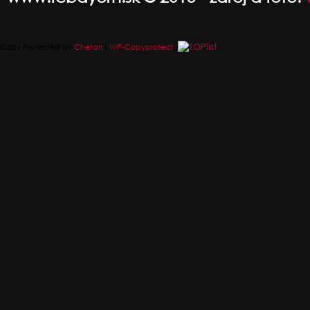
Copy Protected by
Chetan
's
WP-Copyprotect
.