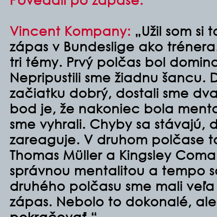
Vincent Kompany:
„Užil som si t
zápas v Bundeslige ako trénera.
tri témy. Prvý polčas bol domina
Nepripustili sme žiadnu šancu. 
začiatku dobrý, dostali sme dva 
bod je, že nakoniec bola menta
sme vyhrali. Chyby sa stávajú, d
zareaguje. V druhom polčase to 
Thomas Müller a Kingsley Coman
správnou mentalitou a tempo sa
druhého polčasu sme mali veľa
zápas. Nebolo to dokonalé, a
pokračovať.“