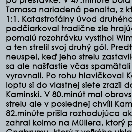
Tomasa nariadená penalta, z kt
1:1. Katastrofálny úvod druhéh
podčiarkoval tradične zle hrajú
pomalú rozohrávku vystihol Wim
a ten strelil svoj druhý gól. Pr
neuspel, keď jeho strelu zastavi
sa ale našťastie včas spamätali
vyrovnali. Po rohu hlavičkoval
loptu si do vlastnej siete zrazi
Kaminski. V 80.minút mal obrov
strelu ale v poslednej chvíli Kam
82.minúte prišla rozhodujúca a
zahral kolmo na Müllera, ktorý p
Gnabrymu, ktorý z veľkého uhla