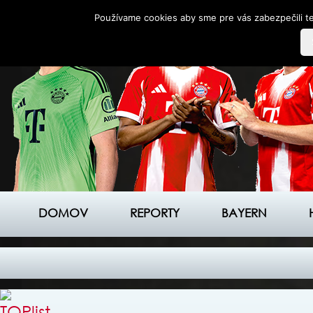
Používame cookies aby sme pre vás zabezpečili te
DOMOV
REPORTY
BAYERN