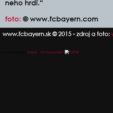
neho hrdí.“
foto:
© www.fcbayern.com
www.fcbayern.sk © 2015 - zdroj a foto:
Copy Protected by
Chetan
's
WP-Copyprotect
.