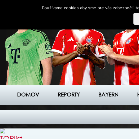
Používame cookies aby sme pre vás zabezpečili te
DOMOV
REPORTY
BAYERN