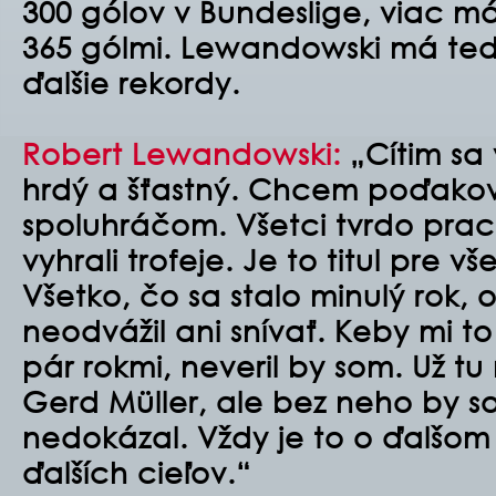
300 gólov v Bundeslige, viac má
365 gólmi. Lewandowski má te
ďalšie rekordy.
Robert Lewandowski:
„Cítim sa 
hrdý a šťastný. Chcem poďakov
spoluhráčom. Všetci tvrdo pra
vyhrali trofeje. Je to titul pre 
Všetko, čo sa stalo minulý rok,
neodvážil ani snívať. Keby mi t
pár rokmi, neveril by som. Už tu
Gerd Müller, ale bez neho by s
nedokázal. Vždy je to o ďalšom 
ďalších cieľov.“