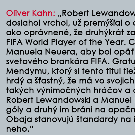
Oliver Kahn:
„Robert Lewandows
dosiahol vrchol, už premýšľal o
ako oprávnené, že druhýkrát za s
FIFA World Player of the Year. C
Manuela Neuera, aby bol opä
svetového brankára FIFA. Grat
Mendymu, ktorý si tento titul tie
hrdý a šťastný, že má vo svoji
takých výnimočných hráčov a os
Robert Lewandowski a Manuel N
góly a druhý im bráni na opačne
Obaja stanovujú štandardy na i
neho.“