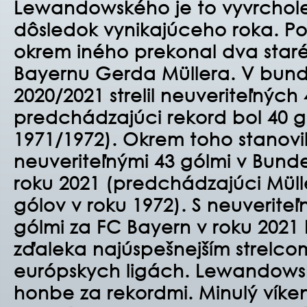
Lewandowského je to vyvrchole
dôsledok vynikajúceho roka. Po
okrem iného prekonal dva star
Bayernu Gerda Müllera. V bund
2020/2021 strelil neuveriteľných
predchádzajúci rekord bol 40 g
1971/1972). Okrem toho stanovil
neuveriteľnými 43 gólmi v Bund
roku 2021 (predchádzajúci Müll
gólov v roku 1972). S neuverite
gólmi za FC Bayern v roku 2021
zďaleka najúspešnejším strelcom
európskych ligách. Lewandowsk
honbe za rekordmi. Minulý víke