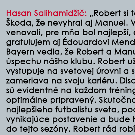
Hasan Salihamidžič:
„Robert si te
Škoda, že nevyhral aj Manuel. 
venovali, pre mňa bol najlepší,
gratulujem aj Édouardovi Mend
Bayern vedia, že Robert a Manue
úspechu nášho klubu. Robert už
vystupuje na svetovej úrovni a s
zameriava na svoju kariéru. Disc
sú evidentné na každom tréning
optimálne pripravený. Skutočnosť
najlepšieho futbalistu sveta, po
vynikajúce postavenie a bude 
do tejto sezóny. Robert rád rob