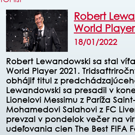
Robert Lewa
World Player
18/01/2022
Robert Lewandowski sa stal víť
World Player 2021. Tridsaťtriroč
obhájiť titul z predchádzajúceh
Lewandowski sa presadil v kon
Lionelovi Messimu z Paríža Sain
Mohamedovi Salahovi z FC Live
prevzal v pondelok večer na v
udeľovania cien The Best FIFA F