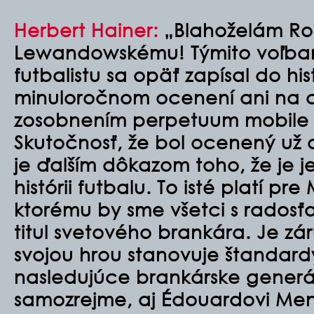
Herbert Hainer:
„Blahoželám Ro
Lewandowskému! Týmito voľba
futbalistu sa opäť zapísal do his
minuloročnom ocenení ani na ch
zosobnením perpetuum mobile st
Skutočnosť, že bol ocenený už 
je ďalším dôkazom toho, že je 
histórii futbalu. To isté platí p
ktorému by sme všetci s radosťou
titul svetového brankára. Je z
svojou hrou stanovuje štandard
nasledujúce brankárske generá
samozrejme, aj Édouardovi Me