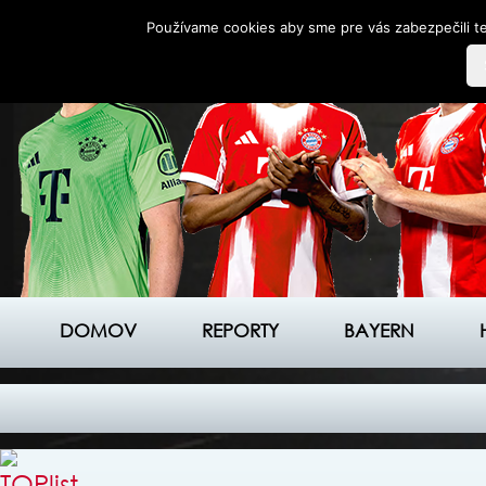
Používame cookies aby sme pre vás zabezpečili te
DOMOV
REPORTY
BAYERN