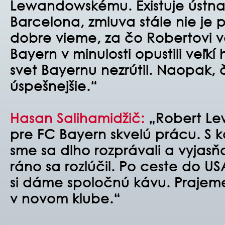
Lewandowskému. Existuje ústn
Barcelona, ​​zmluva stále nie je
dobre vieme, za čo Robertovi 
Bayern v minulosti opustili veľkí
svet Bayernu nezrútil. Naopak, 
úspešnejšie.“
Hasan Salihamidžič:
„Robert Le
pre FC Bayern skvelú prácu. S 
sme sa dlho rozprávali a vyjasňo
ráno sa rozlúčil. Po ceste do U
si dáme spoločnú kávu. Praje
v novom klube.“