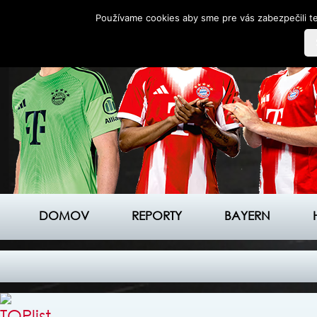
Používame cookies aby sme pre vás zabezpečili te
DOMOV
REPORTY
BAYERN