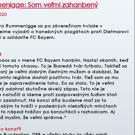
nigge: Som veľmi zahanbený
020
inz Rummenigge sa po záverečnom hvizde v
eime vyjadril o hanebných plagátoch proti Dietmarovi
 a solidarite FC Bayern.
?
haos sa v mene FC Bayern hanbím. Nastal okamih, keď
 tomuto chaosu. To je škaredá tvár futbalu. Taktiež sa
orý je veľmi dobrým čestným mužom a dokázal, že
tomto regióne dostali pozitívnu tvár. Tiež som sa mu
e je ospravedlnenie toho, čo sa stalo. To je veľmi
ý odohral skutočne skvelý zápas. Toto nie je
me natočili a ideme proti zodpovedným ľuďom ktorí
rn zasiahnuť. Na konci dňa budeme mať za to
, akým to hráči v posledných niekoľkých minútach
l to nápad hráčov po konzultácii s rozhodcom. Aj
iež myslím, že veľmi správne.“
to konať?
e Bundesliga, DFB a všetky kluby to vždy robili