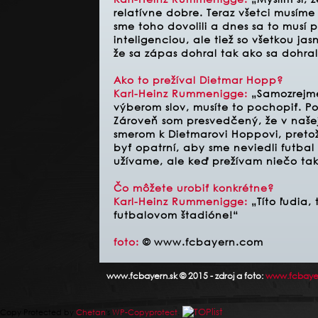
relatívne dobre. Teraz všetci musíme st
sme toho dovolili a dnes sa to musí 
inteligenciou, ale tiež so všetkou jas
že sa zápas dohral tak ako sa dohral
Ako to prežíval Dietmar Hopp?
Karl-Heinz Rummenigge
:
„Samozrejme
výberom slov, musíte to pochopiť. P
Zároveň som presvedčený, že v našej
smerom k Dietmarovi Hoppovi, pretože
byť opatrní, aby sme neviedli futbal 
užívame, ale keď prežívam niečo tak
Čo môžete urobiť konkrétne?
Karl-Heinz Rummenigge
:
„Títo ľudia,
futbalovom štadióne!“
foto:
© www.fcbayern.com
www.fcbayern.sk © 2015 - zdroj a foto:
www.fcbaye
Copy Protected by
Chetan
's
WP-Copyprotect
.