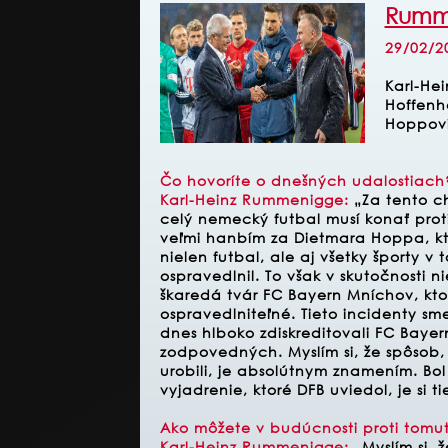
Rumme
29/02/2
Karl-He
Hoffenh
Hoppovi
Čo hovoríte o dnešných udalostiach
Karl-Heinz Rummenigge
:
„Za tento c
celý nemecký futbal musí konať proti
veľmi hanbím za Dietmara Hoppa, kt
nielen futbal, ale aj všetky športy v 
ospravedlnil. To však v skutočnosti ni
škaredá tvár FC Bayern Mníchov, ktor
ospravedlniteľné. Tieto incidenty s
dnes hlboko zdiskreditovali FC Baye
zodpovedných. Myslím si, že spôsob
urobili, je absolútnym znamením. Bo
vyjadrenie, ktoré DFB uviedol, je si t
Ako môžete v budúcnosti proti tomu
Karl-Heinz Rummenigge
:
„Myslím si, ž