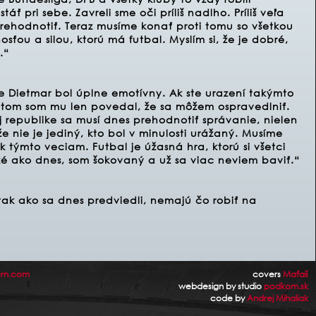
áť pri sebe. Zavreli sme oči príliš nadlho. Príliš veľa
prehodnotiť. Teraz musíme konať proti tomu so všetkou
nosťou a silou, ktorú má futbal. Myslím si, že je dobré,
.“
 Dietmar bol úplne emotívny. Ak ste urazení takýmto
otom som mu len povedal, že sa môžem ospravedlniť.
 republike sa musí dnes prehodnotiť správanie, nielen
 nie je jediný, kto bol v minulosti urážaný. Musíme
k týmto veciam. Futbal je úžasná hra, ktorú si všetci
é ako dnes, som šokovaný a už sa viac neviem baviť.“
 tak ako sa dnes predviedli, nemajú čo robiť na
rn.com
covers
Maťaš
webdesign by studio
podkom.sk
code by
Andrej Mihaliak