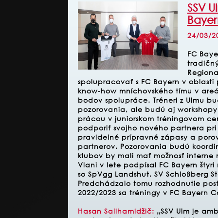
SSV U
Bayer
24/03/2
FC Bayer
tradičn
Regiona
spolupracovať s FC Bayern v oblasti 
know-how mníchovského tímu v areáli
bodov spolupráce. Tréneri z Ulmu bu
pozorovania, ale budú aj workshop
prácou v juniorskom tréningovom cen
podporiť svojho nového partnera pri
pravidelné prípravné zápasy a poro
partnerov. Pozorovania budú koordin
klubov by mali mať možnosť interne 
Vlani v lete podpísal FC Bayern štyri
so SpVgg Landshut, SV Schloßberg St
Predchádzalo tomu rozhodnutie postu
2022/2023 sa tréningy v FC Bayern 
Hasan Salihamidžič:
„SSV Ulm je ambic