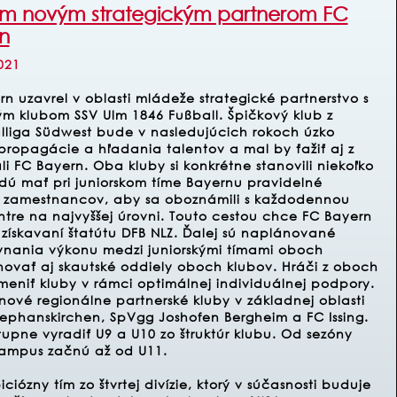
lm novým strategickým partnerom FC
n
021
n uzavrel v oblasti mládeže strategické partnerstvo s
ým klubom SSV Ulm 1846 Fußball. Špičkový klub z
lliga Südwest bude v nasledujúcich rokoch úzko
propagácie a hľadania talentov a mal by ťažiť aj z
 FC Bayern. Oba kluby si konkrétne stanovili niekoľko
dú mať pri juniorskom tíme Bayernu pravidelné
y zamestnancov, aby sa oboznámili s každodennou
tre na najvyššej úrovni. Touto cestou chce FC Bayern
 získavaní štatútu DFB NLZ. Ďalej sú naplánované
vnania výkonu medzi juniorskými tímami oboch
ovať aj skautské oddiely oboch klubov. Hráči z oboch
meniť kluby v rámci optimálnej individuálnej podpory.
 nové regionálne partnerské kluby v základnej oblasti
ephanskirchen, SpVgg Joshofen Bergheim a FC Issing.
pne vyradiť U9 a U10 zo štruktúr klubu. Od sezóny
Campus začnú až od U11.
iózny tím zo štvrtej divízie, ktorý v súčasnosti buduje