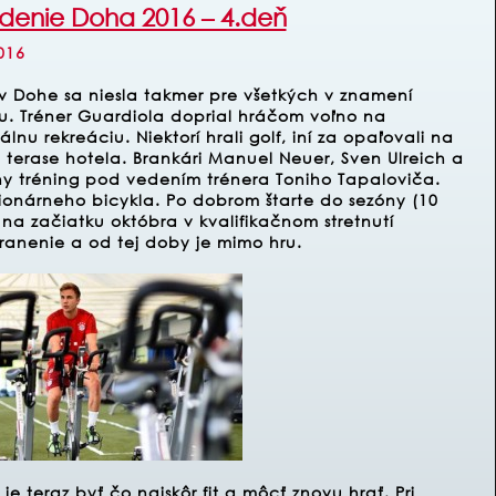
edenie Doha 2016 – 4.deň
016
v Dohe sa niesla takmer pre všetkých v znamení
. Tréner Guardiola doprial hráčom voľno na
álnu rekreáciu. Niektorí hrali golf, iní za opaľovali na
 terase hotela. Brankári Manuel Neuer, Sven Ulreich a
lny tréning pod vedením trénera Toniho Tapaloviča.
ionárneho bicykla. Po dobrom štarte do sezóny (10
l na začiatku októbra v kvalifikačnom stretnutí
ranenie a od tej doby je mimo hru.
 teraz byť čo najskôr fit a môcť znovu hrať. Pri