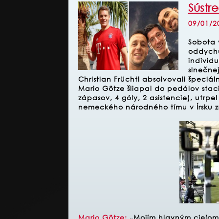
Sústr
09/01/2
Sobota 
oddychu
individu
slnečnej
Christian Früchtl absolvovali špeciá
Mario Götze šliapal do pedálov stac
zápasov, 4 góly, 2 asistencie), utrpe
nemeckého národného tímu v Írsku z
Mario Götze:
„Mojím hlavným cieľom je