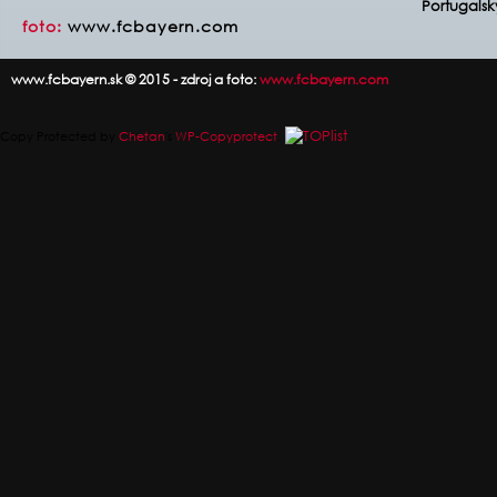
Portugalsk
foto:
www.fcbayern.com
www.fcbayern.sk © 2015 - zdroj a foto:
www.fcbayern.com
Copy Protected by
Chetan
's
WP-Copyprotect
.