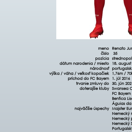
meno
Renato Jun
číslo
35
pozícia
strednopol
dátum narodenia / miesto
18. august
národnosť
portugals
výška / váha / veľkosť kopačiek
1,76m / 70
príchod do FC Bayern
1. júl 2016
trvanie zmluvy do
30. jún 202
doterajšie kluby
Swansea Ci
FC Bayern 
Benfica Li
Águias da 
najväčšie úspechy
Majster Eu
Nemecký m
Nemecký p
Nemecký S
Portugalsk