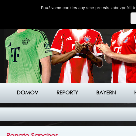
Používame cookies aby sme pre vás zabezpečili te
DOMOV
REPORTY
BAYERN
Renato Sanches