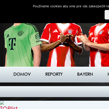
Používame cookies aby sme pre vás zabezpečili te
DOMOV
REPORTY
BAYERN