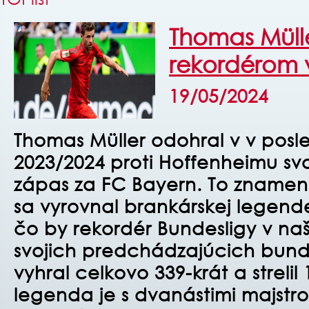
Thomas Müll
rekordérom 
19/05/2024
Thomas Müller odohral v v pos
2023/2024 proti Hoffenheimu svo
zápas za FC Bayern. To znamená
sa vyrovnal brankárskej legend
čo by rekordér Bundesligy v na
svojich predchádzajúcich bun
vyhral celkovo 339-krát a strelil
legenda je s dvanástimi majstrov