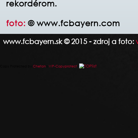
rekordérom.
foto:
© www.fcbayern.com
www.fcbayern.sk © 2015 - zdroj a foto:
Copy Protected by
Chetan
's
WP-Copyprotect
.