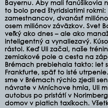
Bayernu. Aby mali fanúšikovia 
to bolo pred štyridsiatimi rokmi
zamestnancov, dvanásť miliónov
osem miliónov záväzkov. Svet B
veľký ako dnes – ale ako manažér
inteligentný a vynaliezavý. Kús
rástol. Keď Uli začal, naše tréni
zemiakové pole a cesta na záp
Brémach prebiehala takto: let s
Frankfurte, späť to isté utrpenie
sme v Brémach rýchlo zjedli sen
návrate v Mníchove hmla, Uli m
autobus po pristátí v Norimbergu
domov v piatich taxíkoch. Všet