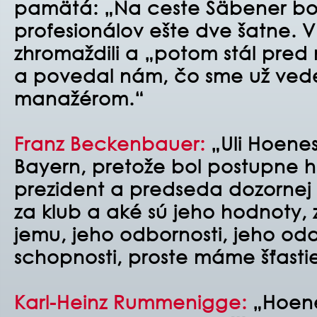
pamätá: „Na ceste Säbener bol
profesionálov ešte dve šatne. V
zhromaždili a „potom stál pred 
a povedal nám, čo sme už vedeli
manažérom.“
Franz Beckenbauer:
„Uli Hoeness
Bayern, pretože bol postupne 
prezident a predseda dozornej 
za klub a aké sú jeho hodnoty, 
jemu, jeho odbornosti, jeho odd
schopnosti, proste máme šťasti
Karl-Heinz Rummenigge:
„Hoene