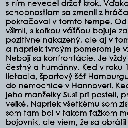
s ním nevedel držať krok. Vďaka
schopnostiam sa zmenil z hráč
pokračoval v tomto tempe. Od p
všimli, s koľkou vášňou bojuje za 
pozitívne nakazený, ale aj v t
a napriek tvrdým pomerom je vž
Nebojí sa konfrontácie. Je vždy
čestný a humánny. Keď v roku 1
lietadla, športový šéf Hamburgu
do nemocnice v Hannoveri. Ke
jeho manželky Susi pri posteli,
veľké. Napriek všetkému som zisti
som tam bol v takom ťažkom mo
bojovník, ale viem, že sa obrát