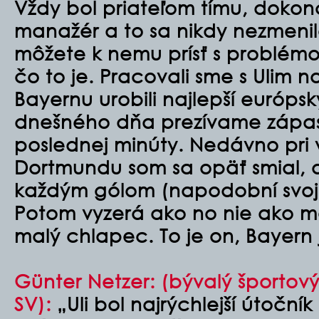
Vždy bol priateľom tímu, doko
manažér a to sa nikdy nezmenilo
môžete k nemu prísť s problémo
čo to je. Pracovali sme s Ulim 
Bayernu urobili najlepší európsk
dnešného dňa prezívame zápas
poslednej minúty. Nedávno pri ví
Dortmundu som sa opäť smial, a
každým gólom (napodobní svoj
Potom vyzerá ako no nie ako ma
malý chlapec. To je on, Bayern j
Günter Netzer: (bývalý športov
SV):
„Uli bol najrýchlejší útoční