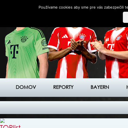
Používame cookies aby sme pre vás zabezpečili te
DOMOV
REPORTY
BAYERN