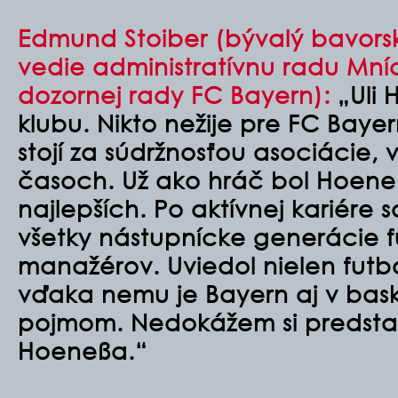
Edmund Stoiber (bývalý bavorsk
vedie administratívnu radu Mn
dozornej rady FC Bayern):
„Uli 
klubu. Nikto nežije pre FC Bayer
stojí za súdržnosťou asociácie, 
časoch. Už ako hráč bol Hoene
najlepších. Po aktívnej kariére 
všetky nástupnícke generácie 
manažérov. Uviedol nielen futb
vďaka nemu je Bayern aj v bas
pojmom. Nedokážem si predstav
Hoeneßa.“