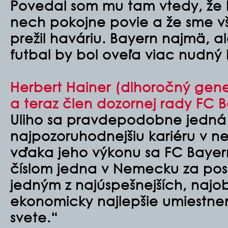
Povedal som mu tam vtedy, že 
nech pokojne povie a že sme vše
prežil haváriu. Bayern najmä, a
futbal by bol oveľa viac nudný
Herbert Hainer (dlhoročný gener
a teraz člen dozornej rady FC B
Uliho sa pravdepodobne jedná
najpozoruhodnejšiu kariéru v n
vďaka jeho výkonu sa FC Bayer
číslom jedna v Nemecku za pos
jedným z najúspešnejších, najo
ekonomicky najlepšie umiestne
svete.“