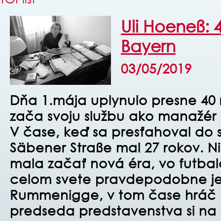
Uli Hoeneß: 
Bayern
03/05/2019
Dňa 1.mája uplynulo presne 40 
zača svoju službu ako manažér
V čase, keď sa presťahoval do s
Säbener Straße mal 27 rokov. Ni
mala začať nová éra, vo futba
celom svete pravdepodobne j
Rummenigge, v tom čase hráč 
predseda predstavenstva si na