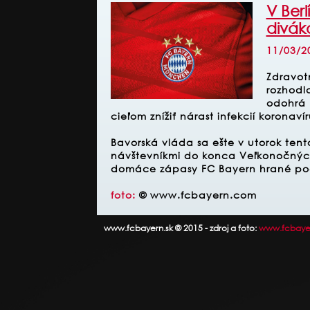
V Ber
divák
11/03/2
Zdravot
rozhodl
odohrá b
cieľom znížiť nárast infekcií korona
Bavorská vláda sa ešte v utorok tent
návštevníkmi do konca Veľkonočných 
domáce zápasy FC Bayern hrané poča
foto:
© www.fcbayern.com
www.fcbayern.sk © 2015 - zdroj a foto:
www.fcbaye