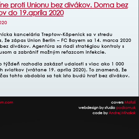
líne proti Unionu bez divákov. Doma bez
ov do 19.apríla 2020
020
nícka kancelária Treptow-Köpenick sa v stredu
a, že zápas Union Berlín – FC Bayern sa 14. marca 2020
ez divákov. Agentúra sa riadi stratégiou kontroly s
vírusom a zabrániť možným reťazcom infekcie.
o týždeň rozhodla zakázať udalosti s viac ako 1 000
sviatkov (vrátane 19. apríla 2020). To znamená, že
s tohto obdobia sa tak isto budú hrať bez divákov.
rn.com
covers
Maťaš
webdesign by studio
podkom.sk
code by
Andrej Mihaliak