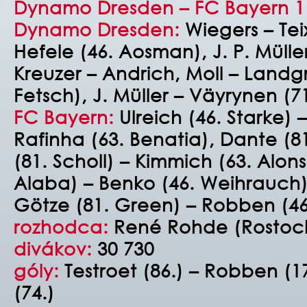
Dynamo Dresden – FC Bayern 1 : 
Dynamo Dresden:
Wiegers – Tei
Hefele (46. Aosman), J. P. Müll
Kreuzer – Andrich, Moll – Landgr
Fetsch), J. Müller – Väyrynen (71
FC Bayern:
Ulreich (46. Starke) 
Rafinha (63. Benatia), Dante (81
(81. Scholl) – Kimmich (63. Alons
Alaba) – Benko (46. Weihrauch),
Götze (81. Green) – Robben (46
rozhodca:
René Rohde (Rostoc
divákov:
30 730
góly:
Testroet (86.)
–
Robben (17.
(74.)