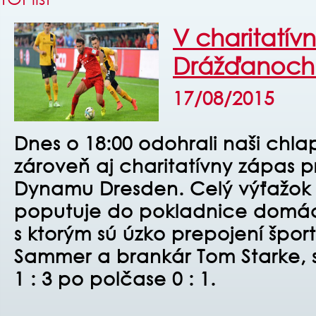
V charitatí
Drážďanoch 
17/08/2015
Dnes o 18:00 odohrali naši chla
zároveň aj charitatívny zápas p
Dynamu Dresden. Celý výťažok
poputuje do pokladnice domác
s ktorým sú úzko prepojení šport
Sammer a brankár Tom Starke, s
1 : 3 po polčase 0 : 1.