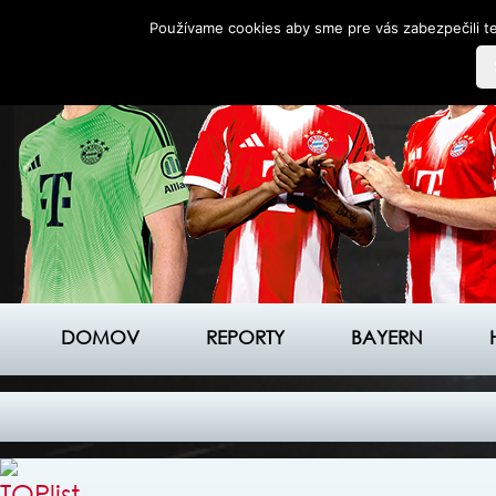
Používame cookies aby sme pre vás zabezpečili te
DOMOV
REPORTY
BAYERN