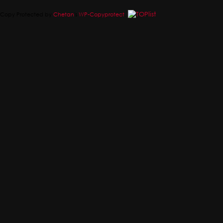
Copy Protected by
Chetan
's
WP-Copyprotect
.