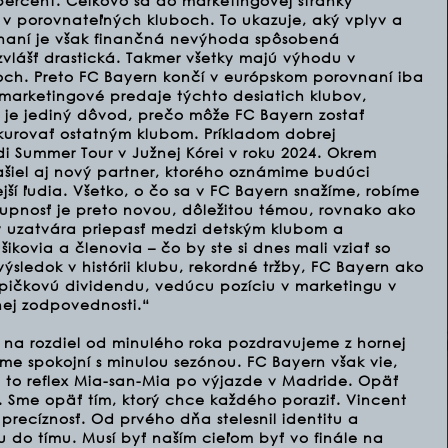
percent. Celkovo sa do marketingovej stránky
v porovnateľných kluboch. To ukazuje, aký vplyv a
vnaní je však finančná nevýhoda spôsobená
vlášť drastická. Takmer všetky majú výhodu v
h. Preto FC Bayern končí v európskom porovnaní iba
marketingové predaje týchto desiatich klubov,
o je jediný dôvod, prečo môže FC Bayern zostať
urovať ostatným klubom. Príkladom dobrej
i Summer Tour v Južnej Kórei v roku 2024. Okrem
šiel aj nový partner, ktorého oznámime budúci
ejší ľudia. Všetko, o čo sa v FC Bayern snažíme, robíme
tupnosť je preto novou, dôležitou témou, rovnako ako
ý uzatvára priepasť medzi detským klubom a
šikovia a členovia – čo by ste si dnes mali vziať so
sledok v histórii klubu, rekordné tržby, FC Bayern ako
špičkovú dividendu, vedúcu pozíciu v marketingu v
nej zodpovednosti.“
 na rozdiel od minulého roka pozdravujeme z hornej
me spokojní s minulou sezónou. FC Bayern však vie,
om to reflex Mia-san-Mia po výjazde v Madride. Opäť
jší. Sme opäť tím, ktorý chce každého poraziť. Vincent
precíznosť. Od prvého dňa stelesnil identitu a
iu do tímu. Musí byť naším cieľom byť vo finále na