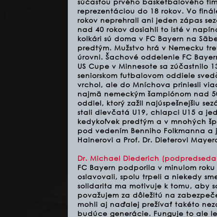
súčasťou prvého basketbalového tím
reprezentáciou do 18 rokov. Vo finál
rokov neprehrali ani jeden zápas sez
nad 40 rokov dosiahli to isté v napí
kolkári sú doma v FC Bayern na Säbe
predtým. Mužstvo hrá v Nemecku treti
úrovni. Šachové oddelenie FC Bayer
US Cupe v Minnesote sa zúčastnilo 1
seniorskom futbalovom oddiele svedčí
vrchol, ale do Mníchova priniesli v
najmä nemeckým šampiónom nad 50 
oddiel, ktorý zažil najúspešnejšiu se
stali dievčatá U19, chlapci U15 a je
kedykoľvek predtým a v mnohých šp
pod vedením Benniho Folkmanna a j
Hainerovi a Prof. Dr. Dieterovi Mayero
Dr. Michael Diederich (podpredsed
FC Bayern podporila v minulom rok
oslavovali, spolu trpeli a niekedy sm
solidarita ma motivuje k tomu, aby s
považujem za dôležitú na zabezpeče
mohli aj naďalej prežívať takéto ne
budúce generácie. Funguje to ale l