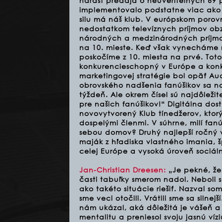
nárast predaja o neuveriteľných 69 
implementovalo podstatne viac ako 
silu má náš klub. V európskom poro
nedostatkom televíznych príjmov obz
národných a medzinárodných príjmoc
na 10. mieste. Keď však vynecháme 
poskočíme z 10. miesta na prvé. Tot
konkurencieschopný v Európe a konk
marketingovej stratégie bol opäť Aud
obrovského nadšenia fanúšikov sa na
týždeň. Ale okrem čísel sú najdôležit
pre našich fanúšikov!“ Digitálna dos
novovytvorený Klub tínedžerov, ktor
dospelými členmi. V súhrne, milí fanú
sebou domov? Druhý najlepší ročný vý
maják z hľadiska vlastného imania, 
celej Európe a vysoká úroveň sociál
Jan-Christian Dreesen:
„Je pekné, že
časti tabuľky smerom nadol. Neboli s
ako takéto situácie riešiť. Nazval s
sme veci otočili. Vrátili sme sa silne
nám ukázal, aká dôležitá je vášeň a 
mentalitu a preniesol svoju jasnú víz