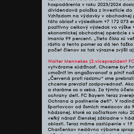
hospodárenia v roku 2023/2024 dosiah
dividendová položka z investície do
Vzhľadom na výdavky v obchodnej pr
táto oblasť s výsledkom +7 172 073 
pozitívny celkový výsledok vo výške 
ekonomickej obchodnej operácie s v
imania 99 percent. „Tieto čísla sú 
rástlo a tento pomer sa dá len ťažko
počet členov sa tak výrazne zvýšil 
Walter Mennekes (2.viceprezident FC
vytvárame súdržnosť. Chceme byť hm
umožniť im angažovanosť a plniť naše
„Červená proti rasizmu“ sme prebrali
chceme prevziať zodpovednosť. Ako 
a staráme sa o seba. Za týmto účelom
ochrany detí. FC Bayern teraz zverej
Ochrana a posilnenie detí“. V rodin
športovcov od ôsmich mesiacov do 94
hádzanej, ktoré sa začiatkom roku 2
veľký nárast členskej základne v há
oblasti. Teraz máme zastúpenie v 1
Charčenkov nedávno výborne spropag