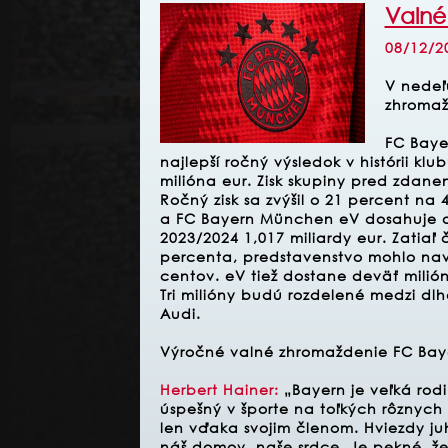
Valné
08/12/2
V nedeľ
zhromaž
FC Baye
najlepší ročný výsledok v histórii kl
milióna eur. Zisk skupiny pred zdanen
Ročný zisk sa zvýšil o 21 percent na
a FC Bayern München eV dosahuje 
2023/2024 1,017 miliardy eur. Zatiaľ
percenta, predstavenstvo mohlo navr
centov. eV tiež dostane deväť milión
Tri milióny budú rozdelené medzi dl
Audi.
Výročné valné zhromaždenie FC Bayer
Herbert Hainer:
„Bayern je veľká rodi
úspešný v športe na toľkých rôznych
len vďaka svojim členom. Hviezdy juh
náš domov, naše srdce. Je pekné, že 