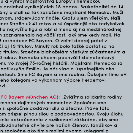
u a vyhral majstrovstvá Európy s nemeckou
e dosiahol vynikajúcich 18 bodov. Basketbalisti do 14
óny a stali sa tak zaslúžene majstrami Nemecka. Muži
navom, srdcervúcom finále. Gratulujem všetkým. Naši
ner StraBe už 41 rokov a sú úspešnejší ako kedykoľvek
u najvyššiu ligu a robí si meno aj na medzinárodnej
n zaznamenalo najväčší rast, aký sme kedy mali. Na
3 rozhodcov FC Bayern. O veľmi dobrej práci v
 aj 13 titulov. Minulý rok bolo ťažké dostať sa na
iac titulov. Srdečne blahoželám všetkým zúčastneným a
rokov. Rovnako chcem pochváliť stolnotenisový
zónu vo svojej 75-ročnej histórii. Majstrami Nemecka sa
dnotlivkyňa Emília. Je nás viac a úspešnejších ako
ortoch. Sme FC Bayern a sme rodina. Ďakujem tímu eV
eho kolegom vo výkonnom výbore Herbertovi
vi.
a FC Bayern München AG):
„Zvláštna solidarita rodiny
u mnoho dojímavých momentov: Spoločne sme
e si spoločne dodávali silu a útechu. Práve táto
om prispel plnou silou a zodpovednosťou. Svoju úlohu
nie pokračovania v rozširovaní základne, aby sme
zabudnuteľné chvíle pre našich členov, fanúšikov a
en spoločne ako tím s mojimi dvoma kolegami z