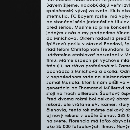
Bayern žijeme, nadobúdajú veľmi zvl
spoločenský vývoj vo svete. Klub ako 
stretnutia. FC Bayern rastie, má vplyv
po skončení série jedenástich titulov
pred sériou. Musíme sa plne koncentr
jedným z nás a my podporime Vincenta
do Mníchova. Okrem radosti z predĺž
špičkovú posilu v Maxovi Eberlovi, šp
riaditeľom Christophom Freundom, bu
udržateľne etablovať basketbal v M
tímu. Máme úspech pri výchove mladý
trénujú, sa stáva profesionálmi. Zam
pochádza z Mníchova a okolia. Od
v neposlednom rade na Aleksandarovi
Jamal Musiala, ktorí k nám prišli vo v
generácia po Thomasovi Müllerovi ras
stojí na troch pilieroch. Športový ú
Pred dvoma rokmi bol celkový obrat 
rekord, ale vrátane eV, rozmer, ktor
členovia, tento rok máme celkový ob
aj nový rekord v počte členov. 382 0
na svete. Florencia má toľko obyvat
ako 35 000 futbalových tímov. Novým