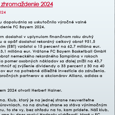
 zhromaždenie 2024
024
u dopoludnia sa uskutočnilo výročné valné
denie FC Bayern 2024.
rn dosiahol v uplynulom finančnom roku druhý
ubu a opäť dosiahol rekordný celkový obrat 951,5
ím (EBT) vzrástol o 15 percent na 62,7 milióna eur.
 43,1 milióna eur. Vrátane FC Bayern Basketball GmbH
obrat nemeckého rekordného šampióna v rokoch
 čo pomer osobných nákladov sa ďalej znížil na 43,7
hnúť aj zvýšenie dividendy o 33 percent z 30 na 40
ov eur na potrebné dôležité investície do združenia.
horočných partnerov a akcionárov Allianz, adidas a
n 2024 otvoril Herbert Hainer.
na. Klub, ktorý je na jednej strane neuveriteľne
 úrovniach, no na druhej strane sa stáva výnimočným
u, to ste vy, bez ohľadu na to, kam prídete. Náš klub,
sme tu dnes spolu! Hodnoty súdržnosti, ktoré v FC