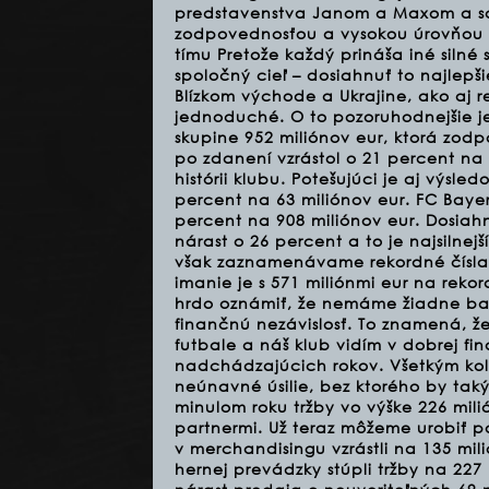
predstavenstva Janom a Maxom a sam
zodpovednosťou a vysokou úrovňou d
tímu Pretože každý prináša iné silné
spoločný cieľ – dosiahnuť to najlep
Blízkom východe a Ukrajine, ako aj r
jednoduché. O to pozoruhodnejšie je
skupine 952 miliónov eur, ktorá zod
po zdanení vzrástol o 21 percent na
histórii klubu. Potešujúci je aj výsle
percent na 63 miliónov eur. FC Bayer
percent na 908 miliónov eur. Dosiah
nárast o 26 percent a to je najsilnej
však zaznamenávame rekordné čísla s
imanie je s 571 miliónmi eur na reko
hrdo oznámiť, že nemáme žiadne ban
finančnú nezávislosť. To znamená, 
futbale a náš klub vidím v dobrej fin
nadchádzajúcich rokov. Všetkým ko
neúnavné úsilie, bez ktorého by tak
minulom roku tržby vo výške 226 mili
partnermi. Už teraz môžeme urobiť 
v merchandisingu vzrástli na 135 mil
hernej prevádzky stúpli tržby na 227