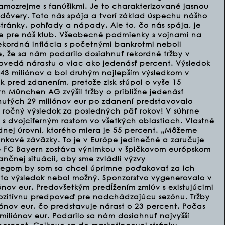
ozrejme s fanúšikmi. Je to charakterizované jasnou
ôvery. Toto nás spája a tvorí základ úspechu nášho
 stránky, pohľady a nápady. Ale to, čo nás spája, je
šie pre náš klub. Všeobecné podmienky s vojnami na
ekordná inflácia s početnými bankrotmi neboli
, že sa nám podarilo dosiahnuť rekordné tržby v
povedá nárastu o viac ako jedenásť percent. Výsledok
 43 miliónov a bol druhým najlepším výsledkom v
dok pred zdanením, pretože zisk stúpol o vyše 15
n München AG zvýšil tržby o približne jedenásť
nutých 29 miliónov eur po zdanení predstavovalo
ší ročný výsledok za posledných päť rokov! V súhrne
 dvojciferným rastom vo všetkých oblastiach. Vlastné
rdnej úrovni, ktorého miera je 55 percent. „Môžeme
kové záväzky. To je v Európe jedinečné a zaručuje
že FC Bayern zostáva výnimkou v špičkovom európskom
ančnej situácii, aby sme zvládli výzvy
legom by som sa chcel úprimne poďakovať za ich
ýto výsledok nebol možný. Sponzorstvo vygenerovalo v
ónov eur. Predovšetkým predĺžením zmlúv s existujúcimi
pozitívnu predpoveď pre nadchádzajúcu sezónu. Tržby
iónov eur, čo predstavuje nárast o 23 percent. Počas
 miliónov eur. Podarilo sa nám dosiahnuť najvyšší