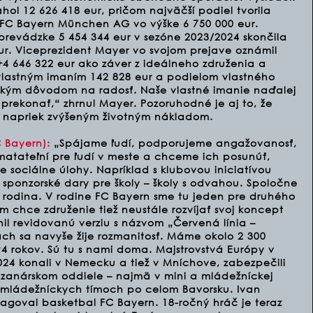
ol 12 626 418 eur, pričom najväčší podiel tvorila
 FC Bayern München AG vo výške 6 750 000 eur.
evádzke 5 454 344 eur v sezóne 2023/2024 skončila
eur. Viceprezident Mayer vo svojom prejave oznámil
+4 646 322 eur ako záver z ideálneho združenia a
lastným imaním 142 828 eur a podielom vlastného
veľkým dôvodom na radosť. Naše vlastné imanie naďalej
 prekonať,“ zhrnul Mayer. Pozoruhodné je aj to, že
aj napriek zvýšeným životným nákladom.
 Bayern):
„Spájame ľudí, podporujeme angažovanosť,
atateľní pre ľudí v meste a chceme ich posunúť,
 sociálne úlohy. Napríklad s klubovou iniciatívou
 sponzorské dary pre školy – školy s odvahou. Spoločne
rodina. V rodine FC Bayern sme tu jeden pre druhého
 chce združenie tiež neustále rozvíjať svoj koncept
nil revidovanú verziu s názvom „Červená línia –
ách sa navyše žije rozmanitosť. Máme okolo 2 300
 rokov. Sú tu s nami doma. Majstrovstvá Európy v
024 konali v Nemecku a tiež v Mníchove, zabezpečili
dzanárskom oddiele – najmä v mini a mládežníckej
9 mládežníckych tímoch po celom Bavorsku. Ivan
oval basketbal FC Bayern. 18-ročný hráč je teraz