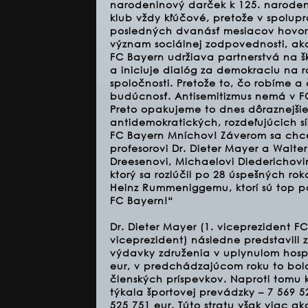
narodeninový darček k 125. narode
klub vždy kľúčové, pretože v spolupr
posledných dvanásť mesiacov hovorí
význam sociálnej zodpovednosti, ako
FC Bayern udržiava partnerstvá na 
a iniciuje dialóg za demokraciu na 
spoločnosti. Pretože to, čo robíme a
budúcnosť. Antisemitizmus nemá v FC
Preto opakujeme to dnes dôraznejši
antidemokratických, rozdeľujúcich síl
FC Bayern Mníchov! Záverom sa chce
profesorovi Dr. Dieter Mayer a Walte
Dreesenovi, Michaelovi Diederichovi
ktorý sa rozlúčil po 28 úspešných ro
Heinz Rummeniggemu, ktorí sú top p
FC Bayern!“
Dr. Dieter Mayer (1. viceprezident 
viceprezident) následne predstavili 
výdavky združenia v uplynulom hospo
eur, v predchádzajúcom roku to bolo
členských príspevkov. Naproti tomu 
týkala športovej prevádzky – 7 569 5
525 751 eur. Túto stratu však viac 