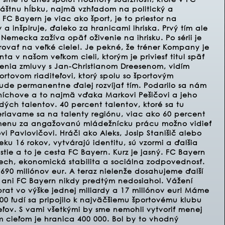
áštnu hĺbku, najmä vzhľadom na politický a
FC Bayern je viac ako šport, je to priestor na
 a inšpiruje, ďaleko za hranicami ihriska. Prvý tím ale
 Nemecka zažíva opäť oživenie na ihrisku. Po sérii je
ovať na veľké ciele!. Je pekné, že tréner Kompany je
 v našom veľkom cieli, ktorým je priviesť titul späť
enia zmluvy s Jan-Christianom Dreesenom, vidím
ortovom riaditeľovi, ktorý spolu so športovým
de permanentne ďalej rozvíjať tím. Podarilo sa nám
níchove a to najmä vďaka Markovi Pešičovi a jeho
ch talentov. 40 percent talentov, ktoré sa tu
eriavame sa na talenty regiónu, viac ako 60 percent
menu za angažovanú mládežnícku prácu možno vidieť
 Pavlovičovi. Hráči ako Aleks, Josip Stanišič alebo
eku 16 rokov, vytvárajú identitu, sú vzormi a ďalšia
tie a to je cesta FC Bayern. Kurz je jasný. FC Bayern
spech, ekonomická stabilita a sociálna zodpovednosť.
690 miliónov eur. A teraz nielenže dosahujeme ďalší
ý ani FC Bayern nikdy predtým nedosiahol. Vážení
rat vo výške jednej miliardy a 17 miliónov eur! Máme
00 ľudí sa pripojilo k najväčšiemu športovému klubu
eľov. S vami všetkými by sme nemohli vytvoriť menej
 cieľom je hranica 400 000. Bol by to vhodný