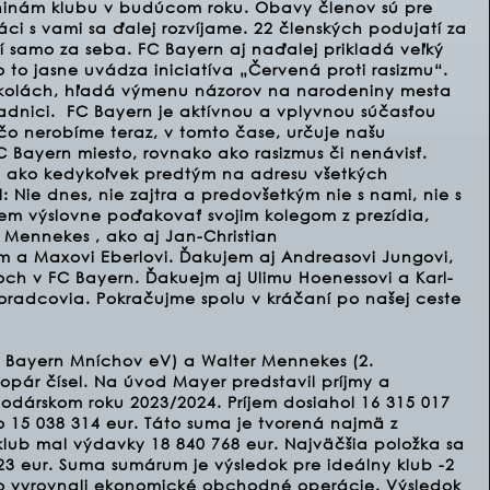
ninám klubu v budúcom roku. Obavy členov sú pre
áci s vami sa ďalej rozvíjame. 22 členských podujatí za
 samo za seba. FC Bayern aj naďalej prikladá veľký
 to jasne uvádza iniciatíva „Červená proti rasizmu“.
školách, hľadá výmenu názorov na narodeniny mesta
radnici. FC Bayern je aktívnou a vplyvnou súčasťou
 čo nerobíme teraz, v tomto čase, určuje našu
 Bayern miesto, rovnako ako rasizmus či nenávisť.
e ako kedykoľvek predtým na adresu všetkých
: Nie dnes, nie zajtra a predovšetkým nie s nami, nie s
m výslovne poďakovať svojim kolegom z prezídia,
r Mennekes , ako aj Jan-Christian
m a Maxovi Eberlovi. Ďakujem aj Andreasovi Jungovi,
koch v FC Bayern. Ďakuejm aj Ulimu Hoenessovi a Karl-
oradcovia. Pokračujme spolu v kráčaní po našej ceste
FC Bayern Mníchov eV) a Walter Mennekes (2.
zopár čísel. Na úvod Mayer predstavil príjmy a
dárskom roku 2023/2024. Príjem dosiahol 16 315 017
 15 038 314 eur. Táto suma je tvorená najmä z
klub mal výdavky 18 840 768 eur. Najväčšia položka sa
23 eur. Suma sumárum je výsledok pre ideálny klub -2
ako vyrovnali ekonomické obchodné operácie. Výsledok