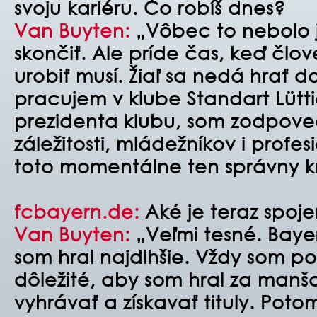
svoju kariéru. Čo robíš dnes?
Van Buyten:
„Vôbec to nebolo
skončiť. Ale príde čas, keď člo
urobiť musí. Žiaľ sa nedá hrať 
pracujem v klube Standart Lütt
prezidenta klubu, som zodpove
záležitosti, mládežníkov i profe
toto momentálne ten správny k
fcbayern.de:
Aké je teraz spoje
Van Buyten:
„Veľmi tesné. Bayer
som hral najdlhšie. Vždy som p
dôležité, aby som hral za manš
vyhrávať a získavať tituly. Poto