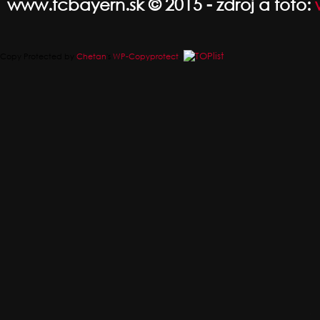
www.fcbayern.sk © 2015 - zdroj a foto:
Copy Protected by
Chetan
's
WP-Copyprotect
.