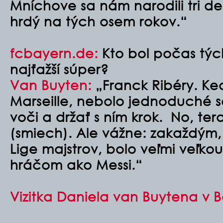
Mníchove sa nám narodili tri de
hrdý na tých osem rokov.“
fcbayern.de:
Kto bol počas tých
najťažší súper?
Van Buyten:
„Franck Ribéry. Keď 
Marseille, nebolo jednoduché s
voči a držať s ním krok. No, tera
(smiech). Ale vážne: zakaždým
Lige majstrov, bolo veľmi veľkou
hráčom ako Messi.“
Vizitka Daniela van Buytena v 