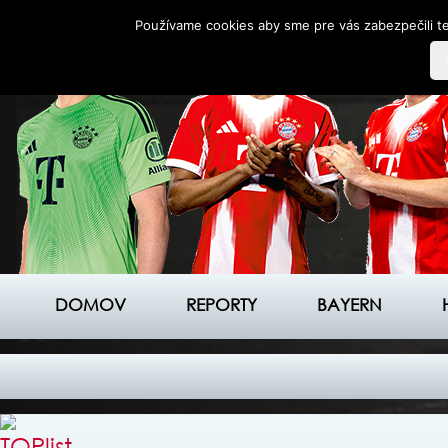
Používame cookies aby sme pre vás zabezpečili te
DOMOV
REPORTY
BAYERN