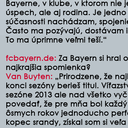
Bayerne, v klube, v ktorom nie j
úspech, ale aj rodina. Je jedno
súčasnosti nachádzam, spojeni
Často ma pozývajú, dostávam i
To ma úprimne veľmi teší.“
fcbayern.de:
Za Bayern si hral 
najkrajšia spomienka?
Van Buyten:
„Prirodzene, že najk
konci sezóny berieš titul. Víťazs
sezóne 2013 ale nad všetko vyč
povedať, že pre mňa bol každý
ôsmych rokov jednoducho perfe
kopec srandy, získal som si veľa 