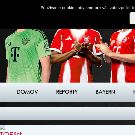
Používame cookies aby sme pre vás zabezpečili te
DOMOV
REPORTY
BAYERN