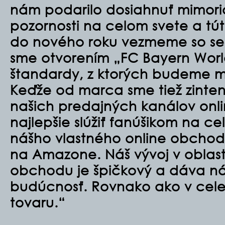
nám podarilo dosiahnuť mimor
pozornosti na celom svete a tút
do nového roku vezmeme so se
sme otvorením „FC Bayern World
štandardy, z ktorých budeme m
Keďže od marca sme tiež zinten
našich predajných kanálov on
najlepšie slúžiť fanúšikom na 
nášho vlastného online obcho
na Amazone. Náš vývoj v oblast
obchodu je špičkový a dáva n
budúcnosť. Rovnako ako v celej
tovaru.“