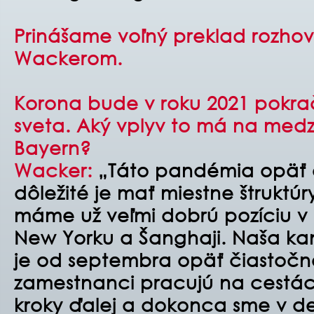
Prinášame voľný preklad rozho
Wackerom.
Korona bude v roku 2021 pokra
sveta. Aký vplyv to má na medz
Bayern?
Wacker:
„Táto pandémia opäť o
dôležité je mať miestne štruktúr
máme už veľmi dobrú pozíciu v
New Yorku a Šanghaji. Naša ka
je od septembra opäť čiastočn
zamestnanci pracujú na cestách
kroky ďalej a dokonca sme v d