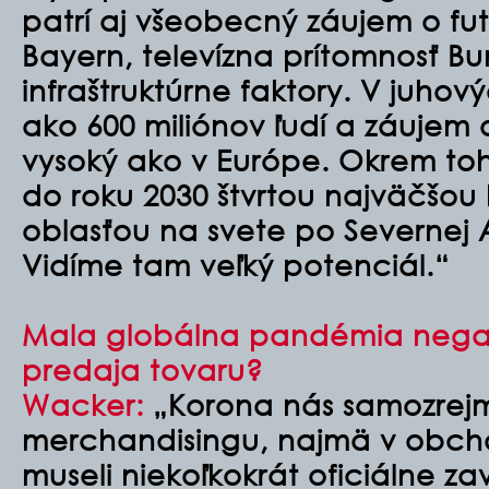
patrí aj všeobecný záujem o fu
Bayern, televízna prítomnosť Bu
infraštruktúrne faktory. V juhový
ako 600 miliónov ľudí a záujem 
vysoký ako v Európe. Okrem to
do roku 2030 štvrtou najväčšo
oblasťou na svete po Severnej 
Vidíme tam veľký potenciál.“
Mala globálna pandémia negatí
predaja tovaru?
Wacker:
„Korona nás samozrejme
merchandisingu, najmä v obch
museli niekoľkokrát oficiálne zav