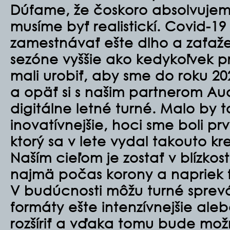
Dúfame, že čoskoro absolvujeme
musíme byť realistickí. Covid-1
zamestnávať ešte dlho a zaťažen
sezóne vyššie ako kedykoľvek p
mali urobiť, aby sme do roku 202
a opäť si s našim partnerom Au
digitálne letné turné. Malo by t
inovatívnejšie, hoci sme boli p
ktorý sa v lete vydal takouto kr
Naším cieľom je zostať v blízkost
najmä počas korony a napriek fy
V budúcnosti môžu turné sprevá
formáty ešte intenzívnejšie al
rozšíriť a vďaka tomu bude mož