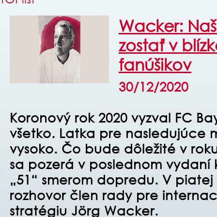
Wacker: Naš
zostať v blíz
fanúšikov
30/12/2020
Koronový rok 2020 vyzval FC Bay
všetko. Latka pre nasledujúce 
vysoko. Čo bude dôležité v rok
sa pozerá v poslednom vydaní 
„51“ smerom dopredu. V piatej 
rozhovor člen rady pre internac
stratégiu Jörg Wacker.