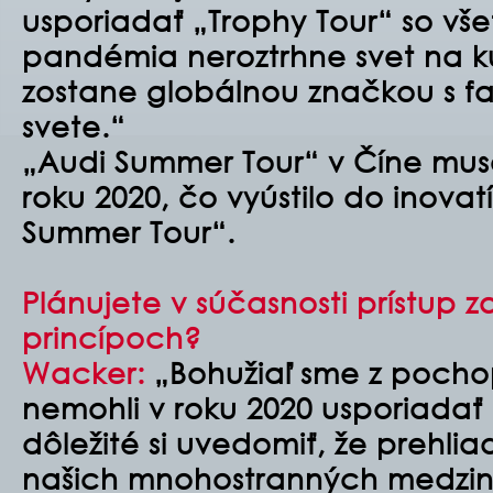
usporiadať „Trophy Tour“ so vše
pandémia neroztrhne svet na k
zostane globálnou značkou s f
svete.“
„Audi Summer Tour“ v Číne muse
roku 2020, čo vyústilo do inovat
Summer Tour“.
Plánujete v súčasnosti prístup 
princípoch?
Wacker:
„Bohužiaľ sme z pocho
nemohli v roku 2020 usporiadať 
dôležité si uvedomiť, že prehli
našich mnohostranných medziná