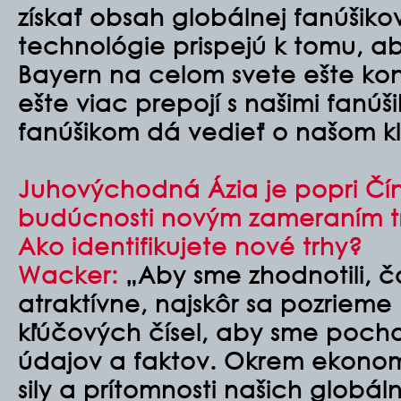
získať obsah globálnej fanúšiko
technológie prispejú k tomu, a
Bayern na celom svete ešte kon
ešte viac prepojí s našimi fanú
fanúšikom dá vedieť o našom k
Juhovýchodná Ázia je popri Čín
budúcnosti novým zameraním tr
Ako identifikujete nové trhy?
Wacker:
„Aby sme zhodnotili, č
atraktívne, najskôr sa pozrieme
kľúčových čísel, aby sme pochop
údajov a faktov. Okrem ekonom
sily a prítomnosti našich globá