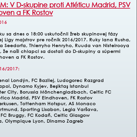
M: V D-skupine proti Atléticu Madrid, PSV
oven a FK Rostov
016
u sa dnes o 18:00 uskutočnil žreb skupinovej fázy
ej Ligy majstrov pre ročník 2016/2017. Ruky Iana Rusha,
a Seedorfa, Thierryho Henryho, Ruuda van Nistelrooya
 že naši chlapci sa dostali do D-skupiny a súpermi
dhoven a FK Rostov.
016/2017:
senal Londýn, FC Bazilej, Ludogorec Razgrad
pol, Dynamo Kyjev, Beşiktaş Istanbul
er City, Borussia Mönchengladbach, Celtic FC
tico Madrid, PSV Eindhoven, FK Rostov
erkusen, Tottenham Hotspur, AS Monaco
ortmund, Sporting Lisabon, Legia Varšava,
o, FC Bruggy, FC Kodaň, Celtic Glasgow
lla, Olympique Lyon, Dinamo Zagreb