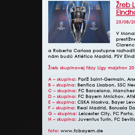
Žreb L
Eindh
25/08/2
V Monak
prestížn
Clarenc
a Roberta Carlosa postupne rozhodli,
nám budú
Atlético Madrid
, PSV Ein
Žreb skupinovej fázy Ligy majstrov 2
A – skupina:
Paríž Saint-Germain, Ar
B – skupina:
Benfica Lisabon, SSC Nea
C – skupina:
FC Barcelona, Manchest
D – skupina:
FC Bayern Mníchov, Atlé
E – skupina:
CSKA Moskva, Bayer Lev
F – skupina:
Real Madrid, Borussia D
G – skupina:
Leicester City, FC Port
H – skupina:
Juventus Turín, FC Sevi
foto:
www.fcbayern.de