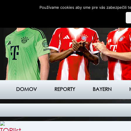
Používame cookies aby sme pre vás zabezpečili te
DOMOV
REPORTY
BAYERN