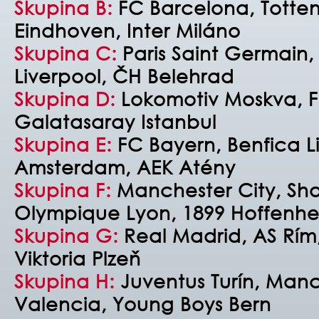
Skupina B:
FC Barcelona, Totte
Eindhoven, Inter Miláno
Skupina C:
Paris Saint Germain
Liverpool, ČH Belehrad
Skupina D:
Lokomotiv Moskva, FC
Galatasaray Istanbul
Skupina E:
FC Bayern, Benfica L
Amsterdam, AEK Atény
Skupina F:
Manchester City, Sha
Olympique Lyon, 1899 Hoffenh
Skupina G:
Real Madrid,
AS Rím
Viktoria Plzeň
Skupina H:
Juventus Turín, Manc
Valencia, Young Boys Bern