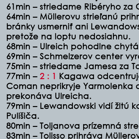
61min – striedame Ribéryho za
64min – Müllerovu strieľanú pr
bránky usmerniť ani Lewandow
pretože na loptu nedosiahnu.
68min – Ulreich pohodlne chyt
69min – Schmelzerov center vyr
75min – striedame Jamesa za Tol
77min –
2 : 1
Kagawa odcentruje
Coman neprikryje Yarmolenka a
prekonáva Ulreicha.
79min – Lewandowski vidí žltú ka
Pulišiča.
80min – Toljanova prízemná stre
83min – Tolisso prihráva Müllerov