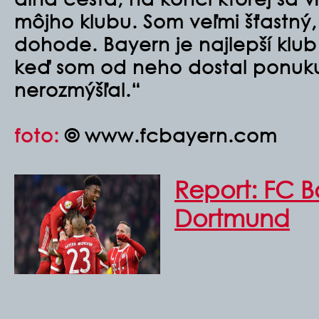
môjho klubu. Som veľmi šťastný,
dohode. Bayern je najlepší klu
keď som od neho dostal ponuk
nerozmýšľal.“
foto:
© www.fcbayern.com
Report: FC B
Dortmund