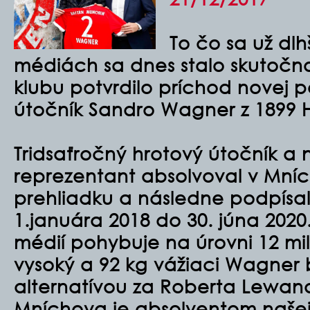
To čo sa už dlh
médiách sa dnes stalo skutočn
klubu potvrdilo príchod novej po
útočník Sandro Wagner z 1899 
Tridsaťročný hrotový útočník a
reprezentant absolvoval v Mníc
prehliadku a následne podpísal
1.januára 2018 do 30. júna 202
médií pohybuje na úrovni 12 mi
vysoký a 92 kg vážiaci Wagner 
alternatívou za Roberta Lewa
Mníchova je absolventom našej