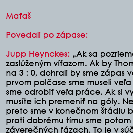
Maťaš
Povedali po zápase:
Jupp Heynckes:
„Ak sa pozriem
zaslúženým víťazom. Ak by Thomas
na 3 : 0, dohrali by sme zápas 
prvom polčase sme museli veľa 
sme odrobiť veľa práce. Ak si vy
musíte ich premeniť na góly. Ne
preto sme v konečnom štádiu b
proti dobrému tímu sme potom m
záverečných fázach. To je v sú