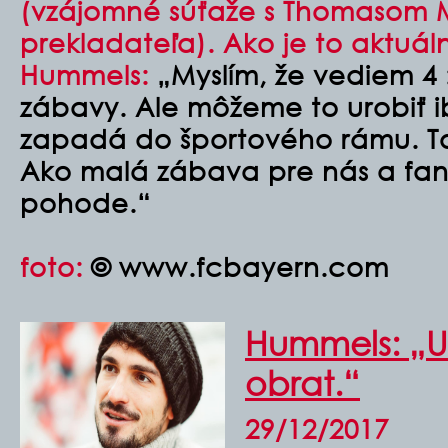
(vzájomné súťaže s Thomasom M
prekladateľa). Ako je to aktuál
Hummels:
„Myslím, že vediem 4 :
zábavy. Ale môžeme to urobiť i
zapadá do športového rámu. Tot
Ako malá zábava pre nás a fanú
pohode.“
foto:
© www.fcbayern.com
Hummels: „Ur
obrat.“
29/12/2017