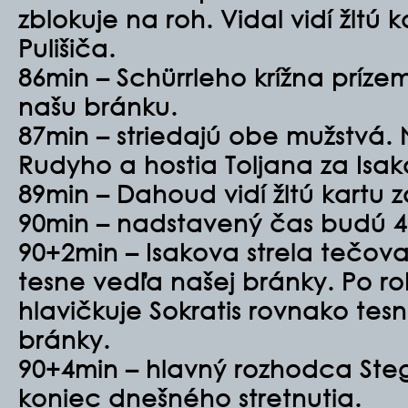
zblokuje na roh. Vidal vidí žltú 
Pulišiča.
86min – Schürrleho krížna príze
našu bránku.
87min – striedajú obe mužstvá. 
Rudyho a hostia Toljana za Isak
89min – Dahoud vidí žltú kartu za
90min – nadstavený čas budú 4
90+2min – Isakova strela tečo
tesne vedľa našej bránky. Po 
hlavičkuje Sokratis rovnako tes
bránky.
90+4min – hlavný rozhodca St
koniec dnešného stretnutia.