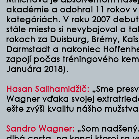
akadémie a odohral 11 rokov v
kategóriách. V roku 2007 debut
stále miesto si nevybojoval a ta
rokoch za Duisburg, Brémy, Kais
Darmstadt a nakoniec Hoffenhe
zapojí počas tréningového kemp
Januára 2018).
Hasan Salihamidžič:
„Sme presv
Wagner vďaka svojej extratried
ešte zvýši kvalitu nášho mužstva
Sandro Wagner:
„Som nadšený.
dlhá cesta, na konci ktorej sa