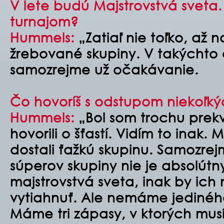
V lete budú Majstrovstvá sveta
turnajom?
Hummels:
„Zatiaľ nie toľko, až n
žrebované skupiny. V takýchto
samozrejme už očakávanie.
Čo hovoríš s odstupom niekoľký
Hummels:
„Bol som trochu prekv
hovorili o šťastí. Vidím to inak.
dostali ťažkú skupinu. Samozrej
súperov skupiny nie je absolút
majstrovstvá sveta, inak by ic
vytiahnuť. Ale nemáme jedinéh
Máme tri zápasy, v ktorých mus