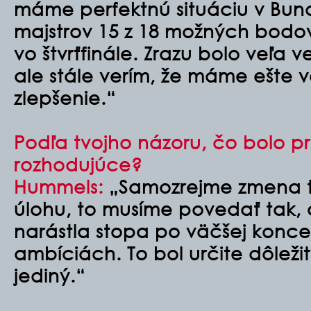
máme perfektnú situáciu v Bund
majstrov 15 z 18 možných bodov
vo štvrťfinále. Zrazu bolo veľa 
ale stále verím, že máme ešte v
zlepšenie.“
Podľa tvojho názoru, čo bolo p
rozhodujúce?
Hummels:
„Samozrejme zmena tr
úlohu, to musíme povedať tak, 
narástla stopa po väčšej koncent
ambíciách. To bol určite dôležit
jediný.“