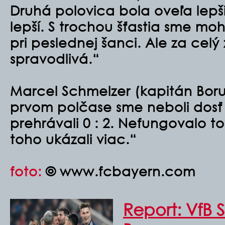
Druhá polovica bola oveľa lepš
lepší. S trochou šťastia sme mo
pri peslednej šanci. Ale za celý
spravodlivá.“
Marcel Schmelzer (kapitán Boru
prvom polčase sme neboli dosť 
prehrávali 0 : 2. Nefungovalo t
toho ukázali viac.“
foto:
© www.fcbayern.com
Report: VfB S