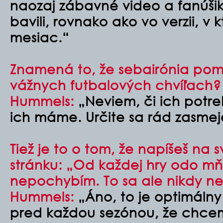
naozaj zábavné video a fanúši
bavili, rovnako ako vo verzii, v 
mesiac.“
Znamená to, že sebairónia pom
vážnych futbalových chvíľach?
Hummels:
„Neviem, či ich potre
ich máme. Určite sa rád zasme
Tiež je to o tom, že napíšeš na
stránku: „Od každej hry odo m
nepochybím. To sa ale nikdy ne
Hummels:
„Áno, to je optimálny
pred každou sezónou, že chce