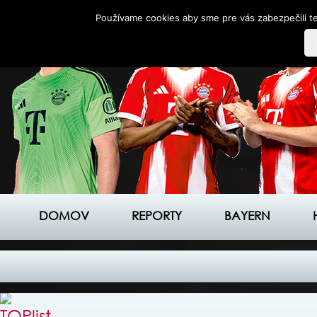
Používame cookies aby sme pre vás zabezpečili te
DOMOV
REPORTY
BAYERN