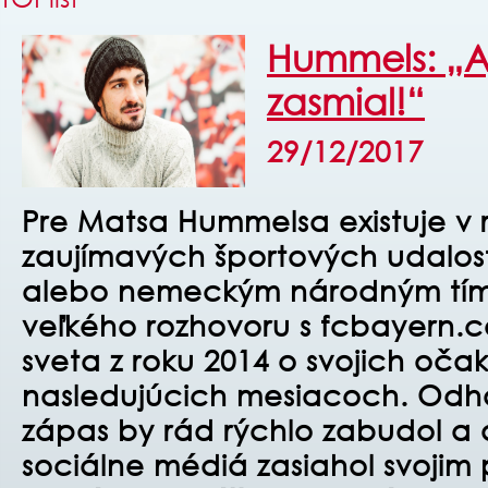
Hummels: „A
zasmial!“
29/12/2017
Pre Matsa Hummelsa existuje v 
zaujímavých športových udalost
alebo nemeckým národným tímo
veľkého rozhovoru s fcbayern.c
sveta z roku 2014 o svojich oč
nasledujúcich mesiacoch. Odhaľ
zápas by rád rýchlo zabudol a a
sociálne médiá zasiahol svoji