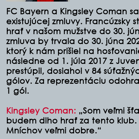
FC Bayern a Kingsley Coman sa
existujúcej zmluvy. Francúzsky 
hrať v našom mužstve do 30. jú
zmluva by trvala do 30. júna 20
ktorý k nám prišiel na hosťovani
následne od 1. júla 2017 z Juve
prestúpil, dosiahol v 84 súťažn
gólov. Za reprezentáciu odohral
1 gól.
Kingsley Coman:
„Som veľmi šťa
budem dlho hrať za tento klub.
Mníchov veľmi dobre.“