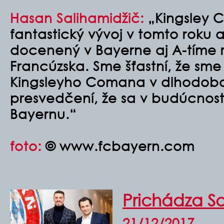
Hasan Salihamidžič:
„Kingsley 
fantastický vývoj v tomto roku 
docenený v Bayerne aj A-tíme 
Francúzska. Sme šťastní, že sme s
Kingsleyho Comana v dlhodobo
presvedčení, že sa v budúcnos
Bayernu.“
foto:
© www.fcbayern.com
Prichádza S
21/12/2017