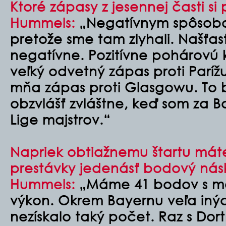
Ktoré zápasy z jesennej časti s
Hummels:
„Negatívnym spôsobom
pretože sme tam zlyhali. Našťas
negatívne. Pozitívne pohárovú k
veľký odvetný zápas proti Parí
mňa zápas proti Glasgowu. To 
obzvlášť zvláštne, keď som za Bay
Lige majstrov.“
Napriek obtiažnemu štartu mát
prestávky jedenásť bodový ná
Hummels:
„Máme 41 bodov s mož
výkon. Okrem Bayernu veľa inýc
nezískalo taký počet. Raz s D