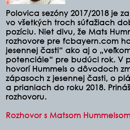
Polovica sezóny 2017/2018 je z
vo všetkých troch súťažiach d
pozíciu. Niet divu, že Mats Hu
rozhovore pre fcbayern.com hov
jesennej časti“ ako aj o „veľko
potenciále“ pre budúci rok.
V p
hovorí Hummels o dôvodoch zm
zápasoch z jesennej časti, o p
a prianiach do roku 2018. Prin
rozhovoru.
Rozhovor s Matsom Hummelsom,