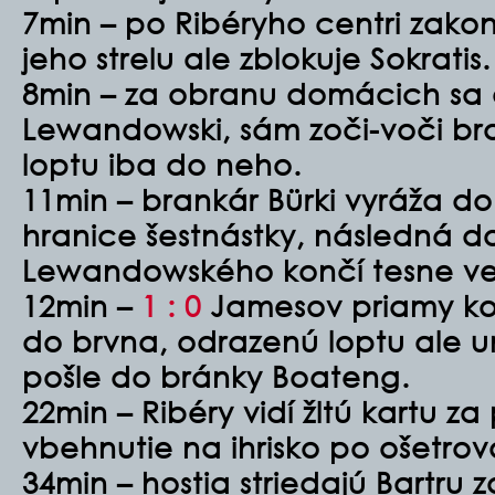
7min – po Ribéryho centri zakon
jeho strelu ale zblokuje Sokratis.
8min – za obranu domácich sa
Lewandowski, sám zoči-voči bran
loptu iba do neho.
11min – brankár Bürki vyráža do
hranice šestnástky, následná d
Lewandowského končí tesne ve
12min –
1 : 0
Jamesov priamy kop
do brvna, odrazenú loptu ale 
pošle do bránky Boateng.
22min – Ribéry vidí žltú kartu z
vbehnutie na ihrisko po ošetrov
34min – hostia striedajú Bartru