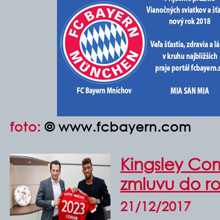
foto:
© www.fcbayern.com
Kingsley Com
zmluvu do r
21/12/2017