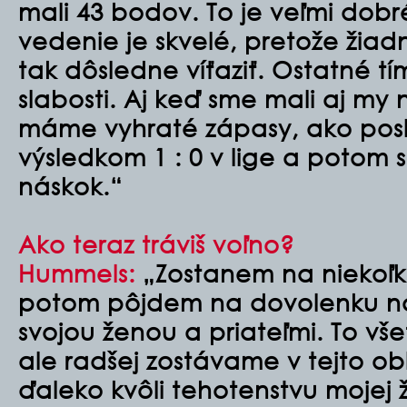
mali 43 bodov. To je veľmi dob
vedenie je skvelé, pretože žiad
tak dôsledne víťaziť. Ostatné t
slabosti. Aj keď sme mali aj my
máme vyhraté zápasy, ako posle
výsledkom 1 : 0 v lige a potom 
náskok.“
Ako teraz tráviš voľno?
Hummels:
„Zostanem na niekoľk
potom pôjdem na dovolenku na 
svojou ženou a priateľmi. To vš
ale radšej zostávame v tejto ob
ďaleko kvôli tehotenstvu mojej 