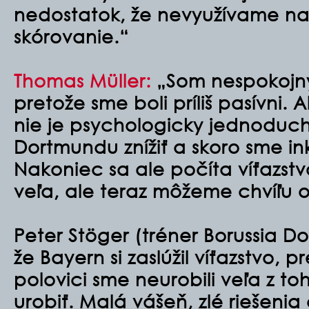
nedostatok, že nevyužívame n
skórovanie.“
Thomas Müller:
„Som nespokojný
pretože sme boli príliš pasívni. A
nie je psychologicky jednoduch
Dortmundu znížiť a skoro sme ink
Nakoniec sa ale počíta víťazstv
veľa, ale teraz môžeme chvíľu o
Peter Stöger (tréner Borussia Do
že Bayern si zaslúžil víťazstvo, 
polovici sme neurobili veľa z to
urobiť. Malá vášeň, zlé riešeni