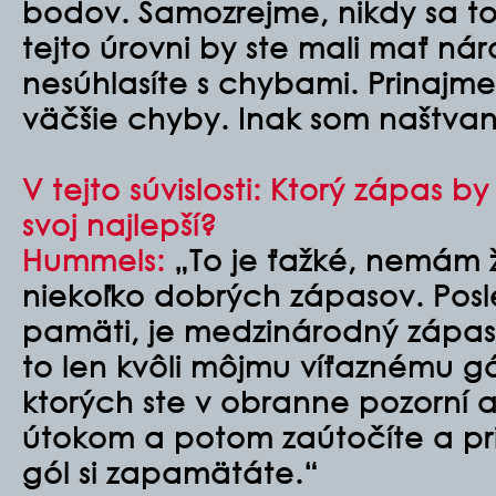
bodov. Samozrejme, nikdy sa to
tejto úrovni by ste mali mať ná
nesúhlasíte s chybami. Prinajm
väčšie chyby. Inak som naštva
V tejto súvislosti: Ktorý zápas by 
svoj najlepší?
Hummels:
„To je ťažké, nemám 
niekoľko dobrých zápasov. Pos
pamäti, je medzinárodný zápas 
to len kvôli môjmu víťaznému gó
ktorých ste v obranne pozorní
útokom a potom zaútočíte a prip
gól si zapamätáte.“