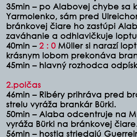
35min – po Alabovej chybe sa 
Yarmolenko, sám pred Ulreichom
bránkovej čiare ho zastúpi Alab
zaváhanie a odhlavičkuje lopt
40min –
2 : 0
Müller si narazí lo
krásnym lobom prekonáva bran
45min – hlavný rozhodca odpísk
2.polčas
46min – Ribéry prihráva pred b
strelu vyráža brankár Bürki.
50min – Alaba odcentruje na Mü
vyráža Bürki na bránkovej čiare
56min – hostia striedajú Guerrei