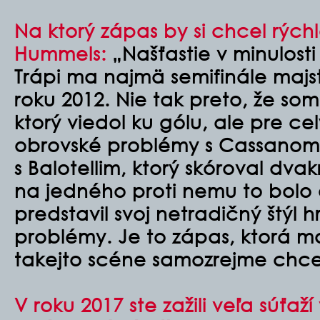
Na ktorý zápas by si chcel rýc
Hummels:
„Našťastie v minulosti
Trápi ma najmä semifinále majst
roku 2012. Nie tak preto, že so
ktorý viedol ku gólu, ale pre c
obrovské problémy s Cassanom. 
s Balotellim, ktorý skóroval dva
na jedného proti nemu to bolo 
predstavil svoj netradičný štýl h
problémy. Je to zápas, ktorá m
takejto scéne samozrejme chce
V roku 2017 ste zažili veľa súťa