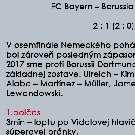
FC Bayern – Borussi
2 : 1 (2 : 0)
V osemfinále Nemeckého pohár
bol zároveň posledným zápaso
2017 sme proti Borussii Dortmund
základnej zostave: Ulreich – Ki
Alaba – Martínez – Müller, James
Lewandowski.
1.polčas
3min – loptu po Vidalovej hlavi
súperovej bránky.