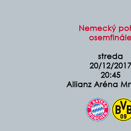
Nemecký po
osemfinál
streda
20/12/201
20:45
Allianz Aréna M