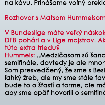
na kávu. Prinášame voľný prekl
Rozhovor s Matsom Hummelsom,
V Bundeslige máte veľký náskok
DFB pohári a v Lige majstrov. 
túto extra triedu?
Hummels:
„Medzičasom sú šanc
semifinále, dovtedy je ale mno
Som presvedčený, že sme s Besi
ľahký žreb, ale my sme stále fa
bude to o šťastí a forme, ale 
aby sme opäť hovorili o semifin