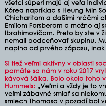
všetci súperi majú aj veľa indivi
Kórea napríklad s Heung Min S
Chicharitom a ďalšími hráčmi a
Emilom Forsberom a možno aj s
Ibrahimovičom. Preto by ste v 
nemali podceňovať skupinu. Mu
naplno od prvého zápasu, inak t
Si tiež veľmi aktívny v oblasti s
pamäte sa nám v roku 2017 vr
kávová šálka. Bolo okolo toho v
Hummels:
„Veľmi a vždy je to vh
veľmi zábavné smiať sa niekom
smiech Thomasa v pozadí bol ve